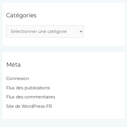
Catégories
C
a
t
é
g
Méta
o
r
Connexion
i
Flux des publications
e
Flux des commentaires
s
Site de WordPress-FR