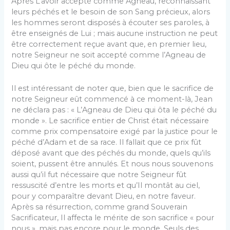
Après L’avoir accepté comme Agneau, reconnaissant
leurs péchés et le besoin de son Sang précieux, alors
les hommes seront disposés à écouter ses paroles, à
être enseignés de Lui ; mais aucune instruction ne peut
être correctement reçue avant que, en premier lieu,
notre Seigneur ne soit accepté comme l’Agneau de
Dieu qui ôte le péché du monde.
Il est intéressant de noter que, bien que le sacrifice de
notre Seigneur eût commencé à ce moment-là, Jean
ne déclara pas : « L’Agneau de Dieu qui ôta le péché du
monde ». Le sacrifice entier de Christ était nécessaire
comme prix compensatoire exigé par la justice pour le
péché d’Adam et de sa race. Il fallait que ce prix fût
déposé avant que des péchés du monde, quels qu’ils
soient, pussent être annulés. Et nous nous souvenons
aussi qu’il fut nécessaire que notre Seigneur fût
ressuscité d’entre les morts et qu’Il montât au ciel,
pour y comparaître devant Dieu, en notre faveur.
Après sa résurrection, comme grand Souverain
Sacrificateur, Il affecta le mérite de son sacrifice « pour
nous », mais pas encore pour le monde. Seuls des