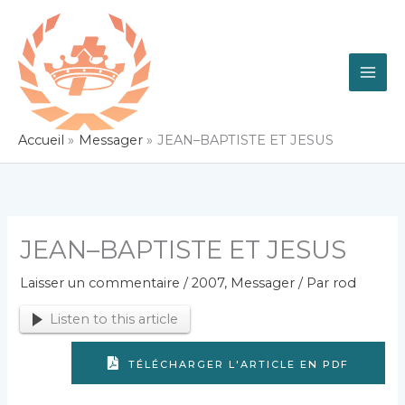
Aller
au
contenu
Accueil
Messager
JEAN–BAPTISTE ET JESUS
JEAN–BAPTISTE ET JESUS
Laisser un commentaire
/
2007
,
Messager
/ Par
rod
Listen to this article
TÉLÉCHARGER L'ARTICLE EN PDF