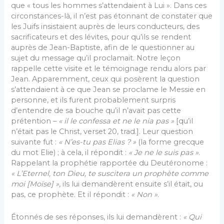
que « tous les hommes s’attendaient à Lui ». Dans ces
circonstances-là, il n’est pas étonnant de constater que
les Juifs insistaient auprès de leurs conducteurs, des
sacrificateurs et des lévites, pour qu’ils se rendent
auprès de Jean-Baptiste, afin de le questionner au
sujet du message qu’il proclamait. Notre leçon
rappelle cette visite et le témoignage rendu alors par
Jean. Apparemment, ceux qui posèrent la question
s’attendaient à ce que Jean se proclame le Messie en
personne, et ils furent probablement surpris
d’entendre de sa bouche qu’il n’avait pas cette
prétention –
« il le confessa et ne le nia pas »
[qu’il
n’était pas le Christ, verset 20, trad.]. Leur question
suivante fut :
« N’es-tu pas Elias ? »
(la forme grecque
du mot Elie) ; à cela, il répondit :
« Je ne le suis pas »
.
Rappelant la prophétie rapportée du Deutéronome :
« L’Eternel, ton Dieu, te suscitera un prophète comme
moi [Moïse] »
, ils lui demandèrent ensuite s’il était, ou
pas, ce prophète. Et il répondit :
« Non »
.
Étonnés de ses réponses, ils lui demandèrent :
« Qui