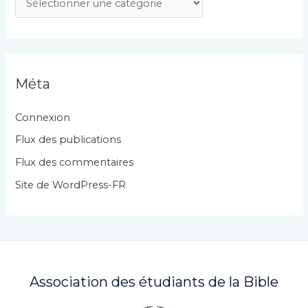
a
t
é
g
Méta
o
r
Connexion
i
Flux des publications
e
Flux des commentaires
s
Site de WordPress-FR
Association des étudiants de la Bible