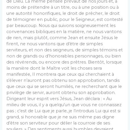
de Dieu. La même pensée prévaut de nos jours et, à
moins de prétendre à un titre, ou à une position ou à
une autorité honorifiques, le droit de prêcher, le droit
de témoigner en public, pour le Seigneur, est contesté
par beaucoup. Nous qui suivons soigneusement les
convenances bibliques en la matière, ne nous vantons
de rien, mais plutôt, comme Jean et ensuite Jésus le
firent, ne nous vantons que d’être de simples
serviteurs, et non des seigneurs, de simples témoins et
non de grands ou d’honorables personnages, ou bien
des révérends, ou encore des prêtres. Bientôt, lorsque
la manière dont le Maître voit les choses sera
manifestée, Il montrera que ceux qui cherchaient à
s’élever n’auront pas obtenu son approbation, tandis
que ceux qui se seront humiliés, ne recherchant que le
privilège de servir, auront obtenu son approbation.
Dirigeant leur esprit vers Jésus, Jean déclara : « Au
milieu de vous, il y a quelqu’un que vous ne connaissez
pas ; c’est de Lui que je parle, je l’introduis Lui qui est si
grand, si honorable que je ne suis même pas digne
d’être son serviteur pour délier la courroie de ses
souliers. » Des sentiments aussi humbles devraient