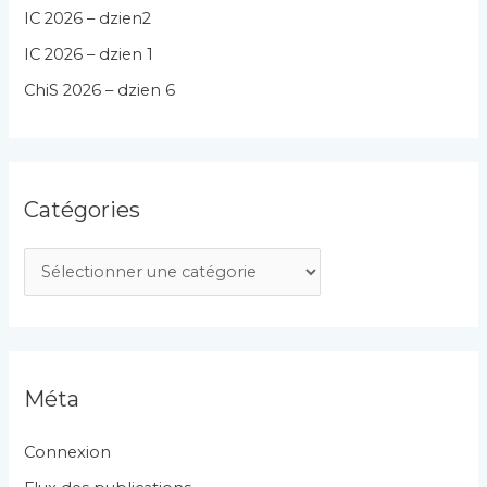
IC 2026 – dzien2
IC 2026 – dzien 1
ChiS 2026 – dzien 6
Catégories
C
a
t
é
g
Méta
o
r
Connexion
i