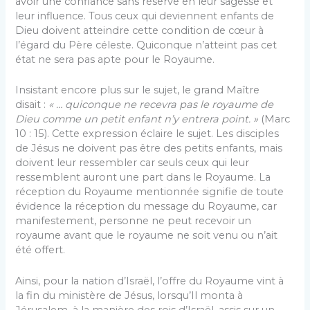
avoir une confiance sans réserve en leur sagesse et
leur influence. Tous ceux qui deviennent enfants de
Dieu doivent atteindre cette condition de cœur à
l’égard du Père céleste. Quiconque n’atteint pas cet
état ne sera pas apte pour le Royaume.
Insistant encore plus sur le sujet, le grand Maître
disait :
« … quiconque ne recevra pas le royaume de
Dieu comme un petit enfant n’y entrera point. »
(Marc
10 : 15). Cette expression éclaire le sujet. Les disciples
de Jésus ne doivent pas être des petits enfants, mais
doivent leur ressembler car seuls ceux qui leur
ressemblent auront une part dans le Royaume. La
réception du Royaume mentionnée signifie de toute
évidence la réception du message du Royaume, car
manifestement, personne ne peut recevoir un
royaume avant que le royaume ne soit venu ou n’ait
été offert.
Ainsi, pour la nation d’Israël, l’offre du Royaume vint à
la fin du ministère de Jésus, lorsqu’Il monta à
Jérusalem, à la manière des rois d’Israël, assis sur un