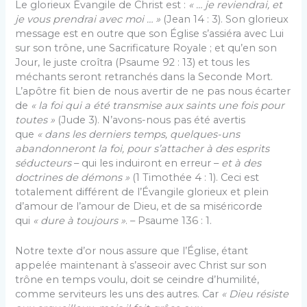
Le glorieux Évangile de Christ est :
« … je reviendrai, et
je vous prendrai avec moi … »
(Jean 14 : 3). Son glorieux
message est en outre que son Église s’assiéra avec Lui
sur son trône, une Sacrificature Royale ; et qu’en son
Jour, le juste croîtra (Psaume 92 : 13) et tous les
méchants seront retranchés dans la Seconde Mort.
L’apôtre fit bien de nous avertir de ne pas nous écarter
de
« la foi qui a été transmise aux saints une fois pour
toutes »
(Jude 3). N’avons-nous pas été avertis
que
« dans les derniers temps, quelques-uns
abandonneront la foi, pour s’attacher à des esprits
séducteurs
– qui les induiront en erreur –
et à des
doctrines de démons »
(1 Timothée 4 : 1). Ceci est
totalement différent de l’Évangile glorieux et plein
d’amour de l’amour de Dieu, et de sa miséricorde
qui
« dure à toujours »
. – Psaume 136 : 1.
Notre texte d’or nous assure que l’Église, étant
appelée maintenant à s’asseoir avec Christ sur son
trône en temps voulu, doit se ceindre d’humilité,
comme serviteurs les uns des autres. Car
« Dieu résiste