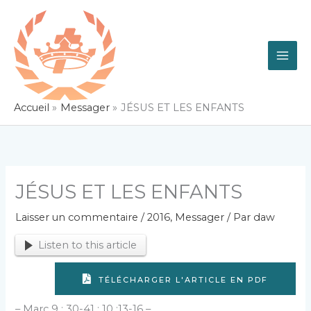
Aller
au
contenu
Accueil
Messager
JÉSUS ET LES ENFANTS
JÉSUS ET LES ENFANTS
Laisser un commentaire
/
2016
,
Messager
/ Par
daw
Listen to this article
TÉLÉCHARGER L'ARTICLE EN PDF
– Marc 9 : 30-41 ; 10 :13-16 –