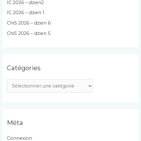
IC 2026 – dzien2
IC 2026 – dzien 1
ChiS 2026 – dzien 6
ChiS 2026 – dzien 5
Catégories
C
a
t
é
g
Méta
o
r
Connexion