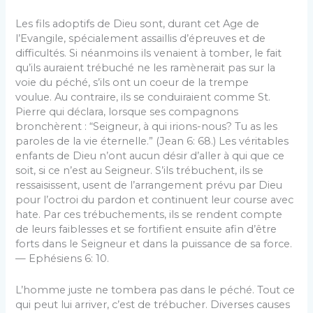
Les fils adoptifs de Dieu sont, durant cet Age de
l’Evangile, spécialement assaillis d’épreuves et de
difficultés. Si néanmoins ils venaient à tomber, le fait
qu’ils auraient trébuché ne les ramènerait pas sur la
voie du péché, s’ils ont un coeur de la trempe
voulue. Au contraire, ils se conduiraient comme St.
Pierre qui déclara, lorsque ses compa­gnons
bronchèrent : “Seigneur, à qui irions-nous? Tu as les
paroles de la vie éternelle.” (Jean 6: 68.) Les véritables
enfants de Dieu n’ont aucun désir d’aller à qui que ce
soit, si ce n’est au Sei­gneur. S’ils trébuchent, ils se
ressaisissent, usent de l’arrangement prévu par Dieu
pour l’octroi du pardon et continuent leur course avec
hate. Par ces trébuchements, ils se rendent compte
de leurs faiblesses et se fortifient ensuite afin d’être
forts dans le Seigneur et dans la puissance de sa force.
— Ephésiens 6: 10.
L’homme juste ne tombera pas dans le péché. Tout ce
qui peut lui arriver, c’est de trébucher. Diverses causes