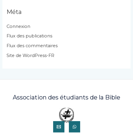
é
g
Méta
o
r
Connexion
i
Flux des publications
e
Flux des commentaires
s
Site de WordPress-FR
Association des étudiants de la Bible