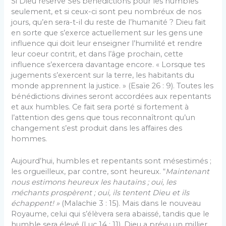
Si Dieu réserve Ses bénédictions pour les humbles
seulement, et si ceux-ci sont peu nom­bréux de nos
jours, qu’en sera-t-il du reste de l’humanité ? Dieu fait
en sorte que s’exerce actuel­lement sur les gens une
influence qui doit leur enseigner l’humilité et rendre
leur coeur contrit, et dans l’âge prochain, cette
influence s’exerce­ra davantage encore. « Lorsque tes
jugements s’exercent sur la terre, les habitants du
monde apprennent la justice. » (Esaïe 26 : 9). Toutes les
bénédictions divines seront accordées aux repen­tants
et aux humbles. Ce fait sera porté si forte­ment à
l’attention des gens que tous reconnaîtront qu’un
changement s’est produit dans les affaires des
hommes.
Aujourd’hui, humbles et repentants sont mésestimés ;
les orgueilleux, par contre, sont heu­reux. “
Maintenant
nous estimons heureux les hautains ; oui, les
méchants prospèrent ; oui, ils tentent Dieu et ils
échappent! »
(Malachie 3 : 15). Mais dans le nouveau
Royaume, celui qui s’élèvera sera abaissé, tandis que le
humble sera élevé (Luc 14 : 11). Dieu a prévu un millier