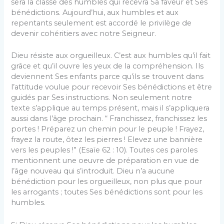
sera la classe des humbles qui recevra Sa faveur et Ses
bénédictions. Aujour­d’hui, aux humbles et aux
repentants seulement est accordé le privilège de
devenir cohéritiers avec notre Seigneur.
Dieu résiste aux orgueilleux. C’est aux hum­bles qu’il fait
grâce et qu’il ouvre les yeux de la compréhension. Ils
deviennent Ses enfants parce qu’ils se trouvent dans
l’attitude voulue pour recevoir Ses bénédictions et être
guidés par Ses instructions. Non seulement notre
texte s’applique au temps présent, mais il s’appliquera
aussi dans l’âge prochain. “ Franchissez, franchissez les
por­tes ! Préparez un chemin pour le peuple ! Frayez,
frayez la route, ôtez les pierres ! Elevez une ban­nière
vers les peuples !” (Esaïe 62 : 10). Toutes ces paroles
mentionnent une oeuvre de prépara­tion en vue de
l’âge nouveau qui s’introduit. Dieu n’a aucune
bénédiction pour les orgueilleux, non plus que pour
les arrogants ; toutes Ses béné­dictions sont pour les
humbles.