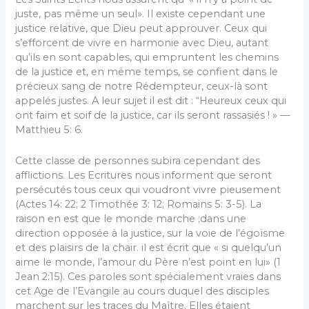
juste, pas même un seul». Il existe cepen­dant une
justice relative, que Dieu peut approuver. Ceux qui
s’efforcent de vivre en harmonie avec Dieu, autant
qu’ils en sont capables, qui emprun­tent les chemins
de la justice et, en même temps, se confient dans le
précieux sang de notre Rédemp­teur, ceux-là sont
appelés justes. A leur sujet il est dit : “Heureux ceux qui
ont faim et soif de la justice, car ils seront rassasiés ! » —
Matthieu 5: 6.
Cette classe de personnes subira cependant des
afflictions. Les Ecritures nous informent que seront
persécutés tous ceux qui voudront vivre pieusement
(Actes 14: 22; 2 Timothée 3: 12; Romains 5: 3-5). La
raison en est que le monde marche ;dans une
direction opposée à la justice, sur la voie de l’égoïsme
et des plaisirs de la chair. il est écrit que « si quelqu’un
aime le monde, l’amour du Père n’est point en lui» (1
Jean 2:15). Ces paroles sont spécialement vraies dans
cet Age de l’Evangile au cours duquel des disciples
mar­chent sur les traces du Maître. Elles étaient