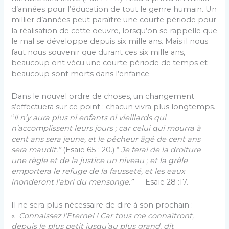
d’années pour l’éducation de tout le genre humain. Un
mil­lier d’années peut paraître une courte période pour
la réalisation de cette oeuvre, lorsqu’on se rappelle que
le mal se développe depuis six mille ans. Mais il nous
faut nous souvenir que durant ces six mille ans,
beaucoup ont vécu une courte période de temps et
beaucoup sont morts dans l’enfance.
Dans le nouvel ordre de choses, un change­ment
s’effectuera sur ce point ; chacun vivra plus longtemps.
“
Il n’y aura plus ni enfants ni vieil­lards qui
n’accomplissent leurs jours ; car celui qui mourra à
cent ans sera jeune, et le pécheur âgé de cent ans
sera maudit.”
(Esaïe 65 : 20.) “
Je ferai de la droiture
une règle et de la jus­tice un niveau ; et la grêle
emportera le refuge de la fausseté, et les eaux
inonderont l’abri du mensonge.”
— Esaïe 28 :17.
Il ne sera plus nécessaire de dire à son pro­chain :
«
Connaissez l’Eternel ! Car tous me con­naîtront,
depuis le plus petit jusqu’au plus grand, dit