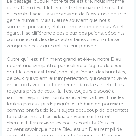
Le passage, duquel notre texte est tiré, nous informe
que si Dieu devait lutter contre l’huma­nité, le résultat
du combat serait la suppression de l’existence pour le
genre humain. Mais Dieu se souvient que nous
sommes poussière, et il a compassion de nous. A cet
égard, Il se différencie des dieux des païens, dépeints
comme étant des dieux autoritaires cherchant à se
venger sur ceux qui sont en leur pouvoir.
Outre qu’il est infiniment grand et élevé, notre Dieu
nourrit une sympathie particulière à l’égard de ceux
dont le coeur est brisé, contrit, à l’égard des humbles,
de ceux qui voient leur im­perfection, qui désirent vivre
en accord avec Lui et demeurer dans la sainteté. Il est
toujours près de ceux-là. Il est toujours disposé à
ranimer l’es­prit des humbles et à les fortifier. Il ne les
foulera pas aux pieds jusqu’à les réduire en poussière
comme ont fait de leurs sujets beaucoup de poten­tats
terrestres, mais il les aidera à revenir sur le droit
chemin; Il fera revivre les coeurs contrits. Ceux-ci
doivent savoir que notre Dieu est un Dieu rempli de
sympathie, de compassion et d’amour, un Dieu qui