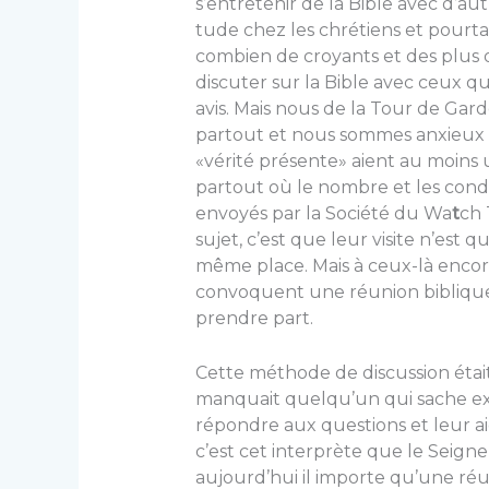
s’entretenir de la Bible avec d’a
tude chez les chrétiens et pourta
combien de croyants et des plu
discuter sur la Bible avec ceux qu
avis. Mais nous de la Tour de Gard
partout et nous sommes anxieux p
«vérité présente» aient au moins
partout où le nombre et les condit
envoyés par la Société du Wa
t
ch 
sujet, c’est que leur visite n’est 
même place. Mais à ceux-là encore
convoquent une réunion biblique à
prendre part.
Cette méthode de discussion était 
manquait quelqu’un qui sache exp
répondre aux questions et leur ai
c’est cet inter­prète que le Seign
aujourd’hui il importe qu’une ré