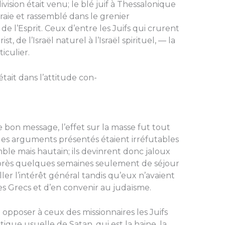
ision était venu; le blé juif à Thessalonique
vraie et rassemblé dans le grenier
de l’Esprit. Ceux d’entre les Juifs qui crurent
t, de l’Israël naturel à l’Israël spirituel, — la
iculier.
tait dans l’attitude con-
 bon message, l’effet sur la masse fut tout
e les argu­ments présentés étaient irréfutables
umble mais hautain; ils devinrent donc jaloux
après quelques semaines seulement de séjour
ller l’intérêt gé­néral tandis qu’eux n’avaient
es Grecs et d’en convenir au judaïsme.
opposer à ceux des mis­sionnaires les Juifs
tique usuelle de Satan, qui est la haine, la