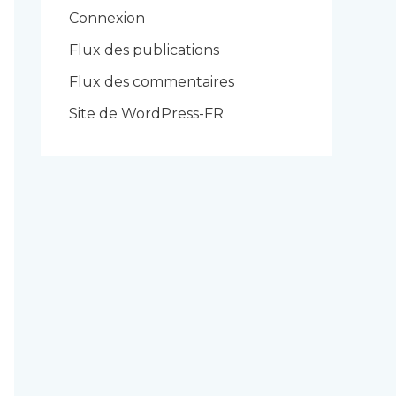
r
Connexion
i
Flux des publications
e
Flux des commentaires
s
Site de WordPress-FR