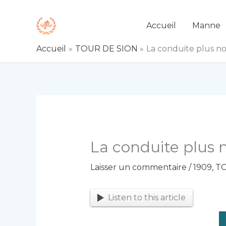
Aller
au
Accueil
Manne
contenu
Accueil
TOUR DE SION
La conduite plus no
La conduite plus n
Laisser un commentaire
/
1909
,
TO
Listen to this article