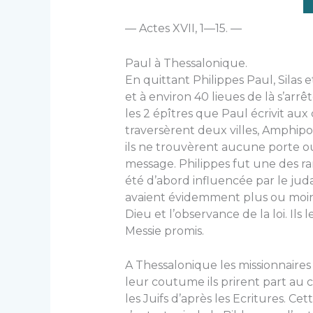
— Actes XVII, 1—15. —
Paul à Thessalonique.
En quittant Philippes Paul, Silas
et à environ 40 lieues de là s’ar
les 2 épîtres que Paul écri­vit aux 
traversèrent deux villes, Amphipol
ils ne trouvèrent aucune porte 
message. Philippes fut une des rare
été d’abord influencée par le juda
avaient évi­demment plus ou moins f
Dieu et l’observance de la loi. Ils
Messie promis.
A Thessalonique les missionnaire
leur coutume ils prirent part au 
les Juifs d’après les Ecritures. Ce