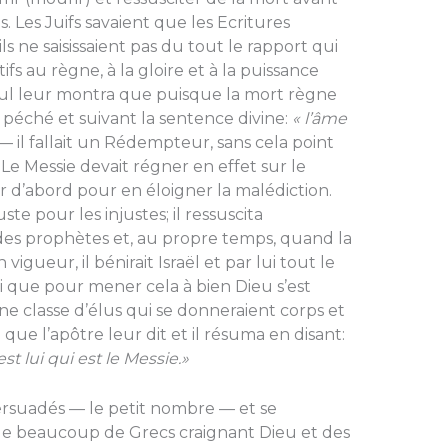
. Les Juifs savaient que les Ecritures
ils ne saisissaient pas du tout le rapport qui
ifs au règne, à la gloire et à la puissance
Paul leur montra que puisque la mort règne
péché et suivant la sentence divine:
« l’âme
— il fallait un Rédempteur, sans cela point
 Le Messie devait régner en effet sur le
ter d’abord pour en éloigner la malédiction.
te pour les injustes; il ressuscita
es prophètes et, au propre temps, quand la
vigueur, il bénirait Israël et par lui tout le
si que pour mener cela à bien Dieu s’est
e classe d’élus qui se don­neraient corps et
 que l’apôtre leur dit et il résuma en disant:
t lui qui est le Messie.»
rsuadés — le petit nombre — et se
i que beaucoup de Grecs craignant Dieu et des