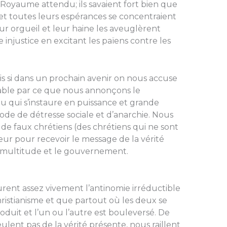
e Royaume attendu; ils savaient fort bien que
 et toutes leurs espérances se concentraient
r orgueil et leur haine les aveuglèrent
njustice en excitant les païens contre les
s si dans un prochain avenir on nous accuse
able par ce que nous annonçons le
u qui s’instaure en puissance et grande
iode de détresse sociale et d’anarchie. Nous
 de faux chrétiens (des chrétiens qui ne sont
eur pour recevoir le message de la vérité
a multitude et le gouvernement.
çurent assez vivement l’an­tinomie irréductible
hristi­anisme et que partout où les deux se
oduit et l’un ou l’autre est bouleversé. De
ent pas de la vérité présente, nous raillent