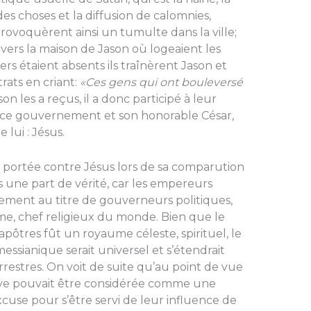
es choses et la diffusion de calomnies,
provoquèrent ainsi un tumulte dans la ville;
vers la maison de Jason où logeaient les
ers étaient absents ils traînèrent Jason et
rats en criant:
«Ces gens qui ont bouleversé
son les a reçus, il a donc participé à leur
s ce gou­vernement et son honorable César,
 lui : Jésus.
 portée contre Jésus lors de sa comparution
urs une part de vérité, car les empereurs
ement au titre de gouverneurs politiques,
ime, chef religieux du monde. Bien que le
pôtres fût un royaume céleste, spirituel, le
sianique serait universel et s’étendrait
errestres. On voit de suite qu’au point de vue
ave pouvait être considérée comme une
excuse pour s’être servi de leur influence de