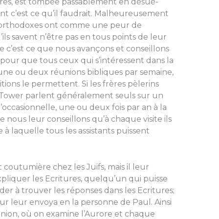
utres, est tombée passablement en désué­
nt c’est ce qu’il faudrait. Malheureusement
s orthodoxes ont comme une peur de
’ils savent n’être pas en tous points de leur
e c’est ce que nous avançons et conseil­lons
our que tous ceux qui s’intéressent dans la
 une ou deux réunions bibliques par semaine,
ions le permettent. Si les frères pèlerins
Tower parlent généralement seuls sur un
qu’occasionnelle, une ou deux fois par an à la
 nous leur conseillons qu’à chaque visite ils
 laquelle tous les assistants puissent
coutumière chez les Juifs, mais il leur
liquer les Ecritures, quelqu’un qui puisse
der à trouver les réponses dans les Ecritures;
eur leur envoya en la personne de Paul. Ainsi
union, où on examine l’Aurore et chaque