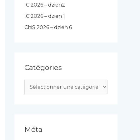
IC 2026 – dzien2
IC 2026 – dzien 1
ChiS 2026 – dzien 6
Catégories
C
a
t
é
g
Méta
o