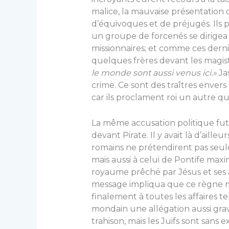
malice, la mauvaise présentation d
d’équivoques et de préjugés. Ils 
un groupe de forcenés se dirigea 
missionnaires; et comme ces der­ni
quelques frères devant les magist
le monde sont aussi venus ici.»
Ja
crime. Ce sont des traîtres enver
car ils proclament roi un autre que
La même accusation politique fut
devant Pirate. Il y avait là d’aille
romains ne prétendirent pas seul
mais aussi à celui de Pontife max
royaume prêché par Jésus et ses a
message impliqua que ce règne mes
finalement à toutes les affaires t
mondain une allégation aussi gr
trahison, mais les Juifs sont sans 