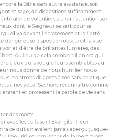
­core la Bible sans autre assistance, soit
gent et sage, de dispositions suffisamment
ité afin de volontiers attirer l’at­tention sur
anaux dont le Seigneur se sert pour sa
­gueil va devant l’écrasement et la fierté
tte dangereuse disposition obscurcit la vue
oir et d’être de brillantes lumières, des
Christ. Au lieu de cela combien il en est qui
ière à eux qui aveugle leurs semblables au
igneur nous donne de nous humilier nous-
us montrons diligents à son service et que
petits à nos yeux! Sachons reconnaître comme
ennent et professent la parole de vie sans
iter des morts.
avec les Juifs sur l’Evan­gile, il leur
tra ce qu’ils n’avalent jamais aperçu jusque-
ffrir (mourir) et ressusciter de la mort avant