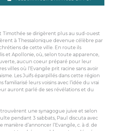
 et Timothée se dirigèrent plus au sud-ouest
rêtèrent à Thessalonique devenue célèbre par
chrétiens de cette ville. En route ils
is et Apollonie, où, selon toute apparence,
ouverte, aucun coeur préparé pour leur
s villes où l’Evangile prit racine sans avoir
ïsme. Les Juifs éparpillés dans cette région
amiliarisé leurs voisins avec l’idée du vrai
 leur auront parlé de ses révélations et du
s trouvèrent une synagogue juive et selon
culte pendant 3 sabbats, Paul discuta avec
tte manière d’annoncer l’Evangile, c. à d. de