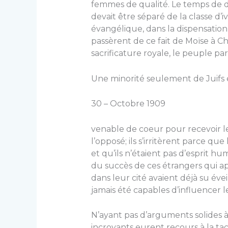
femmes de qualité. Le temps de div
devait être séparé de la classe d’i
évangélique, dans la dispensation 
passèrent de ce fait de Moïse à Chris
sacrificature royale, le peuple part
Une minorité seulement de Juifs é
30 – Octobre 1909
venable de coeur pour recevoir le
l’opposé; ils s’irritèrent parce qu
et qu’ils n’étaient pas d’esprit h
du succès de ces étrangers qui 
dans leur cité avaient déjà su évei
jamais été capables d’influencer l
N’ayant pas d’arguments solides à 
incroyants eurent recours à la tac