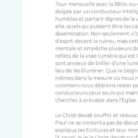
Tour mensuelle avec la Bible, ou en
dirigée par un con­ducteur intelli
humbles et partant dignes de la vér
elle, quels qu puissent être les c
dissémination. Non seulement «l’or
d’esprit devant la ruine», mais ce
mentale et empêche plusieurs de v
reflets de la vraie lumière qui est 
sont anxieux de briller d’une lum
lieu de les illuminer. Que le Se
mêmes dans la mesure où nous no
volontiers nous désirions rester 
conducteurs ceux seuls qui mainti
chercher à prévaloir dans l’Eglise.
Le Christ devait souffrir et ressusc
Paul ne se contenta pas de discuter 
expliqua les Ecritures et leur mon
là, savoir: que le Christ devait sou