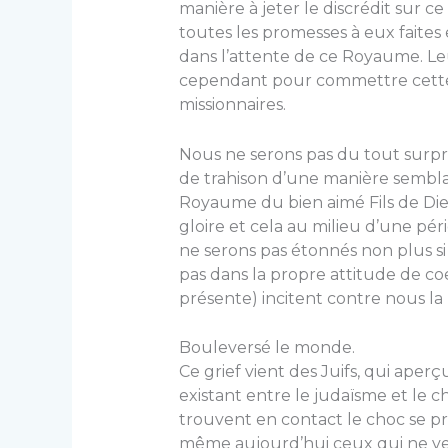
manière à jeter le discrédit sur c
toutes les promesses à eux faites
dans l’attente de ce Royaume. Leu
cependant pour commettre cette i
missionnaires.
Nous ne serons pas du tout surpri
de trahison d’une manière sembl
Royaume du bien aimé Fils de Die
gloire et cela au milieu d’une pér
ne serons pas étonnés non plus si
pas dans la propre attitude de co
présente) incitent contre nous l
Bouleversé le monde.
Ce grief vient des Juifs, qui aper
existant entre le judaïsme et le c
trouvent en contact le choc se pr
même aujourd’hui ceux qui ne veul