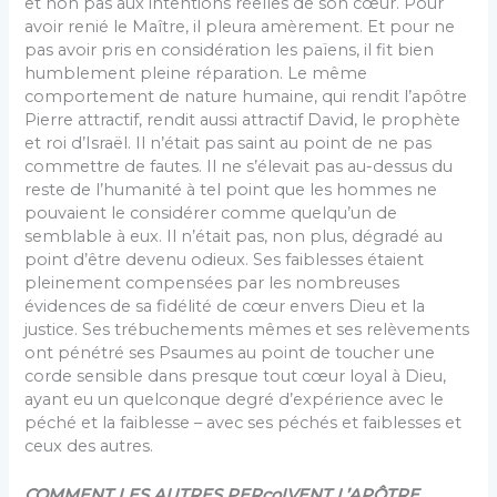
et non pas aux intentions réelles de son cœur. Pour
avoir renié le Maître, il pleura amèrement. Et pour ne
pas avoir pris en considération les païens, il fit bien
humblement pleine réparation. Le même
comportement de nature humaine, qui rendit l’apôtre
Pierre attractif, rendit aussi attractif David, le prophète
et roi d’Israël. Il n’était pas saint au point de ne pas
commettre de fautes. Il ne s’élevait pas au-dessus du
reste de l’humanité à tel point que les hommes ne
pouvaient le considérer comme quelqu’un de
semblable à eux. Il n’était pas, non plus, dégradé au
point d’être devenu odieux. Ses faiblesses étaient
pleinement compensées par les nombreuses
évidences de sa fidélité de cœur envers Dieu et la
justice. Ses trébuchements mêmes et ses relèvements
ont pénétré ses Psaumes au point de toucher une
corde sensible dans presque tout cœur loyal à Dieu,
ayant eu un quelconque degré d’expérience avec le
péché et la faiblesse – avec ses péchés et faiblesses et
ceux des autres.
COMMENT LES AUTRES PER
ço
IVENT L’APÔTRE