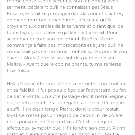
même chose. Pierre accentua son reniement avec
serment, déclarant qu’il ne connaissait pas Jésus.
Ensuite, le bruit se propagea dans la cour et d’autres,
en grand nombre, renchérirent, déclarant qu’ils
croyaient aux paroles de la servante et disant que, de
toute façon, son dialecte galiléen le trahissait. Pour
accentuer encore son reniement, l’apôtre Pierre
commença à faire des imprécations et à jurer qu’il ne
connaissait pas cet homme. Tout de suite après, le coq
chanta. Alors Pierre se souvint des paroles de son
Maître. « Avant que le coq ne chante, tu me renieras
trois fois. »
Hélas ! Il avait été trop sûr de sa fermeté, trop confiant
en sa fidélité. Il fut pris au piège par l’adversaire, du fait
de s’être vanté. Un autre passage décrit notre Seigneur
qui, se retournant, jeta un regard sur Pierre ! Ce regard
a suffi. Il en disait long à Pierre, dont le cœur restait
loyal. Ce n’était pas un regard de dédain, ni de colère,
nous pouvons en être certains. C’était un regard
affectueux, sympathique. Il fit fondre son cœur. Pierre
sortit et pleura amèrement. Les disciples du Maître,