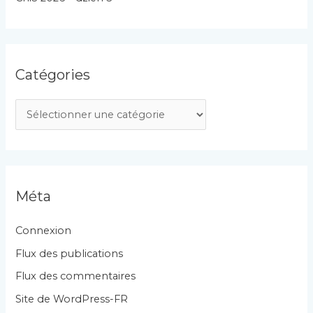
Catégories
C
a
t
é
g
Méta
o
r
Connexion
i
Flux des publications
e
Flux des commentaires
s
Site de WordPress-FR