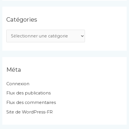
Catégories
C
a
t
é
g
Méta
o
r
Connexion
i
Flux des publications
e
Flux des commentaires
s
Site de WordPress-FR