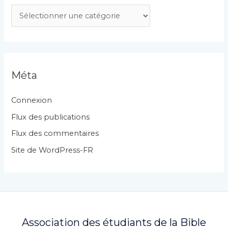
C
a
t
é
g
Méta
o
r
Connexion
i
Flux des publications
e
Flux des commentaires
s
Site de WordPress-FR
Association des étudiants de la Bible