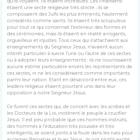
qu’ils voyaient. Ils étaient incrédules. Les Pharisiens
étaient une secte religieuse très stricte ; ils se
composaient des Juifs les plus éminents, hautement
considérés comme saints. Ils étaient très scrupuleux
pour tout ce qui concernait l’extérieur des formes et
des cérémonies, mais ils étaient en réalité arrogants,
orgueilleux et injustes. Tous ceux qui s’attachaient aux
enseignements du Seigneur Jésus, n’avaient aucun
intérêt particulier à suivre l’une ou l’autre de ces sectes
ou à adopter leurs enseignements ; ils ne nourrissaient
aucune estime particulière envers les représentants de
ces sectes, ni ne les considéraient comme importants
parmi leur nation. Etant en désaccord entre eux, ces
leaders religieux étaient pourtant unis dans leur
opposition à notre Seigneur Jésus.
Ce furent ces sectes qui, de concert avec les scribes et
les Docteurs de la Loi, incitèrent le peuple à crucifier
Jésus. Il est peu probable que ces hommes instruits,
des hommes à l’éducation très poussée et très
intelligents, se soient joints à la foule dans les rues pour
acclamer Barnabas et huer Jésus ; ils ont plutôt excité