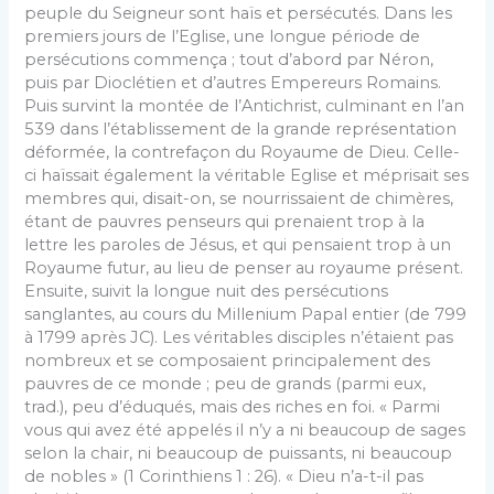
peuple du Seigneur sont haïs et persécutés. Dans les
premiers jours de l’Eglise, une longue période de
persécutions commença ; tout d’abord par Néron,
puis par Dioclétien et d’autres Empereurs Romains.
Puis survint la montée de l’Antichrist, culminant en l’an
539 dans l’établissement de la grande représentation
déformée, la contrefaçon du Royaume de Dieu. Celle-
ci haïssait également la véritable Eglise et méprisait ses
membres qui, disait-on, se nourrissaient de chimères,
étant de pauvres penseurs qui prenaient trop à la
lettre les paroles de Jésus, et qui pensaient trop à un
Royaume futur, au lieu de penser au royaume présent.
Ensuite, suivit la longue nuit des persécutions
sanglantes, au cours du Millenium Papal entier (de 799
à 1799 après JC). Les véritables disciples n’étaient pas
nombreux et se composaient principalement des
pauvres de ce monde ; peu de grands (parmi eux,
trad.), peu d’éduqués, mais des riches en foi. « Parmi
vous qui avez été appelés il n’y a ni beaucoup de sages
selon la chair, ni beaucoup de puissants, ni beaucoup
de nobles » (1 Corinthiens 1 : 26). « Dieu n’a-t-il pas