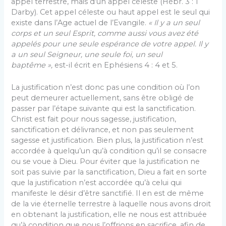
appel terrestre, mais d’un appel céleste (Hébr. 3 : 1
Darby). Cet appel céleste ou haut appel est le seul qui
existe dans l’Age actuel de l’Evangile.
« Il y a un seul
corps et un seul Esprit, comme aussi vous avez été
appelés pour une seule espérance de votre appel. Il y
a un seul Seigneur, une seule foi, un seul
baptême »,
est-il écrit en Ephésiens 4 : 4 et 5.
La justification n’est donc pas une condition où l’on
peut demeurer actuellement, sans être obligé de
passer par l’étape suivante qui est la sanctification.
Christ est fait pour nous sagesse, justification,
sanctification et délivrance, et non pas seulement
sagesse et justification. Bien plus, la justification n’est
accordée à quelqu’un qu’à condition qu’il se consacre
ou se voue à Dieu. Pour éviter que la justification ne
soit pas suivie par la sanctification, Dieu a fait en sorte
que la justification n’est accordée qu’à celui qui
manifeste le désir d’être sanctifié. Il en est de même
de la vie éternelle terrestre à laquelle nous avons droit
en obtenant la justification, elle ne nous est attribuée
qu’à condition que nous l’offrions en sacrifice, afin de