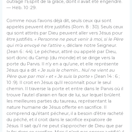
outragé l’Esprit de la grâce, dont il avait été engendré.
— Héb. 10 :29.
Comme nous l’avons déjà dit, seuls ceux qui sont
appelés peuvent être justifiés (Rom. 8 : 30). Seuls ceux
qui sont attirés par Dieu peuvent aller vers Jésus pour
être justifiés.
« Personne ne peut venir à moi, si le Père
qui m’a envoyé ne l’attire »,
déclare notre Seigneur.
(Jean 6 : 44). Le pécheur, attiré ou appelé par Dieu,
sort donc du Camp (du monde) et se dirige vers la
porte du Parvis. Il n’y en a qu’une, et elle représente
Jésus qui a dit
« Je suis le chemin… Nul ne vient au
Père que par moi » et
« Je suis la porte
» (Jean 14 : 6 ;
10 :9). Il croit en Jésus qu’il reconnaît pour le seul
chemin. Il traverse la porte et entre dans le Parvis où il
trouve l’autel d’airain en face de lui, sur lequel brûlent
les meilleures parties du taureau, représentant la
nature humaine de Jésus offerte en sacrifice. Il
comprend qu’étant pécheur, il a besoin d’être racheté
du péché, et il croit dans le sacrifice expiatoire de
Jésus. Il sait qu’il ne peut s’approcher de Dieu que par