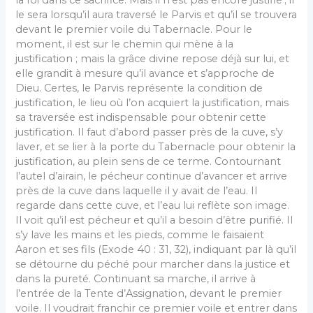
la foi dans ce sacrifice. Mais il n’est pas encore justifié’; il
le sera lorsqu’il aura traversé le Parvis et qu’il se trouvera
devant le premier voile du Tabernacle. Pour le
moment, il est sur le chemin qui mène à la
justification ; mais la grâce divine repose déjà sur lui, et
elle grandit à mesure qu’il avance et s’approche de
Dieu. Certes, le Parvis représente la condition de
justification, le lieu où l’on acquiert la justification, mais
sa traversée est indispensable pour obtenir cette
justification. Il faut d’abord passer près de la cuve, s’y
laver, et se lier à la porte du Tabernacle pour obtenir la
justification, au plein sens de ce terme. Contournant
l’autel d’airain, le pécheur continue d’avancer et arrive
près de la cuve dans laquelle il y avait de l’eau. Il
regarde dans cette cuve, et l’eau lui reflète son image.
Il voit qu’il est pécheur et qu’il a besoin d’être purifié. Il
s’y lave les mains et les pieds, comme le faisaient
Aaron et ses fils (Exode 40 : 31, 32), indiquant par là qu’il
se détourne du péché pour marcher dans la justice et
dans la pureté. Continuant sa marche, il arrive à
l’entrée de la Tente d’Assignation, devant le premier
voile. Il voudrait franchir ce premier voile et entrer dans