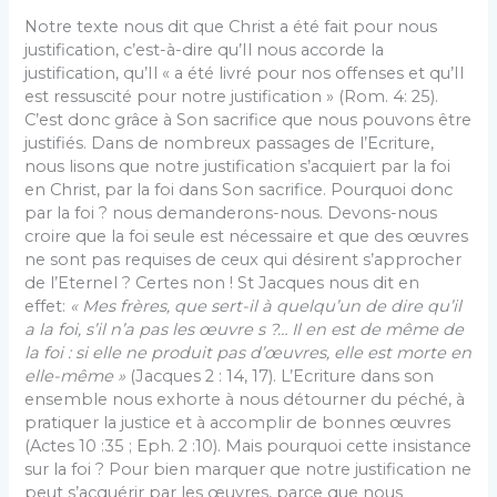
Notre texte nous dit que Christ a été fait pour nous
justification, c’est-à-dire qu’Il nous accorde la
justification, qu’Il « a été livré pour nos offenses et qu’Il
est ressuscité pour notre justification » (Rom. 4: 25).
C’est donc grâce à Son sacrifice que nous pouvons être
justifiés. Dans de nombreux passages de l’Ecriture,
nous lisons que notre justification s’acquiert par la foi
en Christ, par la foi dans Son sacrifice. Pourquoi donc
par la foi ? nous demanderons-nous. Devons-nous
croire que la foi seule est nécessaire et que des œuvres
ne sont pas requises de ceux qui désirent s’approcher
de l’Eternel ? Certes non ! St Jacques nous dit en
effet:
« Mes frères, que sert-il à quelqu’un de dire qu’il
a la foi, s’il n’a pas les œuvre s ?… Il en est de même de
la foi : si elle ne produit pas d’œuvres, elle est morte en
elle-même »
(Jacques 2 : 14, 17). L’Ecriture dans son
ensemble nous exhorte à nous détourner du péché, à
pratiquer la justice et à accomplir de bonnes œuvres
(Actes 10 :35 ; Eph. 2 :10). Mais pourquoi cette insistance
sur la foi ? Pour bien marquer que notre justification ne
peut s’acquérir par les œuvres, parce que nous