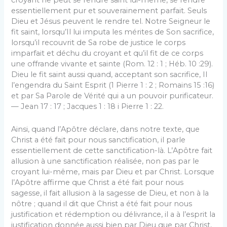
croyant ne peut se rendre saint lui-même, se rendre
essentiellement pur et souverainement parfait. Seuls
Dieu et Jésus peuvent le rendre tel. Notre Seigneur le
fit saint, lorsqu’Il lui imputa les mérites de Son sacrifice,
lorsqu’il recouvrit de Sa robe de justice le corps
imparfait et déchu du croyant et qu’il fit de ce corps
une offrande vivante et sainte (Rom. 12 : 1 ; Héb. 10 :29).
Dieu le fit saint aussi quand, acceptant son sacrifice, Il
l’engendra du Saint Esprit (1 Pierre 1 : 2 ; Romains 15 :16)
et par Sa Parole de Vérité qui a un pouvoir purificateur.
— Jean 17 : 17 ; Jacques 1 : 18 i Pierre 1 : 22.
Ainsi, quand l’Apôtre déclare, dans notre texte, que
Christ a été fait pour nous sanctification, il parle
essentiellement de cette sanctification-là. L’Apôtre fait
allusion à une sanctification réalisée, non pas par le
croyant lui-même, mais par Dieu et par Christ. Lorsque
l’Apôtre affirme que Christ a été fait pour nous
sagesse, il fait allusion à la sagesse de Dieu, et non à la
nôtre ; quand il dit que Christ a été fait pour nous
justification et rédemption ou délivrance, il a à l’esprit la
justification donnée aussi bien par Dieu que par Christ,