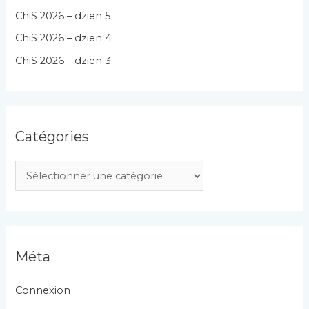
ChiS 2026 – dzien 5
ChiS 2026 – dzien 4
ChiS 2026 – dzien 3
Catégories
C
a
t
é
g
Méta
o
r
Connexion