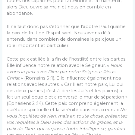
toutes nos capacités pour l’atteindre et la maintenir,
alors Dieu ouvre sa main et nous en comble en
abondance.
Il ne faut donc pas s’étonner que l’apôtre Paul qualifie
la paix de fruit de l’Esprit saint. Nous avons déjà
entendu dans combien de domaines la paix joue un
rôle important et particulier.
Cette paix est liée à la fin de l’hostilité entre les parties.
Elle influence notre relation avec le Seigneur. «
Nous
avons la paix avec Dieu par notre Seigneur Jésus-
Christ
» (Romains 5 :1). Elle influence également nos
relations avec les autres. « Car Il est notre paix, Lui qui
des deux parties [c’est-à-dire les Juifs et les païens] a
fait un seul peuple et a renversé le mur de séparation »
(Éphésiens 2 :14). Cette paix comprend également la
quiétude spirituelle et la sérénité dans nos cœurs. «
Ne
vous inquiétez de rien, mais en toute chose, présentez
vos requêtes à Dieu avec des actions de grâces, et la
paix de Dieu, qui surpasse toute intelligence, gardera
vos cœurs et vos pensées en Jésus-Christ
»