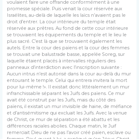
voulaient faire une offrande conformément à une
promesse spéciale. Puis venait la cour réservée aux
Israélites, au-delà de laquelle les laïcs n’avaient pas le
droit d’entrer. La cour intérieure du temple était
réservée aux prêtres. Au fond de cette cour intérieure
se trouvaient les équipements du temple et le lieu le
plus sacré. C’est là que se trouvaient également les
autels. Entre la cour des païens et la cour des femmes
se trouvait une balustrade basse, appelée Soreg, sur
laquelle étaient placés à intervalles réguliers des
panneaux d’interdiction avec l’inscription suivante :
Aucun intrus n’est autorisé dans la cour au-delà du mur
entourant le temple. Celui qui entrera invitera la mort
pour lui-même !». Il existait donc littéralement un mur
infranchissable séparant les Juifs des païens. Ce mur
avait été construit par les Juifs, mais du côté des
païens, il existait un mur invisible de haine, de méfiance
et d’antisémitisme qui excluait les Juifs. Avec la venue
de Christ, ce mur de séparation a été abattu et les
différences raciales abolies. Chaque matin, le Juif
remerciait Dieu de ne pas l’avoir créé païen, esclave ou
femme. Paul, quant à lui, a expliqué qu’en Jésus-Christ,