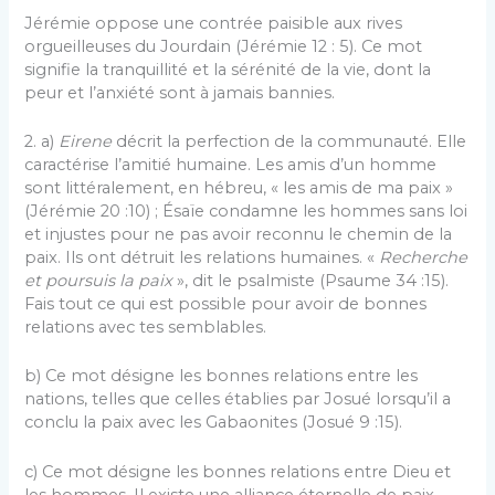
Jérémie oppose une contrée paisible aux rives
orgueilleuses du Jourdain (Jérémie 12 : 5). Ce mot
signifie la tranquillité et la sérénité de la vie, dont la
peur et l’anxiété sont à jamais bannies.
2. a)
Eirene
décrit la perfection de la communauté. Elle
caractérise l’amitié humaine. Les amis d’un homme
sont littéralement, en hébreu, « les amis de ma paix »
(Jérémie 20 :10) ; Ésaïe condamne les hommes sans loi
et injustes pour ne pas avoir reconnu le chemin de la
paix. Ils ont détruit les relations humaines. «
Recherche
et poursuis la paix
», dit le psalmiste (Psaume 34 :15).
Fais tout ce qui est possible pour avoir de bonnes
relations avec tes semblables.
b) Ce mot désigne les bonnes relations entre les
nations, telles que celles établies par Josué lorsqu’il a
conclu la paix avec les Gabaonites (Josué 9 :15).
c) Ce mot désigne les bonnes relations entre Dieu et
les hommes. Il existe une alliance éternelle de paix