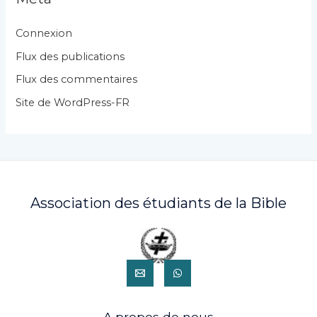
o
r
Connexion
i
Flux des publications
e
Flux des commentaires
s
Site de WordPress-FR
Association des étudiants de la Bible
A propos de nous