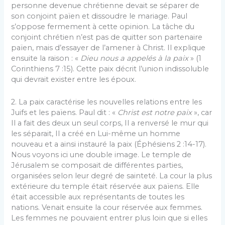
personne devenue chrétienne devait se séparer de
son conjoint païen et dissoudre le mariage. Paul
s’oppose fermement à cette opinion. La tâche du
conjoint chrétien n’est pas de quitter son partenaire
païen, mais d’essayer de l’amener à Christ. Il explique
ensuite la raison : «
Dieu nous a appelés à la paix
» (1
Corinthiens 7 :15). Cette paix décrit l’union indissoluble
qui devrait exister entre les époux.
2. La paix caractérise les nouvelles relations entre les
Juifs et les païens. Paul dit : «
Christ est notre paix
», car
Il a fait des deux un seul corps, Il a renversé le mur qui
les séparait, Il a créé en Lui-même un homme
nouveau et a ainsi instauré la paix (Éphésiens 2 :14-17).
Nous voyons ici une double image. Le temple de
Jérusalem se composait de différentes parties,
organisées selon leur degré de sainteté. La cour la plus
extérieure du temple était réservée aux païens. Elle
était accessible aux représentants de toutes les
nations. Venait ensuite la cour réservée aux femmes.
Les femmes ne pouvaient entrer plus loin que si elles