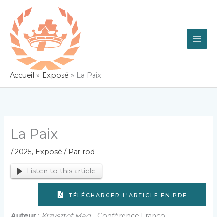
Aller
au
contenu
Accueil
Exposé
La Paix
La Paix
/
2025
,
Exposé
/ Par
rod
Listen to this article
TÉLÉCHARGER L'ARTICLE EN PDF
Auteur
:
Krzysztof Mag.
, Conférence Franco-