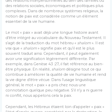
des relations interpersonnelles au sein des familles ou
des relations sociales, économiques et politiques plus
complexes. Dans de nombreux systèmes religieux, la
notion de paix est considérée comme un élément
essentiel de la vie humaine.
Le mot « paix » avait déjà une longue histoire avant
d’être intégré au vocabulaire du Nouveau Testament. Il
s’agit de la traduction du mot hébreu «
shalom
». Il est
vrai que «
shalom
» signifie paix et qu’il est le plus
souvent traduit ainsi. Cependant, il peut également
avoir une signification légèrement différente. Par
exemple, dans Genèse 43 :27, il fait référence au bien-
être physique. En réalité,
shalom
désigne tout ce qui
contribue à améliorer la qualité de vie humaine et rend
la vie digne d’être vécue. Dans l’usage linguistique
général, le mot « paix » a pris chez nous une
connotation quelque peu négative. S’il n’y a ni guerre
ni conflit, nous appelons cela la paix.
Cependant, les Hébreux étaient loin d’appeler « paix »
l’état d’après-guerre, caractérisé par la destruction, la