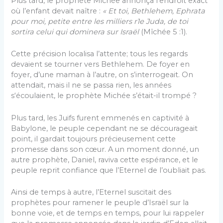
Plus tard, le prophète Michée annonça l’endroit exact
où l’enfant devait naître :
« Et toi, Bethlehem, Ephrata
pour moi, petite entre les milliers r1e Juda, de toi
sortira celui qui dominera sur Israël
(Mîchée 5 :1).
Cette précision localisa l’attente; tous les regards
devaient se tourner vers Bethlehem. De foyer en
foyer, d’une maman à l’autre, on s’interrogeait. On
attendait, mais il ne se passa rien, les années
s‘écoulaient, le prophète Michée s’était-il trompé ?
Plus tard, les Juifs furent emmenés en captivité à
Babylone, le peuple cependant ne se décourageait
point, il gardait toujours précieusement cette
promesse dans son cœur. A un moment donné, un
autre prophète, Daniel, raviva cette espérance, et le
peuple reprit confiance que l’Eternel de l’oubliait pas.
Ainsi de temps à autre, l’Eternel suscitait des
prophètes pour ramener le peuple d’Israël sur la
bonne voie, et de temps en temps, pour lui rappeler