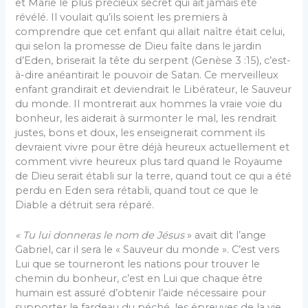
et Marie le plus précieux secret qui ait jamais été
révélé. Il voulait qu’ils soient les premiers à
comprendre que cet enfant qui allait naître était celui,
qui selon la promesse de Dieu faîte dans le jardin
d’Eden, briserait la tête du serpent (Genèse 3 :15), c’est-
à-dire anéantirait le pouvoir de Satan. Ce merveilleux
enfant grandirait et deviendrait le Libérateur, le Sauveur
du monde. Il montrerait aux hommes la vraie voie du
bonheur, les aiderait à surmonter le mal, les rendrait
justes, bons et doux, les enseignerait comment ils
devraient vivre pour être déjà heureux actuellement et
comment vivre heureux plus tard quand le Royaume
de Dieu serait établi sur la terre, quand tout ce qui a été
perdu en Eden sera rétabli, quand tout ce que le
Diable a détruit sera réparé.
« Tu lui donneras le nom de Jésus
» avait dit l’ange
Gabriel, car il sera le « Sauveur du monde ». C’est vers
Lui que se tourneront les nations pour trouver le
chemin du bonheur, c’est en Lui que chaque être
humain est assuré d’obtenir l’aide nécessaire pour
supporter le fardeau du péché, les épreuves de la vie.