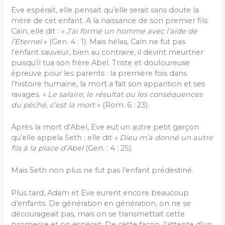
Eve espérait, elle pensait qu’elle serait sans doute la
mère de cet enfant. A la naissance de son premier fils
Caïn, elle dit :
« J’ai formé un homme avec l’aide de
l’Eternel
» (Gen. 4 : 1). Mais hélas, Caïn ne fut pas
l’enfant sauveur, bien au contraire, il devint meurtrier
puisqu’il tua son frère Abel. Triste et douloureuse
épreuve pour les parents : la première fois dans
l’histoire humaine, la mort a fait son apparition et ses
ravages.
« Le salaire, le résultat ou les conséquences
du péché, c’est la mort
» (Rom. 6 : 23).
Après la mort d’Abel, Eve eut un autre petit garçon
qu’elle appela Seth ; elle dit
« Dieu m’a donné un autre
fils à la place d’Abel
(Gen. : 4 : 25).
Mais Seth non plus ne fut pas l’enfant prédestiné.
Plus tard, Adam et Eve eurent encore beaucoup
d’enfants. De génération en génération, on ne se
décourageait pas, mais on se transmettait cette
promesse et on espérait. De cette façon, l’attente d’un