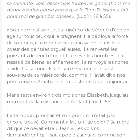
sa servante. Voici désormais toutes les générations me
diront bienheureuse parce que le Tout-Puissant a fait
pour moi de grandes choses ».
(Luc 1 : 46 à 55).
« Son nom est saint et sa miséricorde s’étend d’âge en
âge sur tous ceux qui le craignent. Il a déployé la force
de son bras, il a dispersé ceux qui avaient dans leur
coeur des pensées orgueilleuses. Il a renversé les
puissants de leur trône et Il a élevé les humbles. Il a
rassasié de biens les af f amés et Il a renvoyé les riches
à vide. Il a secouru Israël, son serviteur, et Il s’est
souvenu de sa miséricorde, comme Il l’avait dit à nos
pères envers Abraham et sa postérité pour toujours ».
Marie resta environ trois mois chez Elisabeth, jusqu’au
moment de la naissance de l’enfant (Luc 1 : 56).
Le temps approchait et son prénom n’était pas
encore trouvé. Comment allait-on l’appeler ? Sa mère
dit que ce devait être « Jean ». Les voisins
demandèrent qu’il soit appelé Zacharie, comme son