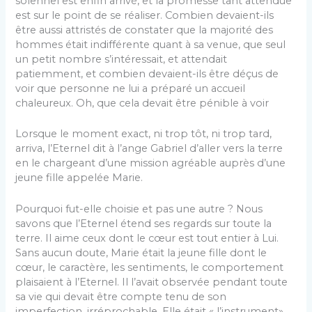
solennel est enfin arrivé, et la promesse tant attendue
est sur le point de se réaliser. Combien devaient-ils
être aussi attristés de constater que la majorité des
hommes était indifférente quant à sa venue, que seul
un petit nombre s’intéressait, et attendait
patiemment, et combien devaient-ils être déçus de
voir que personne ne lui a préparé un accueil
chaleureux. Oh, que cela devait être pénible à voir
Lorsque le moment exact, ni trop tôt, ni trop tard,
arriva, l’Eternel dit à l’ange Gabriel d’aller vers la terre
en le chargeant d’une mission agréable auprès d’une
jeune fille appelée Marie.
Pourquoi fut-elle choisie et pas une autre ? Nous
savons que l’Eternel étend ses regards sur toute la
terre. Il aime ceux dont le cœur est tout entier à Lui.
Sans aucun doute, Marie était la jeune fille dont le
cœur, le caractère, les sentiments, le comportement
plaisaient à l’Eternel. Il l’avait observée pendant toute
sa vie qui devait être compte tenu de son
imperfection, irréprochable. Elle était « l’instrument»