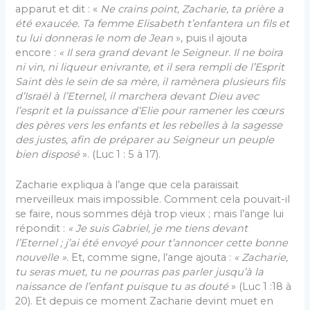
apparut et dit : «
Ne crains point, Zacharie, ta prière a
été exaucée. Ta femme Elisabeth t’enfantera un fils et
tu lui donneras le nom de Jean
», puis il ajouta
encore :
« Il sera grand devant le Seigneur. Il ne boira
ni vin, ni liqueur enivrante, et il sera rempli de l’Esprit
Saint dès le sein de sa mère, il ramènera plusieurs fils
d’Israël à l’Eternel, il marchera devant Dieu avec
l’esprit et la puissance d’Elie pour ramener les cœurs
des pères vers les enfants et les rebelles à la sagesse
des justes, afin de préparer au Seigneur un peuple
bien disposé
». (Luc 1 : 5 à 17).
Zacharie expliqua à l’ange que cela paraissait
merveilleux mais impossible. Comment cela pouvait-il
se faire, nous sommes déjà trop vieux ; mais l’ange lui
répondit :
« Je suis Gabriel, je me tiens devant
l’Eternel ; j’ai été envoyé pour t’annoncer cette bonne
nouvelle ».
Et, comme signe, l’ange ajouta :
« Zacharie,
tu seras muet, tu ne pourras pas parler jusqu’à la
naissance de l’enfant puisque tu as douté
» (Luc 1 :18 à
20). Et depuis ce moment Zacharie devint muet en