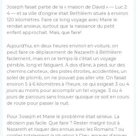
Joseph faisait partie de la « maison de David » — Luc 2:
4 — et sa ville d’origine était Bethléem située à environ
120 kilomètres. Faire ce long voyage avec Marie le
rendait anxieux, surtout que la naissance du petit
enfant approchait. Mais, que faire!
Aujourd’hui, en deux heures environ en voiture, on
peut faire ce déplacement de Nazareth à Béthléem
facilement, mais en ce temps-là c’était un voyage
pénible, long et fatiguant. A dos d’âne, à pied, sur des
chemins cahoteux, des pistes étroites, accidentées, un
soleil de plomb, on ne pouvait pas aller vite. On faisait
environ 5 à 6 kilomètres à l’heure, ce qui exigeait 3 ou 4
jours au moins pour accomplir un tel voyage. 3 ou 4
jours de parcours sans trouver quoique ce soit en cours
de route pour passer la nuit.
Pour Joseph et Marie le problème était sérieux. La
décision pas facile. Que faire ? Rester malgré tout à
Nazareth et risquer des ennuis avec les Romains ? ou
confier totalement la situation à Dieu, essayer d’arriver