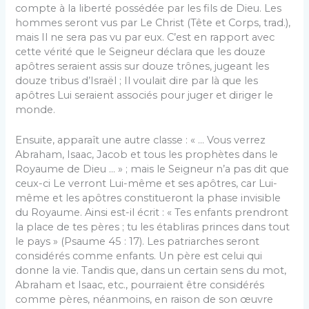
compte à la liberté possédée par les fils de Dieu. Les
hommes seront vus par Le Christ (Tête et Corps, trad.),
mais Il ne sera pas vu par eux. C’est en rapport avec
cette vérité que le Seigneur déclara que les douze
apôtres seraient assis sur douze trônes, jugeant les
douze tribus d’Israël ; Il voulait dire par là que les
apôtres Lui seraient associés pour juger et diriger le
monde.
Ensuite, apparaît une autre classe : « … Vous verrez
Abraham, Isaac, Jacob et tous les prophètes dans le
Royaume de Dieu … » ; mais le Seigneur n’a pas dit que
ceux-ci Le verront Lui-même et ses apôtres, car Lui-
même et les apôtres constitueront la phase invisible
du Royaume. Ainsi est-il écrit : « Tes enfants prendront
la place de tes pères ; tu les établiras princes dans tout
le pays » (Psaume 45 : 17). Les patriarches seront
considérés comme enfants. Un père est celui qui
donne la vie. Tandis que, dans un certain sens du mot,
Abraham et Isaac, etc., pourraient être considérés
comme pères, néanmoins, en raison de son œuvre