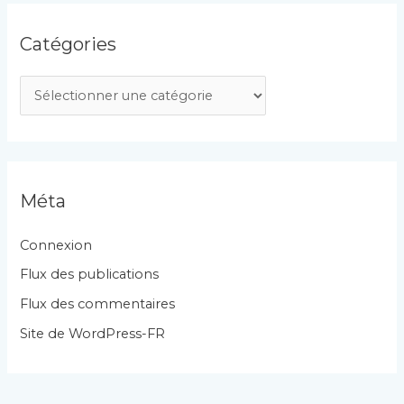
Catégories
C
a
t
é
g
Méta
o
r
Connexion
i
Flux des publications
e
Flux des commentaires
s
Site de WordPress-FR