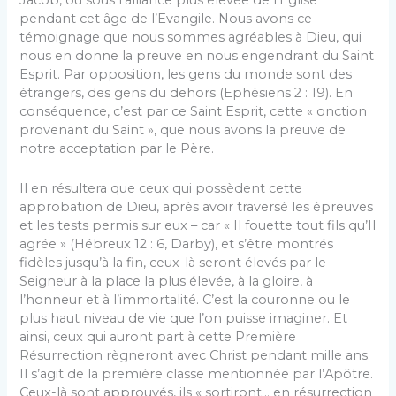
Jacob, ou sous l’alliance plus élevée de l’Eglise
pendant cet âge de l’Evangile. Nous avons ce
témoignage que nous sommes agréables à Dieu, qui
nous en donne la preuve en nous engendrant du Saint
Esprit. Par opposition, les gens du monde sont des
étrangers, des gens du dehors (Ephésiens 2 : 19). En
conséquence, c’est par ce Saint Esprit, cette « onction
provenant du Saint », que nous avons la preuve de
notre acceptation par le Père.
Il en résultera que ceux qui possèdent cette
approbation de Dieu, après avoir traversé les épreuves
et les tests permis sur eux – car « Il fouette tout fils qu’Il
agrée » (Hébreux 12 : 6, Darby), et s’être montrés
fidèles jusqu’à la fin, ceux-là seront élevés par le
Seigneur à la place la plus élevée, à la gloire, à
l’honneur et à l’immortalité. C’est la couronne ou le
plus haut niveau de vie que l’on puisse imaginer. Et
ainsi, ceux qui auront part à cette Première
Résurrection règneront avec Christ pendant mille ans.
Il s’agit de la première classe mentionnée par l’Apôtre.
Ceux-là sont approuvés, ils « sortiront… en résurrection