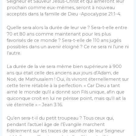
Seigneur et Sauveur Jésus-Christ et qui aimeront leur
prochain comme eux-mêmes, seront à nouveau
acceptés dans la famille de Dieu -Apocalypse 21:1-4.
Quelle sera alors la durée de leur vie ? Sera-t-elle entre
70 et 80 ans comme maintenant pour les plus
favorisés de ce monde ? Sera-t-elle de 110 ans jugés
possibles dans un avenir éloigné ? Ce ne sera ni l’une ni
l’autre.
La durée de la vie sera même bien supérieure à 900
ans qui était celle des anciens aux jours d’Adam, de
Noé, de Mathusalem ! Oui, ils vivront éternellement sur
cette terre rétablie à la perfection. « Car Dieu a tant
aimé le monde qu’il a donné son Fils unique, afin que
quiconque croit en lui ne périsse point, mais qu’il ait la
vie éternelle » – Jean 3:16.
Qu’en sera-t-il du petit troupeau ? Tous ceux qui,
pendant l’actuel âge de l’Evangile marchent
fidèlement sur les traces de sacrifice de leur Seigneur