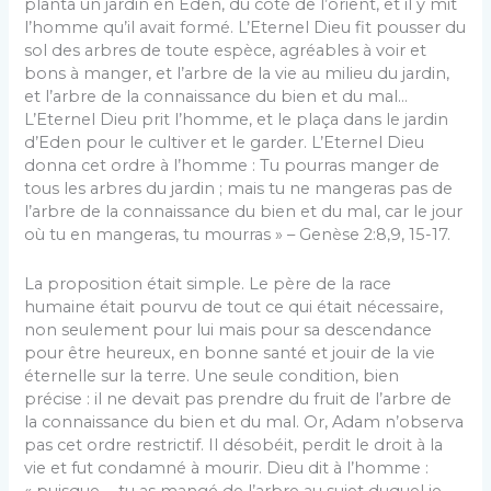
planta un jardin en Eden, du côté de l’orient, et il y mit
l’homme qu’il avait formé. L’Eternel Dieu fit pousser du
sol des arbres de toute espèce, agréables à voir et
bons à manger, et l’arbre de la vie au milieu du jardin,
et l’arbre de la connaissance du bien et du mal…
L’Eternel Dieu prit l’homme, et le plaça dans le jardin
d’Eden pour le cultiver et le garder. L’Eternel Dieu
donna cet ordre à l’homme : Tu pourras manger de
tous les arbres du jardin ; mais tu ne mangeras pas de
l’arbre de la connaissance du bien et du mal, car le jour
où tu en mangeras, tu mourras » – Genèse 2:8,9, 15-17.
La proposition était simple. Le père de la race
humaine était pourvu de tout ce qui était nécessaire,
non seulement pour lui mais pour sa descendance
pour être heureux, en bonne santé et jouir de la vie
éternelle sur la terre. Une seule condition, bien
précise : il ne devait pas prendre du fruit de l’arbre de
la connaissance du bien et du mal. Or, Adam n’observa
pas cet ordre restrictif. Il désobéit, perdit le droit à la
vie et fut condamné à mourir. Dieu dit à l’homme :
« puisque … tu as mangé de l’arbre au sujet duquel je