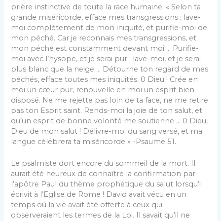
prière instinctive de toute la race humaine. « Selon ta
grande miséricorde, efface mes transgressions ; lave-
moi complètement de mon iniquité, et purifie-moi de
mon péché. Car je reconnais mes transgressions, et
mon péché est constamment devant moi … Purifie-
moi avec l’hysope, et je serai pur ; lave-moi, et je serai
plus blanc que la neige … Détourne ton regard de mes
péchés, efface toutes mes iniquités. 0 Dieu ! Crée en
moi un cœur pur, renouvelle en moi un esprit bien
disposé. Ne me rejette pas loin de ta face, ne me retire
pas ton Esprit saint. Rends-moi la joie de ton salut, et
qu’un esprit de bonne volonté me soutienne … 0 Dieu,
Dieu de mon salut ! Délivre-moi du sang versé, et ma
langue célébrera ta miséricorde » -Psaume 51.
Le psalmiste dort encore du sommeil de la mort. Il
aurait été heureux de connaître la confirmation par
l’apôtre Paul du thème prophétique du salut lorsqu’il
écrivit à l’Eglise de Rome ! David avait vécu en un
temps où la vie avait été offerte à ceux qui
observeraient les termes de la Loi. Il savait qu’il ne