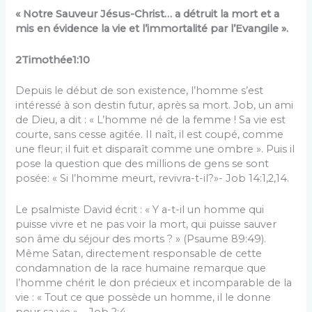
« Notre Sauveur Jésus-Christ… a détruit la mort et a
mis en évidence la vie et l’immortalité par l’Evangile ».
2Timothée1:10
Depuis le début de son existence, l’homme s’est
intéressé à son destin futur, après sa mort. Job, un ami
de Dieu, a dit : « L’homme né de la femme ! Sa vie est
courte, sans cesse agitée. Il naît, il est coupé, comme
une fleur; il fuit et disparaît comme une ombre ». Puis il
pose la question que des millions de gens se sont
posée: « Si l’homme meurt, revivra-t-il?»- Job 14:1,2,14.
Le psalmiste David écrit : « Y a-t-il un homme qui
puisse vivre et ne pas voir la mort, qui puisse sauver
son âme du séjour des morts ? » (Psaume 89:49).
Même Satan, directement responsable de cette
condamnation de la race humaine remarque que
l’homme chérit le don précieux et incomparable de la
vie : « Tout ce que possède un homme, il le donne
pour sa vie » – Job 2:4.