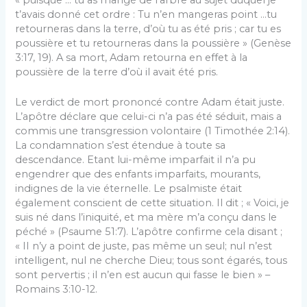
t’avais donné cet ordre : Tu n’en mangeras point …tu
retourneras dans la terre, d’où tu as été pris ; car tu es
poussière et tu retourneras dans la poussière » (Genèse
3:17, 19). A sa mort, Adam retourna en effet à la
poussière de la terre d’où il avait été pris.
Le verdict de mort prononcé contre Adam était juste.
L’apôtre déclare que celui-ci n’a pas été séduit, mais a
commis une transgression volontaire (1 Timothée 2:14).
La condamnation s’est étendue à toute sa
descendance. Etant lui-même imparfait il n’a pu
engendrer que des enfants imparfaits, mourants,
indignes de la vie éternelle. Le psalmiste était
également conscient de cette situation. Il dit ; « Voici, je
suis né dans l’iniquité, et ma mère m’a conçu dans le
péché » (Psaume 51:7). L’apôtre confirme cela disant ;
« II n’y a point de juste, pas même un seul; nul n’est
intelligent, nul ne cherche Dieu; tous sont égarés, tous
sont pervertis ; il n’en est aucun qui fasse le bien » –
Romains 3:10-12.