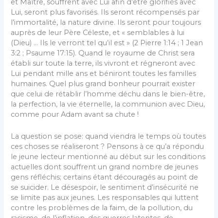
et Maître, souffrent avec Lui afin d’être glorifiés avec
Lui, seront plus favorisés. Ils seront récompensés par
l’immortalité, la nature divine. Ils seront pour toujours
auprès de leur Père Céleste, et « semblables à lui
(Dieu) … Ils le verront tel qu’il est » (2 Pierre 1:14 ; 1 Jean
3:2 ; Psaume 17:15). Quand le royaume de Christ sera
établi sur toute la terre, ils vivront et régneront avec
Lui pendant mille ans et béniront toutes les familles
humaines. Quel plus grand bonheur pourrait exister
que celui de rétablir l’homme déchu dans le bien-être,
la perfection, la vie éternelle, la communion avec Dieu,
comme pour Adam avant sa chute !
La question se pose: quand viendra le temps où toutes
ces choses se réaliseront ? Pensons à ce qu’a répondu
le jeune lecteur mentionné au début sur les conditions
actuelles dont souffrent un grand nombre de jeunes
gens réfléchis; certains étant découragés au point de
se suicider. Le désespoir, le sentiment d’insécurité ne
se limite pas aux jeunes. Les responsables qui luttent
contre les problèmes de la faim, de la pollution, du
racisme, de l’inflation, des guerres latentes, de