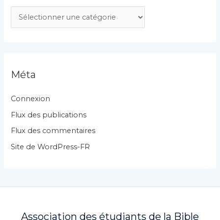
C
a
t
é
g
Méta
o
r
Connexion
i
Flux des publications
e
Flux des commentaires
s
Site de WordPress-FR
Association des étudiants de la Bible