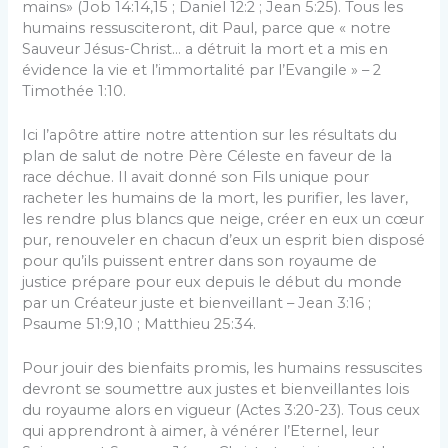
mains» (Job 14:14,15 ; Daniel 12:2 ; Jean 5:25). Tous les
humains ressusciteront, dit Paul, parce que « notre
Sauveur Jésus-Christ… a détruit la mort et a mis en
évidence la vie et l’immortalité par l’Evangile » – 2
Timothée 1:10.
Ici l’apôtre attire notre attention sur les résultats du
plan de salut de notre Père Céleste en faveur de la
race déchue. Il avait donné son Fils unique pour
racheter les humains de la mort, les purifier, les laver,
les rendre plus blancs que neige, créer en eux un cœur
pur, renouveler en chacun d’eux un esprit bien disposé
pour qu’ils puissent entrer dans son royaume de
justice prépare pour eux depuis le début du monde
par un Créateur juste et bienveillant – Jean 3:16 ;
Psaume 51:9,10 ; Matthieu 25:34.
Pour jouir des bienfaits promis, les humains ressuscites
devront se soumettre aux justes et bienveillantes lois
du royaume alors en vigueur (Actes 3:20-23). Tous ceux
qui apprendront à aimer, à vénérer l’Eternel, leur