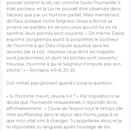
pouvait obtenir la vie, car, comme toute l’humanité, il
était pécheur, et la Loi ne pouvait être observée dans
l’absolu que par un homme parfait. Mais maintenant,
dit Paul, puisque notre Seigneur Jésus a donné sa
propre vie parfaite en rançon, ceux qui ont foi en ce
sacrifice, leurs péchés sont couverts. « De même David
exprime (longtemps avant la prophétie) le bonheur
de l’homme à qui Dieu impute la justice sans les
œuvres (de la Loi) : Heureux ceux dont les iniquités
sont pardonnées, et dont les péchés sont couverts !
Heureux l’homme à qui le Seigneur n’impute pas son
péché ! » – Romains 4:6-8, 20-25.
Job n’était pas ignorant quand il posa la question :
« Si l’homme meurt, revivra-t-il ? » Par inspiration il se
douta que l’humanité ressusciterait, il répondit donc
affirmativement : « J’aurai de l’espoir tout le temps (de
mes souffrances) dans le séjour des morts, jusqu’à ce
que mon état vînt à changer. Tu appellerais alors, et je
te répondrais, tu languirais après l’ouvrage de tes