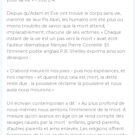
Depuis qu’Adam et Eve ont trouvé le corps sans vie,
inanimé de leur fils Abel, les humains ont été plus ou
moins troublés de savoir que la mort attend,
implacablement, chacune de ses victimes. « Chaque
instant de la vie est un pas vers la mort » avait écrit
l’auteur dramatique français Pierre Corneille. Et
l’éminent poète anglais P.B. Shelley exprima ainsi son
désespoir :
« D’abord meurent nos joies – puis nos espérances, et
nos craintes – et quand tout cela est mort, la dette
reste due ; la poussière réclame la poussière et nous
aussi nous mourons ».
Un écrivain contemporain a dit : « Au plus profond de
nous-mêmes nous sentons l’imminence de la mort. A
mesure qu’on avance en âge on se rend compte des
ravages causés par la mort : enfants, grand-parents,
d’autres parents et amis enlevés. Les religions offrent
l’espérance de la vie après la mort à ceux qui peuvent y