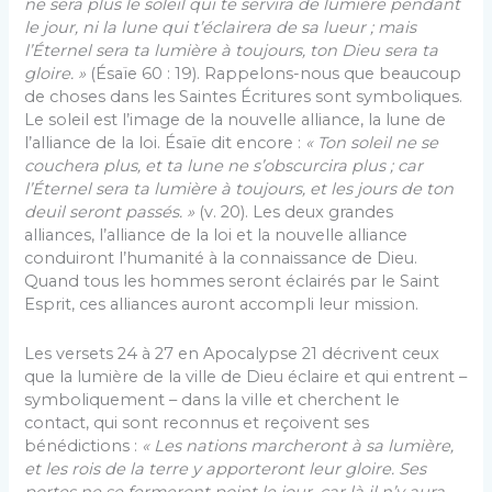
ne sera plus le soleil qui te servira de lumière pendant
le jour, ni la lune qui t’éclairera de sa lueur ; mais
l’Éternel sera ta lumière à toujours, ton Dieu sera ta
gloire. »
(Ésaïe 60 : 19). Rappelons-nous que beaucoup
de choses dans les Saintes Écritures sont symboliques.
Le soleil est l’image de la nouvelle alliance, la lune de
l’alliance de la loi. Ésaïe dit encore :
« T
on soleil ne se
couchera plus, et ta lune ne s’obscurcira plus ; car
l’Éternel sera ta lumière à toujours, et les jours de ton
deuil seront passés. »
(v. 20). Les deux grandes
alliances, l’alliance de la loi et la nouvelle alliance
conduiront l’humanité à la connaissance de Dieu.
Quand tous les hommes seront éclairés par le Saint
Esprit, ces alliances auront accompli leur mission.
Les versets 24 à 27 en Apocalypse 21 décrivent ceux
que la lumière de la ville de Dieu éclaire et qui entrent –
symboliquement – dans la ville et cherchent le
contact, qui sont reconnus et reçoivent ses
bénédictions :
« L
es nations marcheront à sa lumière,
et les rois de la terre y apporteront leur gloire. Ses
portes ne se fermeront point le jour, car là il n’y aura