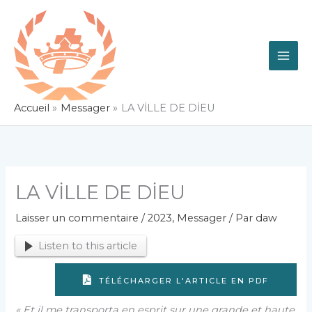
Aller
au
contenu
Accueil
Messager
LA VİLLE DE DİEU
LA VİLLE DE DİEU
Laisser un commentaire
/
2023
,
Messager
/ Par
daw
Listen to this article
TÉLÉCHARGER L'ARTICLE EN PDF
« Et il me transporta en esprit sur une grande et haute