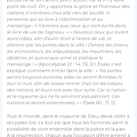
point de nuit. On y apportera la gloire et l’honneur des
nations. Il n’entrera chez elle rien de souillé, ni
personne qui se livre à l’abomination et au
mensonge ; il n’entrera que ceux qui sont écrits dans
le livre de vie de l’agneau. »
« Heureux
ceux qui lavent
leurs robes, afin d’avoir droit à l’arbre de vie, et
d’entrer par les portes dans la ville ! Dehors les chiens,
les enchanteurs, les impudiques, les meurtriers, les
idolâtres, et quiconque aime et pratique le
mensonge ! »
(Apocalypse 22 : 14, 15). En Ésaïe, il est
expliqué comment entrer dans la ville :
« T
es portes
seront toujours ouvertes, elles ne seront fermées ni
jour ni nuit, afin de laisser entrer chez toi les trésors
des nations, et leurs rois avec leur suite. Car la nation
et le royaume qui ne te serviront pas périront. Ces
nations-là seront exterminées. »
– Ésaïe 60 : 11, 12.
Tout le monde, dans le royaume de Dieu, devra obéir à
ses justes lois. Le but est que tous les hommes aient la
possibilité de vivre ensemble dans la justice et la paix.
À la résurrection, chacun aura l’occasion d’être amené à