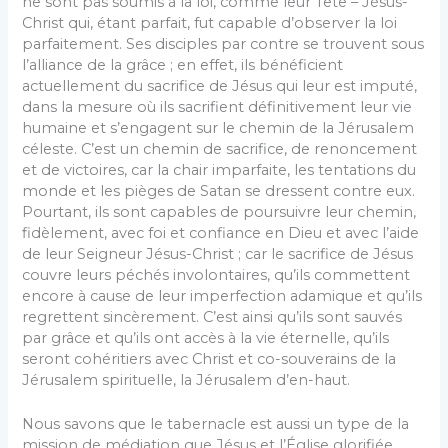
ne sont pas soumis à la loi, comme leur Tête – Jésus-
Christ qui, étant parfait, fut capable d’observer la loi
parfaitement. Ses disciples par contre se trouvent sous
l’alliance de la grâce ; en effet, ils bénéficient
actuellement du sacrifice de Jésus qui leur est imputé,
dans la mesure où ils sacrifient définitivement leur vie
humaine et s’engagent sur le chemin de la Jérusalem
céleste. C’est un chemin de sacrifice, de renoncement
et de victoires, car la chair imparfaite, les tentations du
monde et les pièges de Satan se dressent contre eux.
Pourtant, ils sont capables de poursuivre leur chemin,
fidèlement, avec foi et confiance en Dieu et avec l’aide
de leur Seigneur Jésus-Christ ; car le sacrifice de Jésus
couvre leurs péchés involontaires, qu’ils commettent
encore à cause de leur imperfection adamique et qu’ils
regrettent sincèrement. C’est ainsi qu’ils sont sauvés
par grâce et qu’ils ont accès à la vie éternelle, qu’ils
seront cohéritiers avec Christ et co-souverains de la
Jérusalem spirituelle, la Jérusalem d’en-haut.
Nous savons que le tabernacle est aussi un type de la
mission de médiation que Jésus et l’Église glorifiée