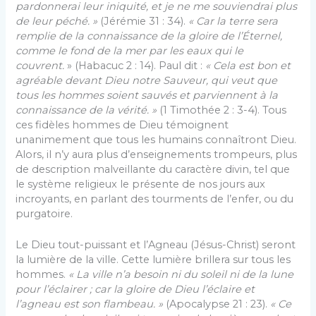
pardonnerai leur iniquité, et je ne me souviendrai plus
de leur péché. »
(Jérémie 31 : 34).
« C
ar la terre sera
remplie de la connaissance de la gloire de l’Éternel,
comme le fond de la mer par les eaux qui le
couvrent.
» (Habacuc 2 : 14). Paul dit :
« Cela
est bon et
agréable devant Dieu notre Sauveur, qui veut que
tous les hommes soient sauvés et parviennent à la
connaissance de la vérité. »
(1 Timothée 2 : 3-4). Tous
ces fidèles hommes de Dieu témoignent
unanimement que tous les humains connaîtront Dieu.
Alors, il n’y aura plus d’enseignements trompeurs, plus
de description malveillante du caractère divin, tel que
le système religieux le présente de nos jours aux
incroyants, en parlant des tourments de l’enfer, ou du
purgatoire.
Le Dieu tout-puissant et l’Agneau (Jésus-Christ) seront
la lumière de la ville. Cette lumière brillera sur tous les
hommes.
« L
a ville n’a besoin ni du soleil ni de la lune
pour l’éclairer ; car la gloire de Dieu l’éclaire et
l’agneau est son flambeau. »
(Apocalypse 21 : 23).
« Ce