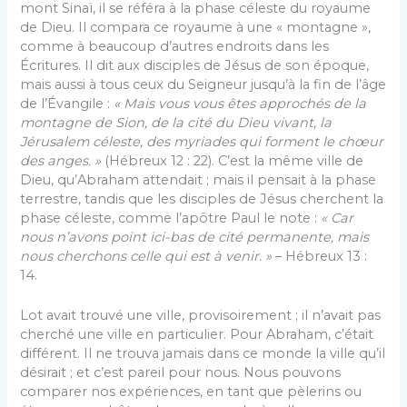
mont Sinaï, il se référa à la phase céleste du royaume
de Dieu. Il compara ce royaume à une « montagne »,
comme à beaucoup d’autres endroits dans les
Écritures. Il dit aux disciples de Jésus de son époque,
mais aussi à tous ceux du Seigneur jusqu’à la fin de l’âge
de l’Évangile :
« M
ais vous vous êtes approchés de la
montagne de Sion, de la cité du Dieu vivant, la
Jérusalem céleste, des myriades qui forment le chœur
des anges. »
(Hébreux 12 : 22). C’est la même ville de
Dieu, qu’Abraham attendait ; mais il pensait à la phase
terrestre, tandis que les disciples de Jésus cherchent la
phase céleste, comme l’apôtre Paul le note :
« Ca
r
nous n’avons point ici-bas de cité permanente, mais
nous cherchons celle qui est à venir. »
– Hébreux 13 :
14.
Lot avait trouvé une ville, provisoirement ; il n’avait pas
cherché une ville en particulier. Pour Abraham, c’était
différent. Il ne trouva jamais dans ce monde la ville qu’il
désirait ; et c’est pareil pour nous. Nous pouvons
comparer nos expériences, en tant que pèlerins ou