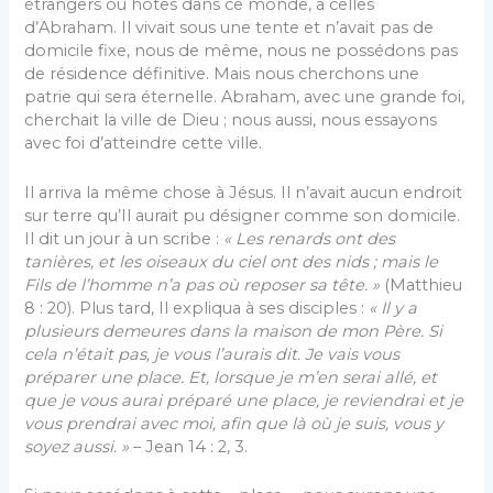
étrangers ou hôtes dans ce monde, à celles
d’Abraham. Il vivait sous une tente et n’avait pas de
domicile fixe, nous de même, nous ne possédons pas
de résidence définitive. Mais nous cherchons une
patrie qui sera éternelle. Abraham, avec une grande foi,
cherchait la ville de Dieu ; nous aussi, nous essayons
avec foi d’atteindre cette ville.
Il arriva la même chose à Jésus. Il n’avait aucun endroit
sur terre qu’Il aurait pu désigner comme son domicile.
Il dit un jour à un scribe :
« L
es renards ont des
tanières, et les oiseaux du ciel ont des nids ; mais le
Fils de l’homme n’a pas où reposer sa tête. »
(Matthieu
8 : 20). Plus tard, Il expliqua à ses disciples :
« Il
y a
plusieurs demeures dans la maison de mon Père. Si
cela n’était pas, je vous l’aurais dit. Je vais vous
préparer une place. Et, lorsque je m’en serai allé, et
que je vous aurai préparé une place, je reviendrai et je
vous prendrai avec moi, afin que là où je suis, vous y
soyez aussi. »
– Jean 14 : 2, 3.