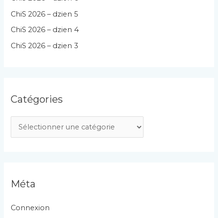
ChiS 2026 – dzien 5
ChiS 2026 – dzien 4
ChiS 2026 – dzien 3
Catégories
C
a
t
é
g
Méta
o
r
Connexion