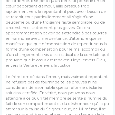
désordonné. Il se peut qu’un frère, s’il possède un tel
cœur débordant d’amour, aille presque trop
rapidement vers le repentant ; il peut avoir besoin de
se retenir, tout particulièrement s’il s’agit d’une
deuxième ou d’une troisième faute semblable, ou de
circonstances autrement plus graves. Ce sera
apparemment son devoir de s’attendre à des œuvres
en harmonie avec la repentance, d’attendre que se
manifeste quelque démonstration de repentir, sous la
forme d’une compensation pour le mal accompli ou
d’un changement si visible, si radical de la conduite qu’il
prouvera que le cœur est redevenu loyal envers Dieu,
envers la Vérité et envers la Justice.
Le frère tombé dans l’erreur, mais vraiment repentant,
ne refusera pas de fournir de telles preuves ni ne
considèrera déraisonnable que sa réforme déclarée
soit ainsi certifiée. En vérité, nous pouvons nous
attendre à ce qu’un tel membre se sente si humilié du
fait de son comportement et du déshonneur qu’il a pu
attirer sur la cause du Seigneur que, de lui-même, il se
sentira disposé à rester absent, pour un temps, de la