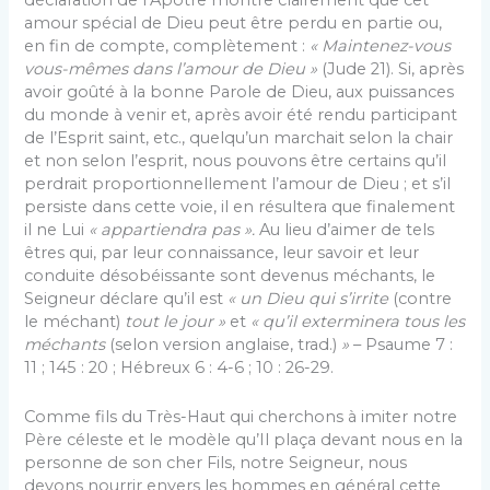
déclaration de l’Apôtre montre clairement que cet
amour spécial de Dieu peut être perdu en partie ou,
en fin de compte, complètement :
« Maintenez-vous
vous-mêmes dans l’amour de Dieu »
(Jude 21). Si, après
avoir goûté à la bonne Parole de Dieu, aux puissances
du monde à venir et, après avoir été rendu participant
de l’Esprit saint, etc., quelqu’un marchait selon la chair
et non selon l’esprit, nous pouvons être certains qu’il
perdrait proportionnellement l’amour de Dieu ; et s’il
persiste dans cette voie, il en résultera que finalement
il ne Lui
« appartiendra pas ».
Au lieu d’aimer de tels
êtres qui, par leur connaissance, leur savoir et leur
conduite désobéissante sont devenus méchants, le
Seigneur déclare qu’il est
« un Dieu qui s’irrite
(contre
le méchant)
tout le jour »
et
« qu’il exterminera tous les
méchants
(selon version anglaise, trad.)
»
– Psaume 7 :
11 ; 145 : 20 ; Hébreux 6 : 4-6 ; 10 : 26-29.
Comme fils du Très-Haut qui cherchons à imiter notre
Père céleste et le modèle qu’Il plaça devant nous en la
personne de son cher Fils, notre Seigneur, nous
devons nourrir envers les hommes en général cette