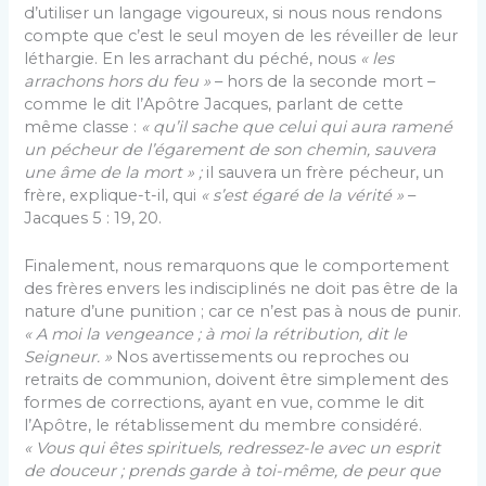
d’utiliser un langage vigoureux, si nous nous rendons
compte que c’est le seul moyen de les réveiller de leur
léthargie. En les arrachant du péché, nous
« les
arrachons hors du feu »
– hors de la seconde mort –
comme le dit l’Apôtre Jacques, parlant de cette
même classe :
« qu’il sache que celui qui aura ramené
un pécheur de l’égarement de son chemin, sauvera
une âme de la mort » ;
il sauvera un frère pécheur, un
frère, explique-t-il, qui
« s’est égaré de la vérité »
–
Jacques 5 : 19, 20.
Finalement, nous remarquons que le comportement
des frères envers les indisciplinés ne doit pas être de la
nature d’une punition ; car ce n’est pas à nous de punir.
« A moi la vengeance ; à moi la rétribution, dit le
Seigneur. »
Nos avertissements ou reproches ou
retraits de communion, doivent être simplement des
formes de corrections, ayant en vue, comme le dit
l’Apôtre, le rétablissement du membre considéré.
« Vous qui êtes spirituels, redressez-le avec un esprit
de douceur ; prends garde à toi-même, de peur que