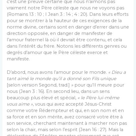
c’est une preuve certaine que nous n’aimons pas
vraiment notre Père céleste que nous ne voyons pas
(Romains 13 : 10 ; I Jean 3 : 14 ; 4 : 20). Dans leurs efforts
pour se montrer à la hauteur de ces exigences de la
norme divine, certains sont en danger d’errer dans une
direction opposée, en danger de manifester de
l’amour fraternel là où il devrait être contenu, et cela
dans l’intérêt du frère. Notons les différents genres ou
degrés d’amour que le Père céleste exerce et
manifeste.
D’abord, nous avons l’amour pour le monde.
« Dieu a
tant aimé le monde qu’il a donné son Fils unique
[selon version Segond, trad.]
»
pour qu’Il meure pour
nous (Jean 3 : 16). En second lieu, dans un sens
beaucoup plus élevé et spécial,
« le Père lui-même
vous aime »
, vous qui avez accepté Jésus-Christ
comme votre Rédempteur et qui, en son nom et en
sa force et en son mérite, avez consacré votre être à
son service, cherchant maintenant à marcher non pas
selon la chair, mais selon l’esprit (Jean 16 : 27). Mais la