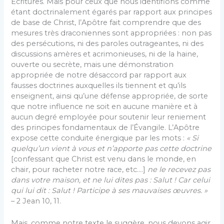
Écritures. Mais pour ceux que nous identifions comme
étant doctrinalement égarés par rapport aux principes
de base de Christ, l’Apôtre fait comprendre que des
mesures très draconiennes sont appropriées : non pas
des persécutions, ni des paroles outrageantes, ni des
discussions amères et acrimonieuses, ni de la haine,
ouverte ou secrète, mais une démonstration
appropriée de notre désaccord par rapport aux
fausses doctrines auxquelles ils tiennent et qu’ils
enseignent, ainsi qu’une défense appropriée, de sorte
que notre influence ne soit en aucune manière et à
aucun degré employée pour soutenir leur reniement
des principes fondamentaux de l’Évangile. L’Apôtre
expose cette conduite énergique par les mots :
« Si
quelqu’un vient à vous et n’apporte pas cette doctrine
[confessant que Christ est venu dans le monde, en
chair, pour racheter notre race, etc.…]
ne le recevez pas
dans votre maison, et ne lui dites pas : Salut ! Car celui
qui lui dit : Salut ! Participe à ses mauvaises œuvres. »
– 2 Jean 10, 11.
Mais, comme notre texte le suggère, nous devons agir