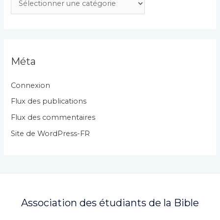
a
t
é
g
Méta
o
r
Connexion
i
Flux des publications
e
Flux des commentaires
s
Site de WordPress-FR
Association des étudiants de la Bible