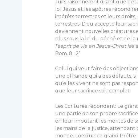
Juifs raisonnèrent disant que c’é
loi; Jésus et les apô­tres répondire
intérêts terrestres et leurs droits
terrestres: Dieu accepte leur sacri
deviennent nouvelles créa­tures e
plus sous la loi du péché et de la
l’esprit de vie en Jésus-Christ les 
Rom. 8 : 2’
Celui qui veut faire des object
une offrande qui a des défauts, s
qu’elles vivent ne sont pas respon
que leur sacrifice soit complet.
Les Ecritures répondent: Le gran
une partie de son propre sacrific
en leur impu­tant les mérites de s
les mains de la justice, attendan
monde. Lorsque ce grand Prêtre 