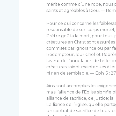
mérite comme d’une robe, nous po
saints et agréables à Dieu. — Rom. 
Pour ce qui concerne les faiblesses
responsable de son corps mortel, 
Prêtre goûta la mort, pour tous, 
créa­tures en Christ sont assurée
commises par ignorance ou par f
Rédempteur, leur Chef et Représe
faveur de l’annulation de telles i
créatures soient maintenues à leur 
ni rien de semblable. — Eph. 5 : 27
Ainsi sont accomplies les exigences
mais l’alliance de l’Eglise signifie 
alliance de sacri­fice, de justice; la
L’alliance de l’Eglise, qu’elle pa
un contrat de sacrifice de tous le