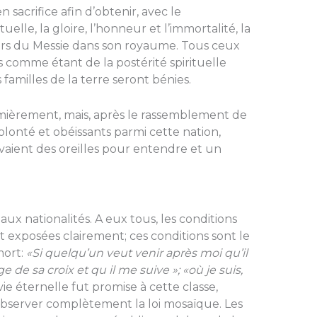
 sacrifice afin d’obtenir, avec le
elle, la gloire, l’honneur et l’immortalité, la
tiers du Messie dans son royaume. Tous ceux
és comme étant de la postérité spirituelle
familles de la terre seront bénies.
remièrement, mais, après le rassemblement de
­lonté et obéissants parmi cette nation,
avaient des oreilles pour entendre et un
ux nationalités. A eux tous, les conditions
t ex­posées clairement; ces conditions sont le
mort:
«Si quelqu’un veut venir après moi qu’il
 de sa croix et qu il me suive »; «où je suis,
vie éternelle fut promise à cette classe,
observer complètement la loi mosaïque. Les