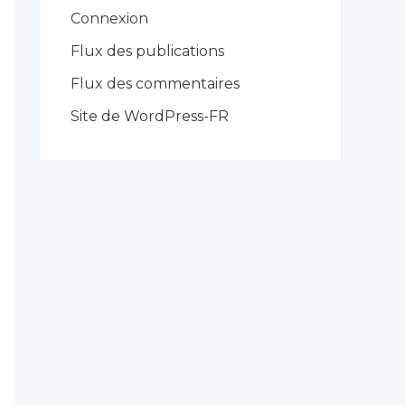
r
Connexion
i
Flux des publications
e
Flux des commentaires
s
Site de WordPress-FR