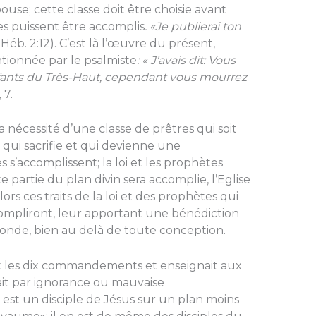
pouse; cette classe doit être choisie avant
ies puissent être accomplis
. «Je publierai ton
; Héb. 2:12). C’est là l’œuvre du présent,
tionnée par le psalmiste
: « J’avais dit: Vous
nfants du Très-Haut, cependant vous mourrez
 7.
a nécessité d’une classe de prêtres qui soit
 qui sacrifie et qui devienne une
es s’accomplissent; la loi et les prophètes
e partie du plan divin sera accom­plie, l’Eglise
lors ces traits de la loi et des prophètes qui
ccompliront, leur apportant une bénédiction
onde, bien au delà de toute conception.
ait les dix commande­ments et enseignait aux
ait par ignorance ou mauvaise
l est un disciple de Jésus sur un plan moins