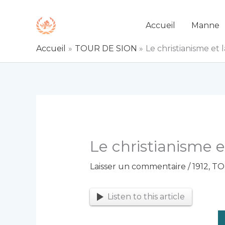
Aller
au
Accueil
Manne
contenu
Accueil
TOUR DE SION
Le christianisme et la
Le christianisme et
Laisser un commentaire
/
1912
,
TO
Listen to this article