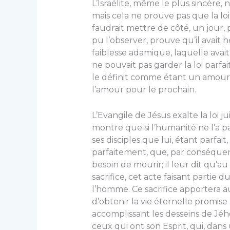
L’Israélite, même le plus sincère, 
mais cela ne prouve pas que la loi 
faudrait mettre de côté, un jour, p
pu l’observer, prouve qu’il avait 
faiblesse adamique, laquelle avait 
ne pouvait pas gar­der la loi parfait
le définit comme étant un amour d
l’amour pour le prochain.
L’Evangile de Jésus exalte la loi ju
montre que si l’humanité ne l’a pa
ses disciples que lui, étant parfait
parfaitement, que, par conséquent, 
besoin de mourir; il leur dit qu’au 
sacrifice, cet acte faisant partie
l’homme. Ce sacrifice apportera a
d’obtenir la vie éternelle promise
accomplissant les desseins de Jé
ceux qui ont son Esprit, qui, dans