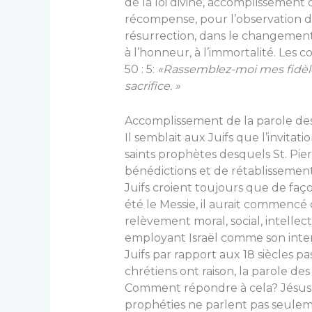
de la loi di­vine, accomplissement q
récompense, pour l’observation de
résurrection, dans le changement d
à l’honneur, à l’immortalité. Les co
50 : 5:
«Rassemblez-moi mes fidèles,
sacrifice. »
Accomplissement de la parole de
Il semblait aux Juifs que l’invitat
saints prophètes desquels St. Pier
bénédictions et de ré­tablissement
Juifs croient toujours que de façon
été le Messie, il aurait commencé
relèvement moral, social, intelle
employant Israël comme son inter
Juifs par rapport aux 18 siècles pa
chrétiens ont raison, la parole de
Comment répondre à cela? Jésus d
prophéties ne parlent pas seulemen