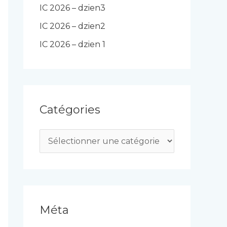
IC 2026 – dzien3
IC 2026 – dzien2
IC 2026 – dzien 1
Catégories
C
a
t
é
g
Méta
o