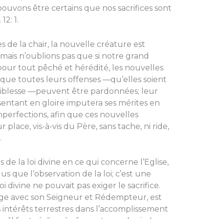
uvons être certains que nos sacrifices sont
12: 1.
 de la chair, la nou­velle créature est
mais n’oublions pas que si notre grand
pour tout pêché et hérédité, les nouvelles
s que toutes leurs offenses —qu’elles soient
aiblesse —peuvent être pardonnées; leur
ntant en gloire imputera ses mérites en
mperfections, afin que ces nouvelles
place, vis-à-vis du Père, sans tache, ni ride,
.
 de la loi divine en ce qui concerne l’Eglise,
plus que l’observation de la loi; c’est une
 loi divine ne pouvait pas exiger le sacri­fice.
rtage avec son Sei­gneur et Rédempteur, est
s intérêts terrestres dans l’accomplissement