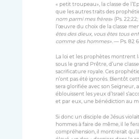
« petit troupeau», la classe de l’E
que les autres traits des pro­phét
nom parmi mes frères
» (Ps. 22:22
l’œuvre du choix de la classe men
êtes des dieux, vous êtes tous e
comme des hommes».
— Ps. 82 6,
La loi et les prophètes montrent l
sous le grand Prêtre, d’une classe
sacrificature royale. Ces pro­phéti
n’ont pas été ignorés. Bientôt cett
sera glorifiée avec son Seigneur, a
éblouissent les yeux d’Israël s’a
et par eux, une bénédiction au m
Si donc un disciple de Jésus viol
hommes à faire de même, il le fer
compréhension, il mon­trerait qu’i