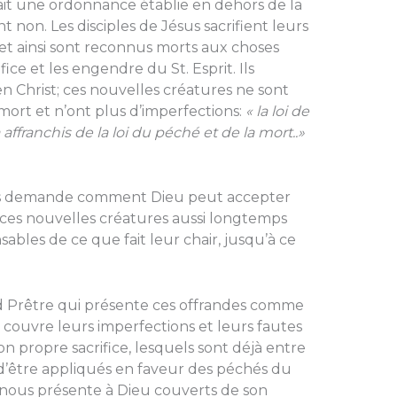
tait une ordonnance établie en dehors de la
nt non. Les disciples de Jésus sacrifient leurs
, et ainsi sont reconnus morts aux choses
fice et les engendre du St. Esprit. Ils
n Christ; ces nouvelles créatures ne sont
 mort et n’ont plus d’imperfections:
« la loi de
a affranchis de la loi du péché et de la mort..»
ions demande comment Dieu peut accepter
i ces nouvelles créatures aussi longtemps
sables de ce que fait leur chair, jusqu’à ce
d Prêtre qui présente ces offrandes comme
e couvre leurs imperfections et leurs fautes
on propre sacrifice, lesquels sont déjà entre
t d’être appliqués en faveur des péchés du
nous présente à Dieu couverts de son