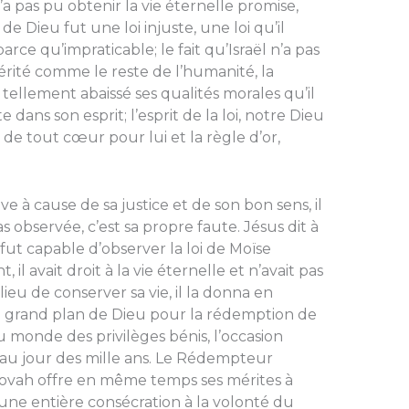
n’a pas pu obtenir la vie éternelle promise,
de Dieu fut une loi injuste, une loi qu’il
arce qu’impraticable; le fait qu’Israël n’a pas
hérité comme le reste de l’humanité, la
telle­ment abaissé ses qualités morales qu’il
e dans son esprit; l’esprit de la loi, notre Dieu
e tout cœur pour lui et la règle d’or,
ive à cause de sa justice et de son bon sens, il
s observée, c’est sa propre faute. Jésus dit à
, fut capable d’observer la loi de Moïse
il avait droit à la vie éternelle et n’avait pas
lieu de conserver sa vie, il la donna en
 du grand plan de Dieu pour la rédemption de
u monde des privilèges bénis, l’occasion
 au jour des mille ans. Le Rédemp­teur
hovah offre en même temps ses mérites à
 une entière consécration à la volonté du