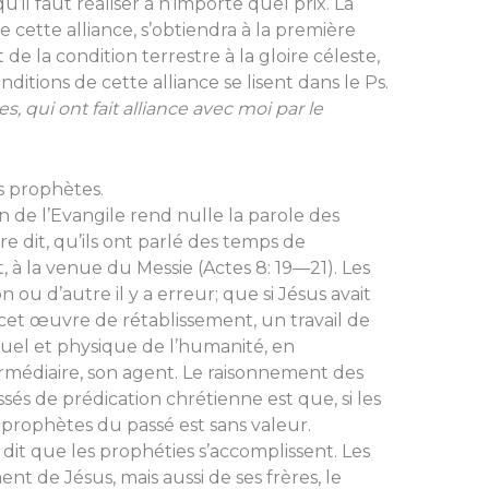
u’il faut réaliser à n’importe quel prix. La
 cette alliance, s’obtiendra à la première
e la condition terrestre à la gloire céleste,
nditions de cette alliance se lisent dans le Ps.
 qui ont fait alliance avec moi par le
s prophètes.
ion de l’Evangile rend nulle la parole des
re dit, qu’ils ont parlé des temps de
, à la venue du Messie (Actes 8: 19—21). Les
 ou d’autre il y a erreur; que si Jésus avait
 cet œuvre de rétablissement, un travail de
ctuel et physique de l’humanité, en
médiaire, son agent. Le raisonne­ment des
ssés de prédi­cation chrétienne est que, si les
s prophètes du passé est sans valeur.
it que les prophéties s’accomplissent. Les
t de Jésus, mais aussi de ses frères, le