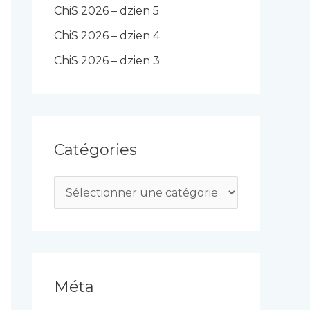
ChiS 2026 – dzien 5
ChiS 2026 – dzien 4
ChiS 2026 – dzien 3
Catégories
C
a
t
é
g
Méta
o