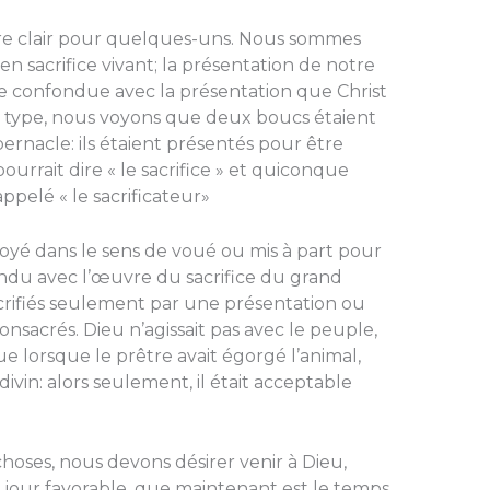
tre clair pour quelques-uns. Nous sommes
n sacrifice vivant; la présentation de notre
e confon­due avec la présentation que Christ
u type, nous voyons que deux boucs étaient
er­nacle: ils étaient présentés pour être
pourrait dire « le sacrifice » et quiconque
­pelé « le sacrificateur»
ployé dans le sens de voué ou mis à part pour
fondu avec l’œuvre du sacrifice du grand
acrifiés seulement par une présentation ou
consacrés. Dieu n’agissait pas avec le peuple,
ue lorsque le prêtre avait égorgé l’animal,
 divin: alors seulement, il était acceptable
oses, nous devons désirer venir à Dieu,
 jour favorable, que maintenant est le temps