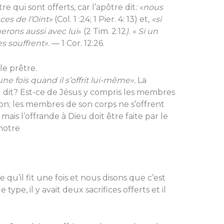
e qui sont offerts, car l’apôtre dit
: «nous
es de l’Oint»
(Col. 1 :24; 1 Pier. 4: 13) et,
«si
erons aussi avec lui
» (2 Tim. 2:12
). « Si un
s souffrent».
— 1 Cor. 12:26.
le prêtre.
it une fois quand il s’offrit lui-même».
La
il dit? Est-ce de Jésus y compris les membres
n; les membres de son corps ne s’offrent
ais l’offrande à Dieu doit être faite par le
 notre
e qu’il fit une fois et nous disons que c’est
ype, il y avait deux sacrifices offerts et il