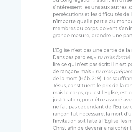
ou congrégation, ils sont en un s
s’intéressent les uns aux autres, 
persécutions et les difficultés de
n’importe quelle partie du monde
membres du corps, doivent s’en i
grande mesure, prendre une part 
L’Eglise n’est pas une partie de la
Dans ces paroles, «
tu m’as formé 
lire ce qui n’est pas écrit: Il n’e
de rançon» mais
« tu m’as prépar
de la mort (Héb. 2: 9). Les souffr
Jésus, constituent le prix de la 
mais le corps, qui est l’Eglise, es
justification, pour être associé av
ne fait pas cependant de l’Eglise 
rançon fut nécessaire, la mort d’
l’in­vitation soit faite à l’Eglise,
Christ afin de devenir ainsi cohé