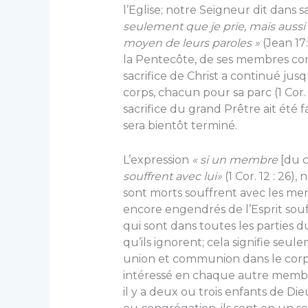
l’Eglise; notre Seigneur dit dans s
seulement que je prie, mais aussi 
moyen de leurs paroles »
(Jean 17:
la Pentecôte, de ses membres co
sacrifice de Christ a continué ju
corps, chacun pour sa parc (1 Cor. 1
sacrifice du grand Prêtre ait été f
sera bientôt terminé.
L’expression
« si un membre
[du c
souffrent avec lui»
(1 Cor. 12 : 26)
sont morts souffrent avec les mem
encore engendrés de l’Esprit souf
qui sont dans toutes les parties
qu’ils ignorent; cela signifie seul
union et communion dans le corp
intéressé en chaque autre membre; 
il y a deux ou trois enfants de 