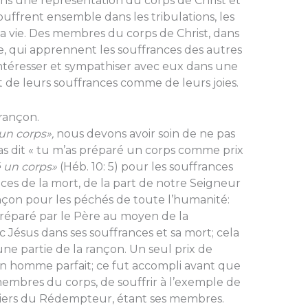
ens une représenta­tion du corps de Christ et
souffrent ensemble dans les tribulations, les
 la vie. Des membres du corps de Christ, dans
, qui apprennent les souffrances des autres
ntéresser et sympathiser avec eux dans une
de leurs souffrances comme de leurs joies.
 rançon.
un corps»,
nous devons avoir soin de ne pas
st pas dit « tu m’as préparé un corps comme prix
é un corps»
(Héb. 10: 5) pour les souffrances
ances de la mort, de la part de notre Seigneur
rançon pour les péchés de toute l’humanité:
t préparé par le Père au moyen de la
ec Jésus dans ses souffrances et sa mort; cela
une partie de la rançon. Un seul prix de
un homme parfait; ce fut accompli avant que
 les membres du corps, de souffrir à l’exemple de
ritiers du Rédempteur, étant ses mem­bres.