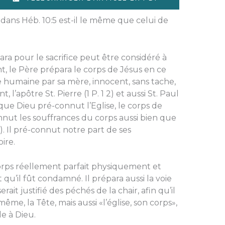
dans Héb. 10:5 est-il le même que celui de
a pour le sacri­fice peut être considéré à
, le Père prépara le corps de Jésus en ce
lle humaine par sa mère, innocent, sans tache,
l’apôtre St. Pierre (1 P. 1 2) et aussi St. Paul
 que Dieu pré-connut l’Eglise, le corps de
nnut les souffrances du corps aussi bien que
). Il pré-connut notre part de ses
ire.
orps réellement parfait physiquement et
qu’il fût condamné. Il prépara aussi la voie
rait justifié des péchés de la chair, afin qu’il
même, la Tête, mais aussi «l’église, son corps»,
le à Dieu.