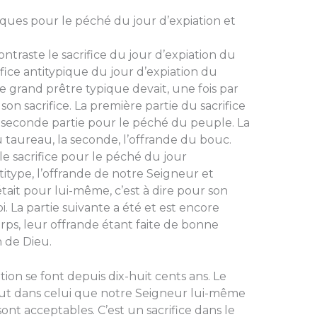
piques pour le péché du jour d’expiation et
ontraste le sacrifice du jour d’expiation du
fice antitypique du jour d’expia­tion du
e grand prêtre typique devait, une fois par
on sacrifice. La première partie du sacrifice
 se­conde partie pour le péché du peuple. La
u taureau, la seconde, l’of­frande du bouc.
le sacrifice pour le péché du jour
antitype, l’offrande de notre Seigneur et
’était pour lui-même, c’est à dire pour son
oi. La partie suivante a été et est encore
ps, leur offrande étant faite de bonne
n de Dieu.
tion se font de­puis dix-huit cents ans. Le
e fut dans celui que notre Seigneur lui-même
sont accep­tables. C’est un sacrifice dans le