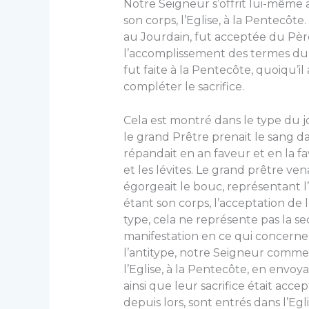
Notre Seigneur s’offrit lui-même 
son corps, l’Eglise, à la Pentecô
au Jourdain, fut acceptée du Père;
l’accomplissement des termes du s
fut faite à la Pentecôte, quoiqu’il 
compléter le sacri­fice.
Cela est montré dans le type du jou
le grand Prêtre prenait le sang dan
répandait en an faveur et en la fa
et les lévites. Le grand prêtre ven
égorgeait le bouc, représen­tant 
étant son corps, l’acceptation de 
type, cela ne représente pas la s
ma­nifestation en ce qui concerne l
l’antitype, notre Seigneur comme
l’Eglise, à la Pentecôte, en envoy
ainsi que leur sacrifice était acc
depuis lors, sont entrés dans l’Eg