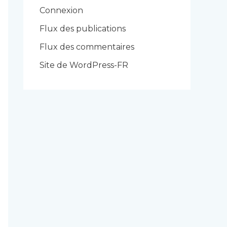
r
Connexion
i
Flux des publications
e
Flux des commentaires
s
Site de WordPress-FR