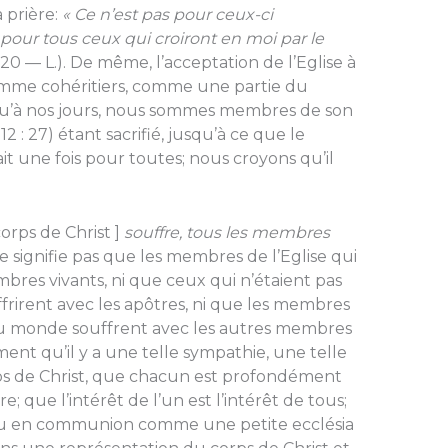
a prière:
« Ce n’est pas pour ceux-ci
pour tous ceux qui croiront en moi par le
20 — L.). De même, l’acceptation de l’Eglise à
mme co­héritiers, comme une partie du
squ’à nos jours, nous sommes mem­bres de son
2 : 27) étant sacrifié, jusqu’à ce que le
ait une fois pour toutes; nous croyons qu’il
orps de Christ ]
souffre, tous les membres
, ne signifie pas que les membres de l’Eglise qui
bres vivants, ni que ceux qui n’étaient pas
frirent avec les apôtres, ni que les mem­bres
 du monde souffrent avec les autres membres
ement qu’il y a une telle sympa­thie, une telle
s de Christ, que chacun est profondément
que l’intérêt de l’un est l’intérêt de tous;
Dieu en communion comme une petite ecclésia