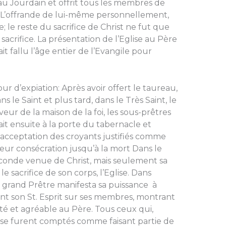
au Jourdain et offrit tous les membres de
te. L’offrande de lui-même personnellement,
 le reste du sacri­fice de Christ ne fut que
acrifice. La présentation de l’Eglise au Père
ait fallu l’âge entier de l’Evangile pour
r d’expia­tion: Après avoir offert le taureau,
s le Saint et plus tard, dans le Très Saint, le
veur de la maison de la foi, les sous-prêtres
ait ensuite à la porte du tabernacle et
l’acceptation des croyants justifiés comme
leur consécration jus­qu’à la mort Dans le
econde venue de Christ, mais seulement sa
e sacrifice de son corps, l’Eglise. Dans
 grand Prêtre manifesta sa puissance à
ant son St. Esprit sur ses membres, montrant
epté et agréable au Père. Tous ceux qui,
lise furent comp­tés comme faisant partie de