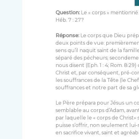
Question:
Le « corps » mentionné 
Héb. 7 : 27?
Réponse:
Le corps que Dieu prépar
deux points de vue: pre­mièrement
sens qu’il naquit saint de la fami
séparé des pé­cheurs; secondement, 
nous disent (Eph. 1 : 4; Rom. 8:29)
Christ et, par conséquent, pré-co
les souffrances de la Tête (le Chef
souffrances et notre part de sa glo
Le Père prépara pour Jésus un c
semblable au corps d’Adam, avant 
par laquelle le « corps de Christ» se
puisse s’offrir, non seulement lui-
en sacrifice vivant, saint et agréab