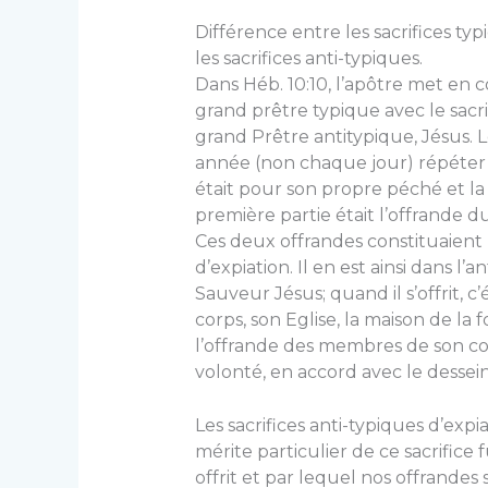
Différence entre les sacrifices ty
les sacrifices anti-typiques.
Dans Héb. 10:10, l’apôtre met en c
grand prêtre typi­que avec le sacri
grand Prêtre antitypique, Jésus. L
année (non cha­que jour) répéter s
était pour son propre péché et la
première partie était l’offrande d
Ces deux offrandes constituaient 
d’expiation. Il en est ainsi dans l’
Sauveur Jésus; quand il s’offrit, c
corps, son Eglise, la maison de la f
l’offrande des membres de son cor
volonté, en accord avec le dessei
Les sacrifices anti-typiques d’expia
mérite particulier de ce sacrific
offrit et par lequel nos offrandes 