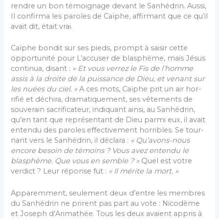
rendre un bon témoignage devant le Sanhédrin. Aussi,
Il confirma les paroles de Caïphe, affirmant que ce qu’il
avait dit, était vrai.
Caïphe bondit sur ses pieds, prompt à saisir cette
opportunité pour L’accuser de blasphème, mais Jésus
continua, disant :
« Et vous verrez le Fis de l’homme
assis à la droite de la puissance de Dieu, et venant sur
les nuées du ciel. »
A ces mots, Caïphe prit un air hor­
rifié et déchira, dramatiquement, ses vêtements de
souverain sacrificateur, indiquant ainsi, au Sanhédrin,
qu’en tant que représentant de Dieu parmi eux, il avait
entendu des paroles effectivement horribles. Se tour­
nant vers le Sanhédrin, il déclara :
« Qu’avons-nous
encore besoin de témoins ? Vous avez entendu le
blasphème. Que vous en semble ?
»
Quel est votre
verdict ? Leur réponse fut :
« Il mérite la mort. »
Apparemment, seulement deux d’entre les membres
du Sanhédrin ne prirent pas part au vote : Nicodème
et Joseph d’Arimathée. Tous les deux avaient appris à