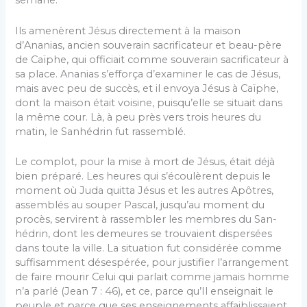
sémané.
Ils amenèrent Jésus directement à la maison
d’Ananias, ancien souverain sacrificateur et beau-père
de Caïphe, qui officiait comme souverain sacrificateur à
sa place. Ananias s’efforça d’examiner le cas de Jé­sus,
mais avec peu de succès, et il envoya Jésus à Caïphe,
dont la maison était voisine, puisqu’elle se si­tuait dans
la même cour. Là, à peu près vers trois heures du
matin, le Sanhédrin fut rassemblé.
Le complot, pour la mise à mort de Jésus, était déjà
bien préparé. Les heures qui s’écoulèrent depuis le
moment où Juda quitta Jésus et les autres Apôtres,
assemblés au souper Pascal, jusqu’au moment du
procès, servirent à rassembler les membres du San­
hédrin, dont les demeures se trouvaient dispersées
dans toute la ville. La situation fut considérée comme
suffisamment désespérée, pour justifier l’arrangement
de faire mourir Celui qui parlait comme jamais homme
n’a parlé (Jean 7 : 46), et ce, parce qu’Il enseignait le
peuple et parce que ses enseignements affaiblissaient