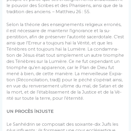
le pouvoir des Scribes et des Pharisiens, ainsi que de la
tradition des anciens. – Matthieu 26 : 55.
Selon la théorie des enseignements religieux erro­nés,
il est nécessaire de maintenir l’ignorance et la su­
perstition, afin de préserver l’autorité sacerdotale. C’est
ainsi que l’Erreur a toujours haï la Vérité, et que les
Ténèbres ont toujours haï la Lumière. La condamna­
tion de Jésus était tout simplement un autre triomphe
des Ténèbres sur la Lumière. Ce ne fut cependant un
triomphe qu’en apparence, car le Plan de Dieu fut
mené à bien, de cette manière. La merveilleuse Expia­
tion (Réconciliation, trad)) pour le péché s’opérait ainsi,
en vue du renversement ultime du mal, de Satan et de
la mort, et de l’établissement de la Justice et de la Vé­
rité sur toute la terre, pour l’éternité.
UN PROCÈS İNJUSTE
Le Sanhédrin se composait des soixante-dix Juifs les
plus influents ; ils formaient une cour ecclésias­tique,