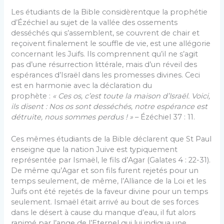
Les étudiants de la Bible considèrentque la prophétie
d’Ézéchiel au sujet de la vallée des ossements
desséchés qui s’assemblent, se couvrent de chair et
reçoivent finalement le souffle de vie, est une allégorie
concernant les Juifs. Ils comprennent qu’il ne s’agit
pas d’une résurrection littérale, mais d’un réveil des
espérances d’Israël dans les promesses divines. Ceci
est en harmonie avec la déclaration du
prophète :
« Ces os, c’est toute la maison d’Israël. Voici,
ils disent : Nos os sont desséchés, notre espérance est
détruite, nous sommes perdus ! »
– Ézéchiel 37 : 11.
Ces mêmes étudiants de la Bible déclarent que St Paul
enseigne que la nation Juive est typiquement
représentée par Ismaël, le fils d’Agar (Galates 4 : 22-31).
De même qu’Agar et son fils furent rejetés pour un
temps seulement, de même, l’Alliance de la Loi et les
Juifs ont été rejetés de la faveur divine pour un temps
seulement. Ismaël était arrivé au bout de ses forces
dans le désert à cause du manque d’eau, il fut alors
ranimé par l’ange de l’Eternel qui lui indiqua une