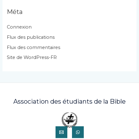
g
Méta
o
r
Connexion
i
Flux des publications
e
Flux des commentaires
s
Site de WordPress-FR
Association des étudiants de la Bible