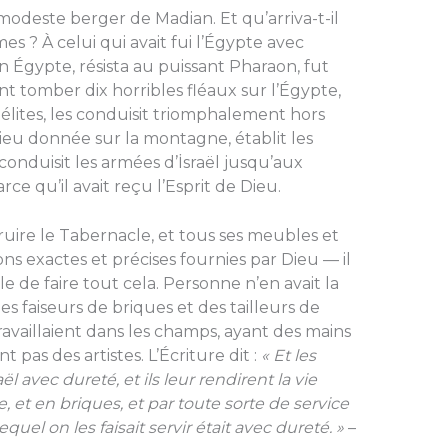
e modeste berger de Madian. Et qu’arriva-t-il
 ? À celui qui avait fui l’Égypte avec
n Égypte, résista au puissant Pharaon, fut
nt tomber dix horribles fléaux sur l’Égypte,
raélites, les conduisit triomphalement hors
Dieu donnée sur la montagne, établit les
 conduisit les armées d’İsraël jusqu’aux
ce qu’il avait reçu l’Esprit de Dieu.
uire le Tabernacle, et tous ses meubles et
ons exactes et précises fournies par Dieu — il
le de faire tout cela. Personne n’en avait la
s faiseurs de briques et des tailleurs de
 travaillaient dans les champs, ayant des mains
t pas des artistes. L’Écriture dit :
« Et les
aël avec dureté, et ils leur rendirent la vie
, et en briques, et par toute sorte de service
uel on les faisait servir était avec dureté. »
–