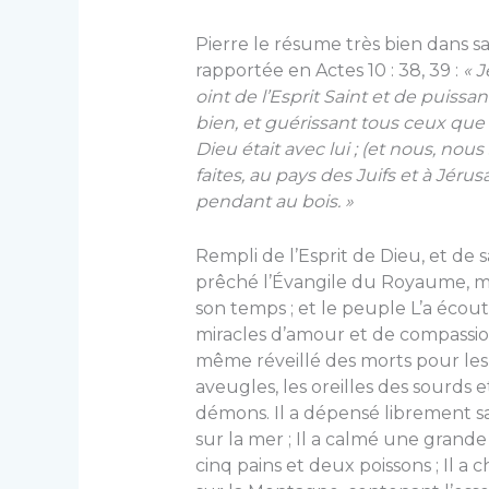
Pierre le résume très bien dans sa 
rapportée en Actes 10 : 38, 39 :
« J
oint de l’Esprit Saint et de puissan
bien, et guérissant tous ceux que l
Dieu était avec lui ; (et nous, no
faites, au pays des Juifs et à Jéru
pendant au bois. »
Rempli de l’Esprit de Dieu, et de sa
prêché l’Évangile du Royaume, mal
son temps ; et le peuple L’a écou
miracles d’amour et de compassion 
même réveillé des morts pour les r
aveugles, les oreilles des sourds e
démons. Il a dépensé librement sa 
sur la mer ; Il a calmé une grand
cinq pains et deux poissons ; Il a