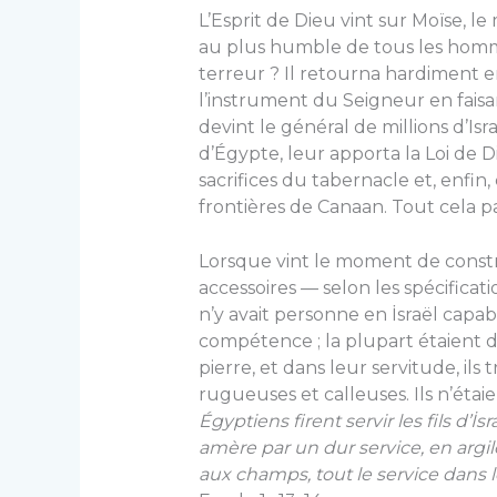
L’Esprit de Dieu vint sur Moïse, l
au plus humble de tous les hommes
terreur ? Il retourna hardiment e
l’instrument du Seigneur en faisa
devint le général de millions d’Is
d’Égypte, leur apporta la Loi de 
sacrifices du tabernacle et, enfin,
frontières de Canaan. Tout cela par
Lorsque vint le moment de constr
accessoires — selon les spécificati
n’y avait personne en İsraël capab
compétence ; la plupart étaient de
pierre, et dans leur servitude, ils
rugueuses et calleuses. Ils n’étaien
Égyptiens firent servir les fils d’İsr
amère par un dur service, en argile
aux champs, tout le service dans leq