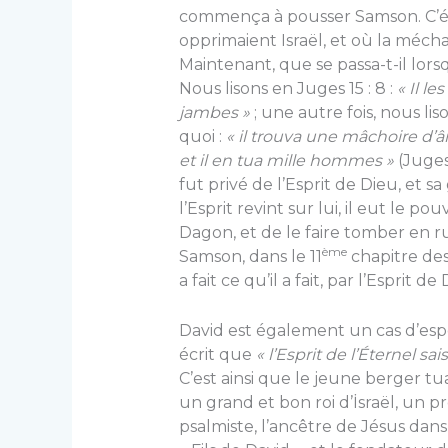
commença à pousser Samson. C’éta
opprimaient Israël, et où la mécha
Maintenant, que se passa-t-il lorsq
Nous lisons en Juges 15 : 8 :
« Il l
jambes »
; une autre fois, nous li
quoi :
« il trouva une mâchoire d’ân
et il en tua mille hommes »
(Juges 
fut privé de l’Esprit de Dieu, et sa
l’Esprit revint sur lui, il eut le p
Dagon, et de le faire tomber en ru
ème
Samson, dans le 11
chapitre des
a fait ce qu’il a fait, par l’Esprit de
David est également un cas d’espè
écrit que
« l’Esprit de l’Éternel sai
C’est ainsi que le jeune berger tua
un grand et bon roi d’İsraël, un 
psalmiste, l’ancêtre de Jésus dan