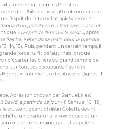
it à une époque où les Philistins
nceté des Philistins avait atteint son comble.
ue l’Esprit de l’Éternel fit agir Samson ?
es frappa d’un grand coup, à leur casser bras et
sons que
« l’Esprit de l’Éternel le saisit »
, après
e fraiche, il étendit sa main pour la prendre
15 : 14, 15). Puis, pendant un certain temps, il
 grande force lui fit défaut. Mais lorsque
ouvoir d’écarter les piliers du grand temple de
ine, sur tous ses occupants. Paul cite
 Hébreux, comme l’un des Anciens Dignes. Il
 Dieu.
ce. Après son onction par Samuel, il est
sit David, à partir de ce jour »
(1 Samuel 16 : 13).
 le puissant géant philistin Goliath, devint
prophète, un chanteur à la voix douce et un
s son existence humaine, qui fut appelé le