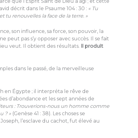
rce que l’Esprit Saint de Dieu a agi ; et cette
avid décrit dans le Psaume 104 : 30 :
« Tu
 et tu renouvelles la face de la terre. »
nce, son influence, sa force, son pouvoir, la
 peut pas s’y opposer avec succès. Il se fait
ieu veut. Il obtient des résultats.
Il produit
les dans le passé, de la merveilleuse
ph en Égypte ; il interpréta le rêve de
ées d’abondance et les sept années de
erviteurs : Trouverions-nous un homme comme
eu ? »
(Genèse 41 : 38). Les choses se
Joseph, l’esclave du cachot, fut élevé au