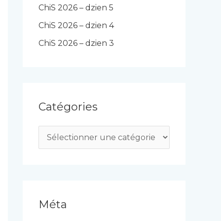
ChiS 2026 – dzien 5
ChiS 2026 – dzien 4
ChiS 2026 – dzien 3
Catégories
C
a
t
é
g
Méta
o