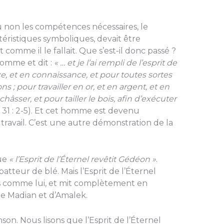
u non les compétences nécessaires, le
téristiques symboliques, devait être
comme il le fallait. Que s’est-il donc passé ?
homme et dit :
« … et je l’ai rempli de l’esprit de
ce, et en connaissance, et pour toutes sortes
s ; pour travailler en or, et en argent, et en
nchâsser, et pour tailler le bois, afin d’exécuter
31 : 2-5). Et cet homme est devenu
ravail. C’est une autre démonstration de la
que
« l’Esprit de l’Éternel revêtit Gédéon »
.
tteur de blé. Mais l’Esprit de l’Éternel
mes comme lui, et mit complètement en
e Madian et d’Amalek.
on. Nous lisons que l’Esprit de l’Éternel