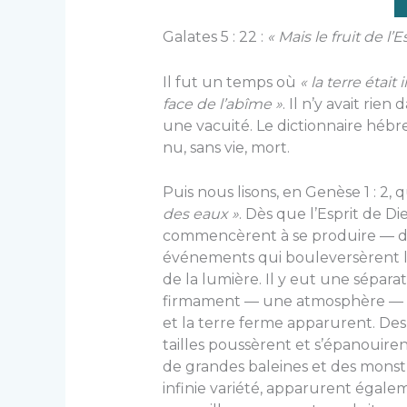
Galates 5 : 22 :
« Mais le fruit de l’E
Il fut un temps où
« la terre était
face de l’abîme »
. Il n’y avait ri
une vacuité. Le dictionnaire hébr
nu, sans vie, mort.
Puis nous lisons, en Genèse 1 : 2,
des eaux »
. Dès que l’Esprit de D
commencèrent à se produire — de
événements qui bouleversèrent le 
de la lumière. Il y eut une séparat
firmament — une atmosphère — là 
et la terre ferme apparurent. Des
tailles poussèrent et s’épanouiren
de grandes baleines et des monstr
infinie variété, apparurent égalem