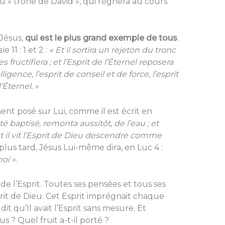
 du « trône de David », qui régnera au cours
Jésus,
qui est le plus grand exemple de tous
.
 11 : 1 et 2 :
« Et il sortira un rejeton du tronc
 fructifiera ; et l’Esprit de l’Éternel reposera
lligence, l’esprit de conseil et de force, l’esprit
Éternel. »
ment posé sur Lui, comme il est écrit en
té baptisé, remonta aussitôt, de l’eau ; et
, et il vit l’Esprit de Dieu descendre comme
plus tard, Jésus Lui-même dira, en Luc 4 :
moi »
.
e l’Esprit. Toutes ses pensées et tous ses
prit de Dieu. Cet Esprit imprégnait chaque
dit qu’Il avait l’Esprit sans mesure. Et
s ? Quel fruit a-t-il porté ?