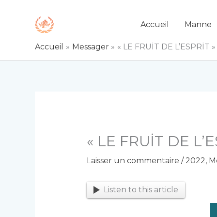
Aller
au
Accueil
Manne
contenu
Accueil
Messager
« LE FRUİT DE L’ESPRİT »
« LE FRUİT DE L’E
Laisser un commentaire
/
2022
,
M
Listen to this article