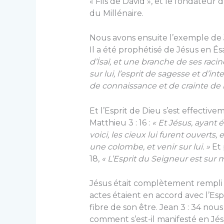
« Fils de David », et le fondateur
du Millénaire.
Nous avons ensuite l’exemple de 
Il a été prophétisé de Jésus en Ésaïe
d’İsaï, et une branche de ses racines
sur lui, l’esprit de sagesse et d’inte
de connaissance et de crainte de l’
Et l’Esprit de Dieu s’est effective
Matthieu 3 : 16 :
« Et Jésus, ayant é
voici, les cieux lui furent ouverts
une colombe, et venir sur lui. »
Et 
18,
« L’Esprit du Seigneur est sur 
Jésus était complètement rempli d
actes étaient en accord avec l’Es
fibre de son être. Jean 3 : 34 nous 
comment s’est-il manifesté en Jésu