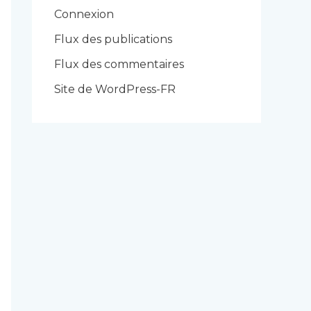
r
Connexion
i
Flux des publications
e
Flux des commentaires
s
Site de WordPress-FR