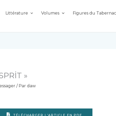
Littérature
Volumes
Figures du Tabernac
SPRİT »
essager
/ Par
daw
TÉLÉCHARGER L'ARTICLE EN PDF