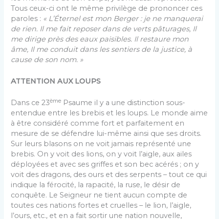
Tous ceux-ci ont le même privilège de prononcer ces
paroles :
« L’Éternel est mon Berger : je ne manquerai
de rien. Il me fait reposer dans de verts pâturages, Il
me dirige près des eaux paisibles. Il restaure mon
âme, Il me conduit dans les sentiers de la justice, à
cause de son nom. »
ATTENTION AUX LOUPS
ème
Dans ce 23
Psaume il y a une distinction sous-
entendue entre les brebis et les loups. Le monde aime
à être considéré comme fort et parfaitement en
mesure de se défendre lui-même ainsi que ses droits.
Sur leurs blasons on ne voit jamais représenté une
brebis. On y voit des lions, on y voit l’aigle, aux ailes
déployées et avec ses griffes et son bec acérés ; on y
voit des dragons, des ours et des serpents – tout ce qui
indique la férocité, la rapacité, la ruse, le désir de
conquête. Le Seigneur ne tient aucun compte de
toutes ces nations fortes et cruelles – le lion, l’aigle,
l’ours, etc., et en a fait sortir une nation nouvelle,