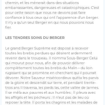
chemin, et les mènerait dans des situations
embarrassantes, dangereuses et catastrophiques. C’est
pour cette raison que nous ne devons pas faire
confiance à tous ceux qui ont l’apparence d’un berger.
Il n’y a qu’un seul Berger en qui nous pouvons nous
fier.
LES TENDRES SOINS DU BERGER
Le grand Berger Suprême est disposé à recevoir
toutes les brebis perdues qui désirent ardemment
revenir dans le troupeau. Il nomma Sous-Berger Celui
qui mourut pour nous, afin de pouvoir délivrer
complètement toutes les brebis du Malin – du lion
rugissant qui se promène en cherchant qui il pourrait
dévorer. Notre Sauveur miséricordieux quitta les parvis
de la gloire et descendit sur terre, et pendant trente-
trois ans Il traversa, les pieds las, cette vallée de larmes.
Il se mêla aux pauvres et aux humbles ; Il pleura avec
les affligés et les pécheurs ; Il n’eut pas de lieu où
reposer la tête. Il porta les chagrins et les maladies de