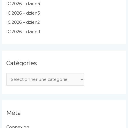
IC 2026 – dzien4
IC 2026 – dzien3
IC 2026 – dzien2
IC 2026 – dzien 1
Catégories
C
a
t
é
g
Méta
o
r
Connexion