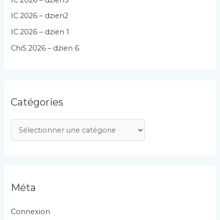
IC 2026 – dzien2
IC 2026 – dzien 1
ChiS 2026 – dzien 6
Catégories
C
a
t
é
g
Méta
o
r
Connexion