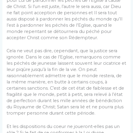
pour Lui de pardonner les péchés de l’Eglise à cause
de Christ. Si l’un est juste, l’autre le sera aussi, car Dieu
ne fait point acception de personnes et Il sera tout
aussi disposé à pardonner les péchés du monde qu’Il
l’est à pardonner les péchés de l’Eglise, quand le
monde repentant se détournera du péché pour
accepter Christ comme son Rédempteur.
Cela ne veut pas dire, cependant, que la justice sera
ignorée. Dans le cas de l’Eglise, remarquons comme
les péchés de jeunesse laissent souvent leur cicatrice et
leur piqûre jusqu’à la fin de la vie. On peut
raisonnablement admettre que le monde restera, de
la même manière, en butte à certains coups, à
certaines sanctions. C’est de cet état de faiblesse et de
fragilité que le monde, petit à petit, sera relevé à l’état
de perfection durant les mille années de bénédiction
du Royaume de Christ; Satan sera lié et ne pourra plus
tromper personne durant cette période.
Et les dispositions du coeur ne joueront‑elles pas un
rôle ? Si le fait de se conformer à la Loi divine