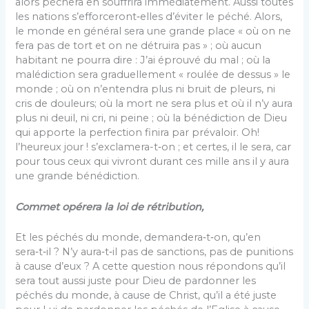
alors péchera en souffrira immédiatement. Aussi toutes
les nations s’efforceront‑elles d’éviter le péché. Alors,
le monde en général sera une grande place « où on ne
fera pas de tort et on ne détruira pas » ; où aucun
habitant ne pourra dire : J’ai éprouvé du mal ; où la
malédiction sera graduellement « roulée de dessus » le
monde ; où on n’entendra plus ni bruit de pleurs, ni
cris de douleurs; où la mort ne sera plus et où il n’y aura
plus ni deuil, ni cri, ni peine ; où la bénédiction de Dieu
qui apporte la perfection finira par prévaloir. Oh!
l’heureux jour ! s’exclamera-t‑on ; et certes, il le sera, car
pour tous ceux qui vivront durant ces mille ans il y aura
une grande bénédiction.
Commet opérera la loi de rétribution,
Et les péchés du monde, demandera‑t‑on, qu’en
sera‑t‑il ? N’y aura‑t‑il pas de sanctions, pas de punitions
à cause d’eux ? A cette question nous répondons qu’il
sera tout aussi juste pour Dieu de pardonner les
péchés du monde, à cause de Christ, qu’il a été juste