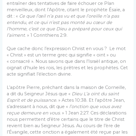
entraîner des tentatives de faire échouer ce Plan
merveilleux, dont l’Apôtre, citant le prophète Ésaïe, a
dit : «
Ce que l’œil n’a pas vu et que l’oreille n’a pas
entendu, et ce qui n’est pas monté au cœur de
l’homme, c’est ce que Dieu a préparé pour ceux qui
l’aiment
. » 1 Corinthiens 2:9.
Que cache donc l’expression Christ en vous ? Le mot
« Christ » est un terme grec qui signifie « oint » ou
« consacré ». Nous savons que dans l’Israël antique, on
oignait d’huile les rois, les prêtres et les prophètes. Cet
acte signifiait l’élection divine.
L’apôtre Pierre, prêchant dans la maison de Corneille,
a dit du Seigneur Jésus que «
Dieu L’a oint du saint
Esprit et de puissance.
» Actes 10:38. Et l’apôtre Jean,
s’adressant à nous, dit que «
l’onction que vous avez
reçue demeure en vous
. » 1 Jean 2:27. Ces déclarations
nous permettent d’être certains que le titre de Christ
revient bien au Seigneur Jésus. Au cours de l’ère de
l’Évangile, cette onction a également été reçue par les