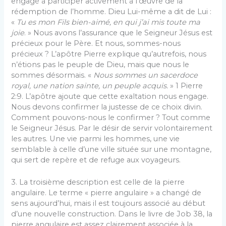
engagé à participer activement à l’œuvre de la
rédemption de l’homme. Dieu Lui-même a dit de Lui :
«
Tu es mon Fils bien-aimé, en qui j’ai mis toute ma
joie
. » Nous avons l’assurance que le Seigneur Jésus est
précieux pour le Père. Et nous, sommes-nous
précieux ? L’apôtre Pierre explique qu’autrefois, nous
n’étions pas le peuple de Dieu, mais que nous le
sommes désormais. «
Nous sommes un sacerdoce
royal, une nation sainte, un peuple acquis.
» 1 Pierre
2:9. L’apôtre ajoute que cette exaltation nous engage.
Nous devons confirmer la justesse de ce choix divin.
Comment pouvons-nous le confirmer ? Tout comme
le Seigneur Jésus. Par le désir de servir volontairement
les autres. Une vie parmi les hommes, une vie
semblable à celle d’une ville située sur une montagne,
qui sert de repère et de refuge aux voyageurs.
3. La troisième description est celle de la pierre
angulaire. Le terme « pierre angulaire » a changé de
sens aujourd’hui, mais il est toujours associé au début
d’une nouvelle construction. Dans le livre de Job 38, la
pierre angulaire est assez clairement associée à la