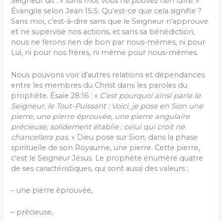
Seigneur dit : «
sans moi, vous ne pouvez rien faire.
»
Évangile selon Jean 15:5. Qu’est-ce que cela signifie ?
Sans moi, c’est-à-dire sans que le Seigneur n’approuve
et ne supervise nos actions, et sans sa bénédiction,
nous ne ferons rien de bon par nous-mêmes, ni pour
Lui, ni pour nos frères, ni même pour nous-mêmes.
Nous pouvons voir d’autres relations et dépendances
entre les membres du Christ dans les paroles du
prophète. Ésaïe 28:16 : «
C’est pourquoi ainsi parle le
Seigneur, le Tout-Puissant : Voici, je pose en Sion une
pierre, une pierre éprouvée, une pierre angulaire
précieuse, solidement établie : celui qui croit ne
chancellera pas
. » Dieu pose sur Sion, dans la phase
spirituelle de son Royaume, une pierre. Cette pierre,
c’est le Seigneur Jésus. Le prophète énumère quatre
de ses caractéristiques, qui sont aussi des valeurs :
– une pierre éprouvée,
– précieuse,