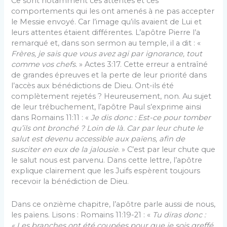
Ce sont notamment ces attentes et ces
comportements qui les ont amenés à ne pas accepter
le Messie envoyé. Car l’image qu’ils avaient de Lui et
leurs attentes étaient différentes. L’apôtre Pierre l’a
remarqué et, dans son sermon au temple, il a dit : «
Frères, je sais que vous avez agi par ignorance, tout
comme vos chefs.
» Actes 3:17. Cette erreur a entraîné
de grandes épreuves et la perte de leur priorité dans
l’accès aux bénédictions de Dieu. Ont-ils été
complètement rejetés ? Heureusement, non. Au sujet
de leur trébuchement, l’apôtre Paul s’exprime ainsi
dans Romains 11:11 : «
Je dis donc : Est-ce pour tomber
qu’ils ont bronché ? Loin de là. Car par leur chute le
salut est devenu accessible aux païens, afin de
susciter en eux de la jalousie
. » C’est par leur chute que
le salut nous est parvenu. Dans cette lettre, l’apôtre
explique clairement que les Juifs espèrent toujours
recevoir la bénédiction de Dieu.
Dans ce onzième chapitre, l’apôtre parle aussi de nous,
les païens. Lisons : Romains 11:19-21 : «
Tu diras donc :
« Les branches ont été coupées pour que je sois greffé.