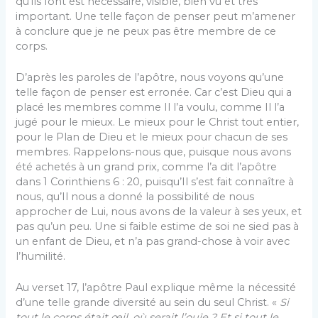
qu’ils font est nécessaire, visible, bien vu et très
important. Une telle façon de penser peut m’amener
à conclure que je ne peux pas être membre de ce
corps.
D’après les paroles de l’apôtre, nous voyons qu’une
telle façon de penser est erronée. Car c’est Dieu qui a
placé les membres comme Il l’a voulu, comme Il l’a
jugé pour le mieux. Le mieux pour le Christ tout entier,
pour le Plan de Dieu et le mieux pour chacun de ses
membres. Rappelons-nous que, puisque nous avons
été achetés à un grand prix, comme l’a dit l’apôtre
dans 1 Corinthiens 6 : 20, puisqu’Il s’est fait connaître à
nous, qu’Il nous a donné la possibilité de nous
approcher de Lui, nous avons de la valeur à ses yeux, et
pas qu’un peu. Une si faible estime de soi ne sied pas à
un enfant de Dieu, et n’a pas grand-chose à voir avec
l’humilité.
Au verset 17, l’apôtre Paul explique même la nécessité
d’une telle grande diversité au sein du seul Christ. «
Si
tout le corps était œil, où serait l’ouïe ? Et si tout le