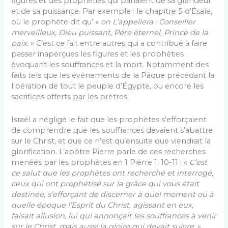
figures et des prophéties qui parlaient de sa grandeur
et de sa puissance. Par exemple : le chapitre 5 d’Ésaïe,
où le prophète dit qu’ «
on L’appellera : Conseiller
merveilleux, Dieu puissant, Père éternel, Prince de la
paix.
» C’est ce fait entre autres qui a contribué à faire
passer inaperçues les figures et les prophéties
évoquant les souffrances et la mort. Notamment des
faits tels que les événements de la Pâque précédant la
libération de tout le peuple d’Égypte, ou encore les
sacrifices offerts par les prêtres.
Israël a négligé le fait que les prophètes s’efforçaient
de comprendre que les souffrances devaient s’abattre
sur le Christ, et que ce n’est qu’ensuite que viendrait la
glorification. L’apôtre Pierre parle de ces recherches
menées par les prophètes en 1 Pierre 1: 10-11 : «
C’est
ce salut que les prophètes ont recherché et interrogé,
ceux qui ont prophétisé sur la grâce qui vous était
destinée, s’efforçant de discerner à quel moment ou à
quelle époque l’Esprit du Christ, agissant en eux,
faisait allusion, lui qui annonçait les souffrances à venir
sur le Christ, mais aussi la gloire qui devait suivre.
»