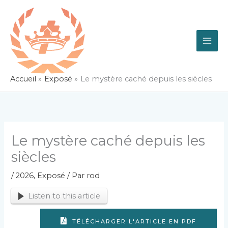
Aller
au
contenu
Accueil
Exposé
Le mystère caché depuis les siècles
Le mystère caché depuis les
siècles
/
2026
,
Exposé
/ Par
rod
Listen to this article
TÉLÉCHARGER L'ARTICLE EN PDF