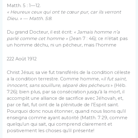
Matth. 5 : 1—12.
« Heureux ceux qui ont te cœur pur, car ils verront
Dieu. » — Matth. 5:8.
Du grand Docteur, il est écrit:
« Jamais homme n’a
parlé comme cet homme »
(Jean 7 : 46); ce n’était pas
un homme déchu, ni un pécheur, mais l’homme
222 Août 1912
Christ Jésus; sa vie fut transférés de la condition céleste
a la condition terrestre. Comme homme, «
il fut saint,
innocent, sans souillure, séparé des pécheurs
» (Héb.
7:26); bien plus, par sa consécration jusqu’à la mort, il
accomplit une alliance de sacrifice avec Jéhovah, et,
par ce fait, fut oint de la plénitude de l’Esprit saint.
Pourquoi donc nous étonner, quand nous lisons qu’il
enseigna comme ayant autorité (Matth. 7 29, comme
quelqu’un qui sait, qui comprend claire­ment et
positivement les choses qu’il présente!