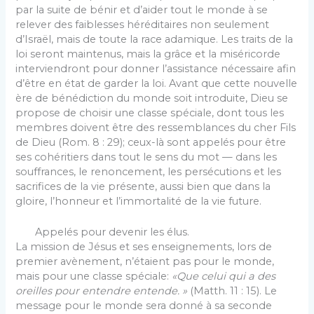
par la suite de bénir et d’aider tout le monde à se
relever des faiblesses héréditaires non seulement
d’Israël, mais de toute la race adamique. Les traits de la
loi seront maintenus, mais la grâce et la mi­séricorde
interviendront pour donner l’assistance né­cessaire afin
d’être en état de garder la loi. Avant que cette nouvelle
ère de bénédiction du monde soit introduite, Dieu se
propose de choisir une classe spé­ciale, dont tous les
membres doivent être des ressem­blances du cher Fils
de Dieu (Rom. 8 : 29); ceux-là sont appelés pour être
ses cohéritiers dans tout le sens du mot — dans les
souffrances, le renoncement, les persécutions et les
sacrifices de la vie présente, aussi bien que dans la
gloire, l’honneur et l’immor­talité de la vie future.
Appelés pour devenir les élus.
La mission de Jésus et ses enseignements, lors de
premier avènement, n’étaient pas pour le monde,
mais pour une classe spéciale:
«Que celui qui a des
oreil­les pour entendre entende. »
(Matth. 11 : 15). Le
mes­sage pour le monde sera donné à sa seconde