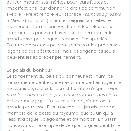
de leur imputer ses mérites pour leurs fautes et
imperfections, leur donner le droit de communion
avec le Père et rendre leur sacrifice
«saint et agré­able
à Dieu »
(Rom. 12: 1). il leur enseignait la meilleure
manière d’affermir leur vocation et leur élec­tion et
comment ils pouvaient avec succès, remporter le
grand «prix» pour lequel ils avaient été appelés.
D’autres personnes peuvent percevoir les précieuses
leçons de ces béatitudes, mais les engendrés seuls
peuvent les apprécier pleinement.
Le palais du bonheur.
Le fondement du palais du bonheur est l’humilité.
Personne ne peut espérer avoir une part au royaume
messianique, sauf celui qui est humble d’esprit
: «Heu­
reux les pauvres en esprit, car le royaume des cieux
est a eux!»
(v ; 3); — à eux seulement, s’adresse la
grande promesse. Dieu n’acceptera jamais comme
membre de la classe du royaume, quelqu’un qui a
l’esprit d’orgueil, d’égoïsme et d’ambition. En Satan
nous avons un exemple de ce que l’orgueil peut faire.