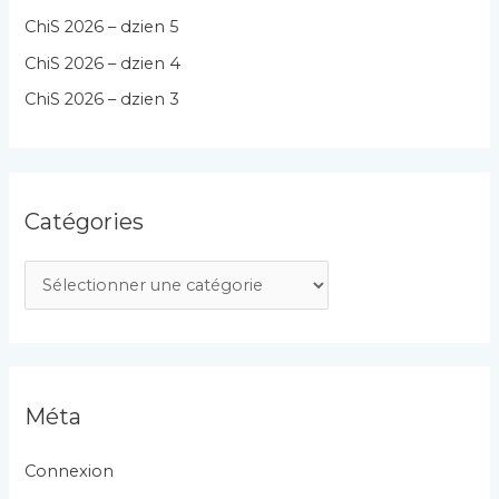
ChiS 2026 – dzien 5
ChiS 2026 – dzien 4
ChiS 2026 – dzien 3
Catégories
C
a
t
é
g
Méta
o
r
Connexion