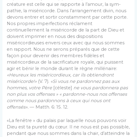
créature est celle qui se rapporte à l’amour, la sym­
pathie, la miséricorde. Dans l’arrangement divin, nous
devons entrer et sortir constamment par cette porte.
Nos propres imperfections réclament
continuellement la miséricorde de la part de Dieu et
doivent imprimer en nous des dispositions
miséricordieuses envers ceux avec qui nous sommes
en rapport. Nous ne serons préparés que de cette
façon pour devenir des mem­bres fidèles et
miséricordieux de la sacrificature roy­ale, qui puissent
agir et bénir le monde durant le règne millénaire:
«Heureux les miséricordieux, car ils obtiendront
miséricorde!»
(V. 7).
«Si vous ne pardonnez pas aux
hommes, votre Père
[céleste]
ne vous pardonnera pas
non plus vos offenses »
« pardonne-nous nos offenses
comme nous pardonnons à ceux qui nous ont
offensés».
— Matth. 6: 15. 12.
«La fenêtre » du palais par laquelle nous pouvons voir
Dieu est ta pureté du cœur. Il ne nous est pas possible,
pendant que nous sommes dans la chair, d’atteindre la