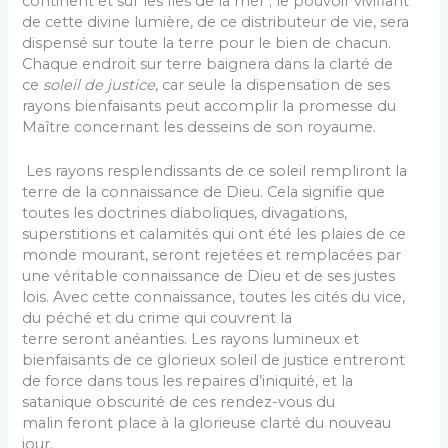
continent et sur les îles de la mer ; le pouvoir vivifiant
de cette divine lumière, de ce distributeur de vie, sera
dispensé sur toute la terre pour le bien de chacun.
Chaque endroit sur terre baignera dans la clarté de
ce
soleil de justice
, car seule la dispensation de ses
rayons bienfaisants peut accomplir la promesse du
Maître concernant les desseins de son royaume.
Les rayons resplendissants de ce soleil rempliront la
terre de la connaissance de Dieu. Cela signifie que
toutes les doctrines diaboliques, divagations,
superstitions et calamités qui ont été les plaies de ce
monde mourant, seront rejetées et remplacées par
une véritable connaissance de Dieu et de ses justes
lois. Avec cette connaissance, toutes les cités du vice,
du péché et du crime qui couvrent la
terre seront anéanties. Les rayons lumineux et
bienfaisants de ce glorieux soleil de justice entreront
de force dans tous les repaires d’iniquité, et la
satanique obscurité de ces rendez-vous du
malin feront place à la glorieuse clarté du nouveau
jour.