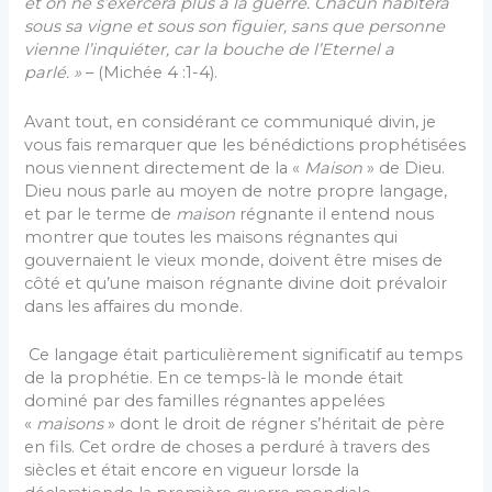
et on ne s’exercera plus à la guerre. Chacun habitera
sous sa vigne et sous son figuier, sans que personne
vienne l’inquiéter, car la bouche de l’Eternel a
parlé. »
– (Michée 4 :1-4).
Avant tout, en considérant ce communiqué divin, je
vous fais remarquer que les bénédictions prophétisées
nous viennent directement de la «
Maison
» de Dieu.
Dieu nous parle au moyen de notre propre langage,
et par le terme de
maison
régnante il entend nous
montrer que toutes les maisons régnantes qui
gouvernaient le vieux monde, doivent être mises de
côté et qu’une maison régnante divine doit prévaloir
dans les affaires du monde.
Ce langage était particulièrement significatif au temps
de la prophétie. En ce temps-là le monde était
dominé par des familles régnantes appelées
«
maisons
» dont le droit de régner s’héritait de père
en fils. Cet ordre de choses a perduré à travers des
siècles et était encore en vigueur lorsde la