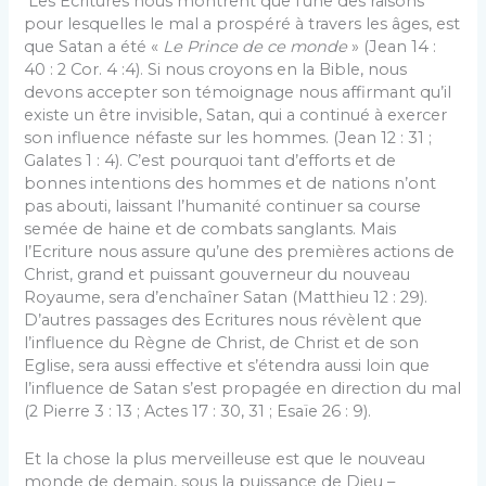
Les Ecritures nous montrent que l’une des raisons
pour lesquelles le mal a prospéré à travers les âges, est
que Satan a été «
Le Prince de ce monde
» (Jean 14 :
40 : 2 Cor. 4 :4). Si nous croyons en la Bible, nous
devons accepter son témoignage nous affirmant qu’il
existe un être invisible, Satan, qui a continué à exercer
son influence néfaste sur les hommes. (Jean 12 : 31 ;
Galates 1 : 4). C’est pourquoi tant d’efforts et de
bonnes intentions des hommes et de nations n’ont
pas abouti, laissant l’humanité continuer sa course
semée de haine et de combats sanglants. Mais
l’Ecriture nous assure qu’une des premières actions de
Christ, grand et puissant gouverneur du nouveau
Royaume, sera d’enchaîner Satan (Matthieu 12 : 29).
D’autres passages des Ecritures nous révèlent que
l’influence du Règne de Christ, de Christ et de son
Eglise, sera aussi effective et s’étendra aussi loin que
l’influence de Satan s’est propagée en direction du mal
(2 Pierre 3 : 13 ; Actes 17 : 30, 31 ; Esaïe 26 : 9).
Et la chose la plus merveilleuse est que le nouveau
monde de demain, sous la puissance de Dieu –