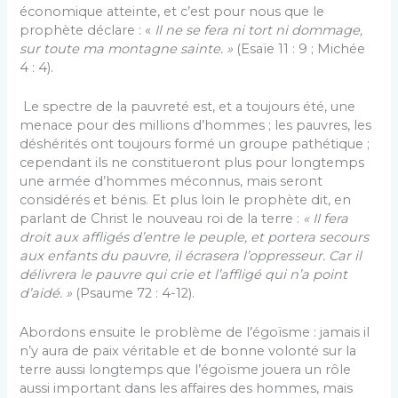
économique atteinte, et c’est pour nous que le
prophète déclare : «
Il ne se fera ni tort ni dommage,
sur toute ma montagne sainte. »
(Esaïe 11 : 9 ; Michée
4 : 4).
Le spectre de la pauvreté est, et a toujours été, une
menace pour des millions d’hommes ; les pauvres, les
déshérités ont toujours formé un groupe pathétique ;
cependant ils ne constitueront plus pour longtemps
une armée d’hommes méconnus, mais seront
considérés et bénis. Et plus loin le prophète dit, en
parlant de Christ le nouveau roi de la terre :
« II fera
droit aux affligés d’entre le peuple, et portera secours
aux enfants du pauvre, il écrasera l’oppresseur. Car il
délivrera le pauvre qui crie et l’affligé qui n’a point
d’aidé. »
(Psaume 72 : 4-12).
Abordons ensuite le problème de l’égoïsme : jamais il
n’y aura de paix véritable et de bonne volonté sur la
terre aussi longtemps que l’égoïsme jouera un rôle
aussi important dans les affaires des hommes, mais