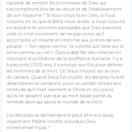
capable de remplir les promesses de Dieu qui
s’accompliront lors de sa venue et de l’établissement
de son royaume ? Si nous croyons en Dieu, si nous
croyons en ce que la Bible nous révèle, si nous croyons
en la prière et sommes persuadés que Dieu exaucera
celle-ci, il est incohérent de ne pas croire qu’il
accomplira un miracle en réponse aux prières de son
peuple : «
Ton règne vienne. Ta volonté soit faite sur la
terre comme au ciel
». Dieu a déjà fait des miracles en
résolvant le problème de la souffrance humaine. Il y a
à peu près 2.000 ans, II a envoyé son Fils pour délivrer
les hommes de la mort. Ce Jésus mourut sur la croix
du calvaire. Quand Jésus fut crucifié, les disciples furent
désemparés et perdirent, pour un certain temps leur
certitude qu’il était vraiment le Christ et ceci parce
qu’ils ne savaient pas que sa mort faisait partie du
remède divin qui sauve le monde de la mort.
Les disciples se demandèrent peut-être eux aussi,
voyant leur Maître crucifié, pourquoi Dieu
n’intervenait-Il pas ?