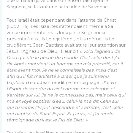
que la nation juive dans son ensemble rejeta le
Seigneur, se faisant une autre idée de Sa venue.
Tout Israël était cependant dans l’attente de Christ
(Luc 3 : 15). Les Israélites s’attendaient même à Sa
venue imminente, mais lorsque le Seigneur se
présenta à eux, ils Le rejetèrent, plus même, ils Le
crucifièrent. Jean-Baptiste avait attiré leur attention sur
Jésus, l’Agneau de Dieu. Il leur dit
« Voici l’agneau de
Dieu qui ôte le péché du monde. C’est celui dont j’ai
dit Après moi vient un homme qui m’a précédé, car il
était avant moi. Je ne le connaissais pas, mais c’est
afin qu’il fût manifesté a Israël que je suis venu
baptiser d’eau
. Jean rendit ce témoignage :
J’ai vu
l’Esprit descendre du ciel comme une colombe et
s’arrêter sur lui. Je ne le connaissais pas, mais celui qui
m’a envoyé baptiser d’eau, celui-là m’a dit Celui sur
qui tu verras l’Esprit descendre et s’arrêter, c’est celui
qui baptise du Saint Esprit. Et j’ai vu, et j’ai rendu
témoignage qu’il est le Fils de Dieu. »