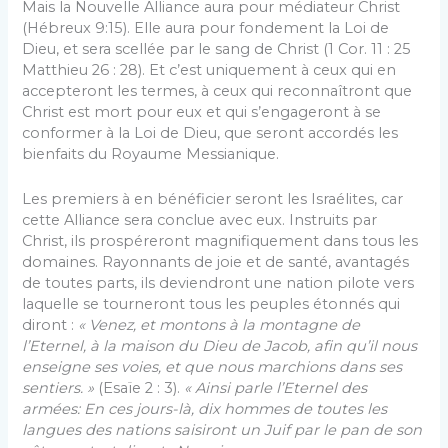
Mais la Nouvelle Alliance aura pour médiateur Christ
(Hébreux 9:15). Elle aura pour fondement la Loi de
Dieu, et sera scellée par le sang de Christ (1 Cor. 11 : 25
Matthieu 26 : 28). Et c’est uniquement à ceux qui en
accepteront les termes, à ceux qui reconnaîtront que
Christ est mort pour eux et qui s’engageront à se
conformer à la Loi de Dieu, que seront accordés les
bienfaits du Royaume Messianique.
Les premiers à en bénéficier seront les Israélites, car
cette Alliance sera conclue avec eux. Instruits par
Christ, ils prospéreront magnifiquement dans tous les
domaines. Rayonnants de joie et de santé, avantagés
de toutes parts, ils deviendront une nation pilote vers
laquelle se tourneront tous les peuples étonnés qui
diront :
« Venez, et montons à la montagne de
l’Eternel, à la maison du Dieu de Jacob, afin qu’il nous
enseigne ses voies, et que nous marchions dans ses
sentiers. »
(Esaïe 2 : 3).
« Ainsi parle l’Eternel des
armées: En ces jours-là, dix hommes de toutes les
langues des nations saisiront un Juif par le pan de son