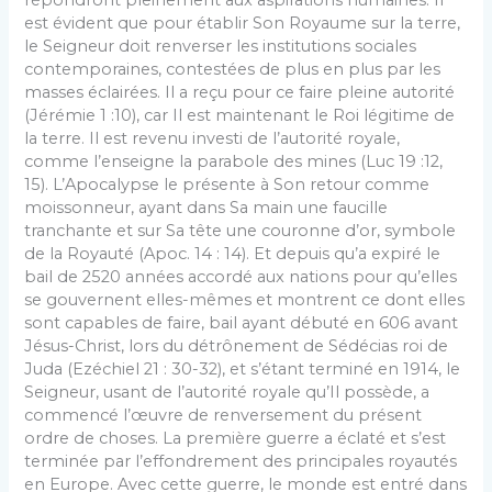
répondront pleinement aux aspirations humaines. Il
est évident que pour établir Son Royaume sur la terre,
le Seigneur doit renverser les institutions sociales
contemporaines, contestées de plus en plus par les
masses éclairées. Il a reçu pour ce faire pleine autorité
(Jérémie 1 :10), car Il est maintenant le Roi légitime de
la terre. Il est revenu investi de l’autorité royale,
comme l’enseigne la parabole des mines (Luc 19 :12,
15). L’Apocalypse le présente à Son retour comme
moissonneur, ayant dans Sa main une faucille
tranchante et sur Sa tête une couronne d’or, symbole
de la Royauté (Apoc. 14 : 14). Et depuis qu’a expiré le
bail de 2520 années accordé aux nations pour qu’elles
se gouvernent elles-mêmes et montrent ce dont elles
sont capables de faire, bail ayant débuté en 606 avant
Jésus-Christ, lors du détrônement de Sédécias roi de
Juda (Ezéchiel 21 : 30-32), et s’étant terminé en 1914, le
Seigneur, usant de l’autorité royale qu’Il possède, a
commencé l’œuvre de renversement du présent
ordre de choses. La première guerre a éclaté et s’est
terminée par l’effondrement des principales royautés
en Europe. Avec cette guerre, le monde est entré dans