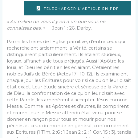
TÉLÉCHARGER L'ARTICLE EN PDF
« Au milieu de vous il y en a un que vous ne
connaissez pas. »
— Jean 1 : 26, Darby.
Parmi les frères de l’Eglise primitive, d’entre ceux qui
recherchaient ardemment la Vérité, certains se
distinguèrent particulièrement. Ils étaient studieux,
loyaux, affranchis de tous préjugés. Aussi l’Apôtre les
loua, et Dieu les bénit en les éclairant. C’étaient les
nobles Juifs de Bérée (Actes 17 : 10-12). Ils examinaient
chaque jour les Ecritures pour voir si ce qu’on leur disait
était exact. Leur étude sincère et sérieuse de la Parole
de Dieu, la confrontation de ce qu’on leur disait avec
cette Parole, les amenèrent à accepter Jésus comme
Messie. Comme les Apôtres et d’autres, ils comprirent
et crurent que le Messie attendu était venu pour se
donner en rançon pour tous et mourir pour nos
péchés et ceux du monde en général, conformément
aux Ecritures (1 Tîm. 2 :6 ; 1 Jean 2 : 2 ; 1 Cor. 15 : 3), tandis