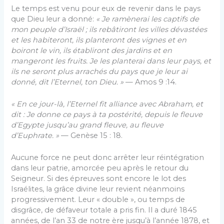
Le temps est venu pour eux de revenir dans le pays
que Dieu leur a donné:
« Je ramènerai les captifs de
mon peuple d’Israël ; ils rebâtiront les villes dévastées
et les habiteront, ils planteront des vignes et en
boiront le vin, ils établiront des jardins et en
mangeront les fruits. Je les planterai dans leur pays, et
ils ne seront plus arrachés du pays que je leur ai
donné, dit l’Eternel, ton Dieu. »
— Amos 9 :14.
« En ce jour-là, l’Eternel fit alliance avec Abraham, et
dit : Je donne ce pays à ta postérité, depuis le fleuve
d’Egypte jusqu’au grand fleuve, au fleuve
d’Euphrate. »
— Genèse 15 : 18.
Aucune force ne peut donc arrêter leur réintégration
dans leur patrie, amorcée peu après le retour du
Seigneur. Si des épreuves sont encore le lot des
Israélites, la grâce divine leur revient néanmoins
progressivement. Leur « double », ou temps de
disgrâce, de défaveur totale a pris fin. Il a duré 1845
années, de l’an 33 de notre ère jusqu’à l’année 1878, et