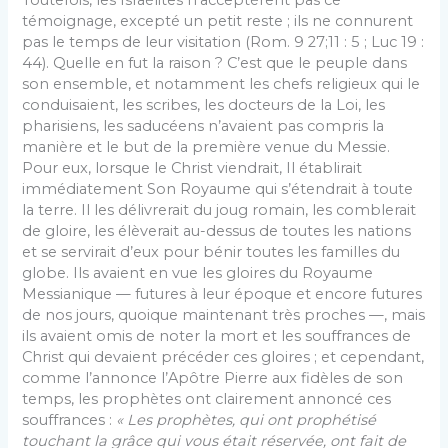
Toutefois, les Israélites n’acceptèrent pas ce
témoignage, excepté un petit reste ; ils ne connurent
pas le temps de leur visitation (Rom. 9 27;11 : 5 ; Luc 19 :
44). Quelle en fut la raison ? C’est que le peuple dans
son ensemble, et notamment les chefs religieux qui le
conduisaient, les scribes, les docteurs de la Loi, les
pharisiens, les saducéens n’avaient pas compris la
manière et le but de la première venue du Messie.
Pour eux, lorsque le Christ viendrait, Il établirait
immédiatement Son Royaume qui s’étendrait à toute
la terre. Il les délivrerait du joug romain, les comblerait
de gloire, les élèverait au-dessus de toutes les nations
et se servirait d’eux pour bénir toutes les familles du
globe. Ils avaient en vue les gloires du Royaume
Messianique — futures à leur époque et encore futures
de nos jours, quoique maintenant très proches —, mais
ils avaient omis de noter la mort et les souffrances de
Christ qui devaient précéder ces gloires ; et cependant,
comme l’annonce l’Apôtre Pierre aux fidèles de son
temps, les prophètes ont clairement annoncé ces
souffrances :
« Les prophètes, qui ont prophétisé
touchant la grâce qui vous était réservée, ont fait de