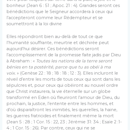
bonheur (Jean 6 : 51 ; Apoc. 21 : 4). Grandes seront ces
bénédictions que le Seigneur accordera à ceux qui
l’accepteront comme leur Rédempteur et se
soumettront à la loi divine
Elles répondront bien au-delà de tout ce que
l’humanité souffrante, meurtrie et déchirée peut
aujourd’hui désirer. Ces bénédictions seront
l’accomplissement de la promesse faite jadis par Dieu
à Abraham : «
Toutes les nations de la terre seront
bénies en ta postérité, parce que tu as obéi à ma
voix.
» (Genèse 22 : 18 ; 18 : 18 ; 12 : 3). Elles incluront le
réveil d’entre les morts de tous ceux qui sont dans les
sépulcres et, pour ceux qui obéiront au nouvel ordre
que Christ instaurera, la vie éternelle sur un globe
transformé en Eden où fleuriront l’amour de Dieu, du
prochain, la justice, l’entente entre les hommes, et
d’où disparaîtront les inimitiés, les querelles, la haine,
les guerres fratricides et finalement même la mort
(Jean 5 : 28 ; 1 Cor. 15 : 22, 23 ; Jérémie 31: 34 ; Esaïe 2 :1-
4 ; 1 Cor. 15 : 26). Par contre, ceux qui ne se