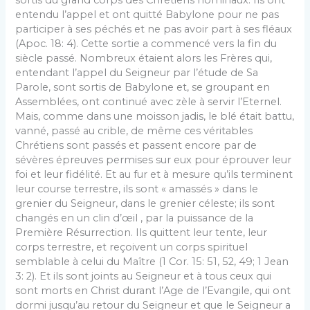
sortis du grand corps des Chrétiens nominaux. Ils ont
entendu l’appel et ont quitté Babylone pour ne pas
participer à ses péchés et ne pas avoir part à ses fléaux
(Apoc. 18: 4). Cette sortie a commencé vers la fin du
siècle passé. Nombreux étaient alors les Frères qui,
entendant l’appel du Seigneur par l’étude de Sa
Parole, sont sortis de Babylone et, se groupant en
Assemblées, ont continué avec zèle à servir l’Eternel.
Mais, comme dans une moisson jadis, le blé était battu,
vanné, passé au crible, de même ces véritables
Chrétiens sont passés et passent encore par de
sévères épreuves permises sur eux pour éprouver leur
foi et leur fidélité. Et au fur et à mesure qu’ils terminent
leur course terrestre, ils sont « amassés » dans le
grenier du Seigneur, dans le grenier céleste; ils sont
changés en un clin d’œil , par la puissance de la
Première Résurrection. Ils quittent leur tente, leur
corps terrestre, et reçoivent un corps spirituel
semblable à celui du Maître (1 Cor. 15: 51, 52, 49; 1 Jean
3: 2). Et ils sont joints au Seigneur et à tous ceux qui
sont morts en Christ durant l’Age de l’Evangile, qui ont
dormi jusqu’au retour du Seigneur et que le Seigneur a