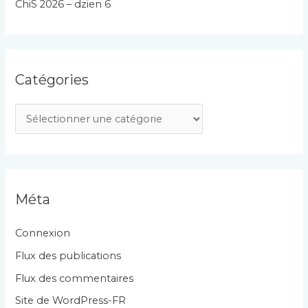
ChiS 2026 – dzien 6
Catégories
C
a
t
é
g
Méta
o
r
Connexion
i
Flux des publications
e
Flux des commentaires
s
Site de WordPress-FR