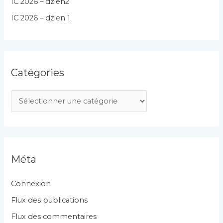
IC 2026 – dzien2
IC 2026 – dzien 1
Catégories
C
a
t
é
g
Méta
o
r
Connexion
i
Flux des publications
e
Flux des commentaires