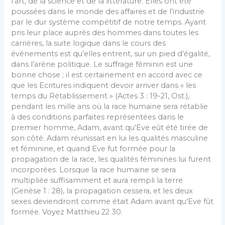
l’art, de la science et de la littérature. Elles ont été
poussées dans le monde des affaires et de l’industrie
par le dur système compétitif de notre temps. Ayant
pris leur place auprès des hommes dans toutes les
carrières, la suite logique dans le cours des
événements est qu’elles entrent, sur un pied d’égalité,
dans l’arène politique. Le suffrage féminin est une
bonne chose ; il est certainement en accord avec ce
que les Ecritures indiquent devoir arriver dans « les
temps du Rétablissement » (Actes 3 : 19-21, Ost.),
pendant les mille ans où la race humaine sera rétablie
à des conditions parfaites représentées dans le
premier homme, Adam, avant qu’Eve eût été tirée de
son côté. Adam réunissait en lui les qualités masculine
et féminine, et quand Eve fut formée pour la
propagation de la race, les qualités féminines lui furent
incorporées. Lorsque la race humaine se sera
multipliée suffisamment et aura rempli la terre
(Genèse 1 : 28), la propagation cessera, et les deux
sexes deviendront comme était Adam avant qu’Eve fût
formée. Voyez Matthieu 22 30.