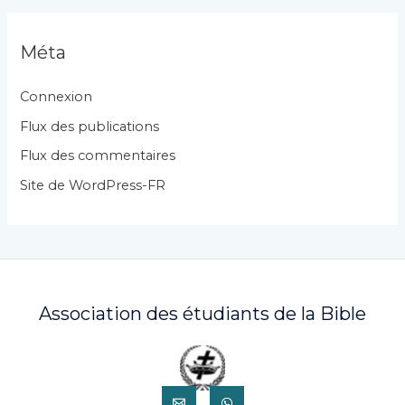
é
g
Méta
o
r
Connexion
i
Flux des publications
e
Flux des commentaires
s
Site de WordPress-FR
Association des étudiants de la Bible