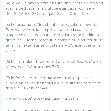
(4) le Roi Salomon offrit ensuite une prière en rapport
avec la dédicace, la multitude étant agenouillée. – 1
Rois 8 : 23-53 ; 2 Chroniques 6 : 14-40, 54 ; 6 : 3.
(5) Le psaume 132 fut chanté après cela :
« Lève-toi,
Eternel … »
Alors le feu provenant de la colonne
nuageuse descendit sur le propitiatoire, la Shékinah, la
gloire de l’Eternel remplit la maison et la multitude se
tenant à l’extérieur se prosterna. – 2 Chroniques 6 : 41 ;
7 : 1-3.
(6) L’assemblée dit alors :
« Car sa miséricorde dure à
toujours »
– 2 Chroniques 7 : 3.
(7) le Roi Salomon clôtura la cérémonie par une
allocution et une bénédiction, la multitude se tenant
debout. – 1 Rois 8 : 54-61.
« IL VOUS PRÉSENTERA SANS FAUTE »
En tant que pierres vivantes du Temple spirituel