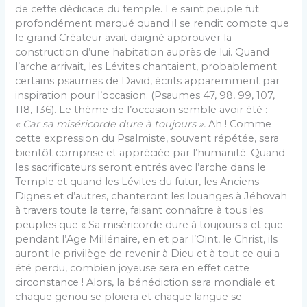
de cette dédicace du temple. Le saint peuple fut
profondément marqué quand il se rendit compte que
le grand Créateur avait daigné approuver la
construction d’une habitation auprès de lui. Quand
l’arche arrivait, les Lévites chantaient, probablement
certains psaumes de David, écrits apparemment par
inspiration pour l’occasion. (Psaumes 47, 98, 99, 107,
118, 136). Le thème de l’occasion semble avoir été :
« Car sa
miséricorde
dure à toujours ».
Ah ! Comme
cette expression du Psalmiste, souvent répétée, sera
bientôt comprise et appréciée par l’humanité. Quand
les sacrificateurs seront entrés avec l’arche dans le
Temple et quand les Lévites du futur, les Anciens
Dignes et d’autres, chanteront les louanges à Jéhovah
à travers toute la terre, faisant connaître à tous les
peuples que « Sa miséricorde dure à toujours » et que
pendant l’Age Millénaire, en et par l’Oint, le Christ, ils
auront le privilège de revenir à Dieu et à tout ce qui a
été perdu, combien joyeuse sera en effet cette
circonstance ! Alors, la bénédiction sera mondiale et
chaque genou se ploiera et chaque langue se