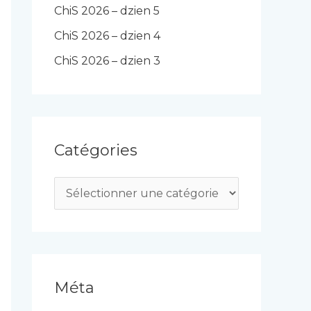
ChiS 2026 – dzien 5
ChiS 2026 – dzien 4
ChiS 2026 – dzien 3
Catégories
C
a
t
é
g
Méta
o