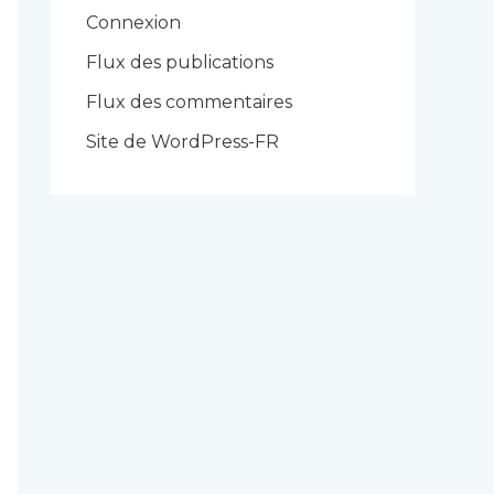
r
Connexion
i
Flux des publications
e
Flux des commentaires
s
Site de WordPress-FR