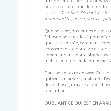
du fermier prospère qui prévoyai
pour sa récolte, puis de prendre l
Luc 12 : 20 :
«
Mais Dieu lui dit : I
redemandée ; et ce que tu as prépar
Que nous soyons jeunes ou plus 
Jéhovah nous a alloué pour afferm
que soit la durée, comment compt
consacré toute notre vie au servic
appartiennent. Notre alliance av
mettre en premier dans nos vies. 
Dans notre texte de base, Paul nou
qui sont en arrière, et aller de l’
deux choses, mais c’est une chose
une action.
OUBLİANT CE QUİ EST EN ARRİ