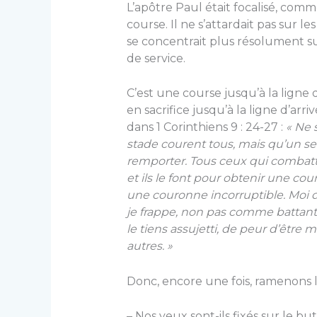
L’apôtre Paul était focalisé, comme
course. Il ne s’attardait pas sur 
se concentrait plus résolument 
de service.
C’est une course jusqu’à la ligne 
en sacrifice jusqu’à la ligne d’arriv
dans 1 Corinthiens 9 : 24-27 :
« Ne 
stade courent tous, mais qu’un se
remporter. Tous ceux qui combatt
et ils le font pour obtenir une cou
une couronne incorruptible. Moi d
je frappe, non pas comme battant l
le tiens assujetti, de peur d’être
autres. »
Donc, encore une fois, ramenons 
– Nos yeux sont-ils fixés sur le but