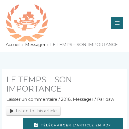
Aller
au
contenu
Accueil
Messager
LE TEMPS – SON IMPORTANCE
LE TEMPS – SON
IMPORTANCE
Laisser un commentaire
/
2018
,
Messager
/ Par
daw
Listen to this article
TÉLÉCHARGER L'ARTICLE EN PDF