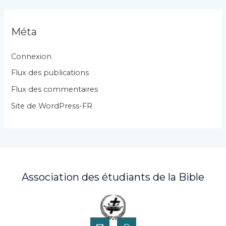
é
g
Méta
o
r
Connexion
i
Flux des publications
e
Flux des commentaires
s
Site de WordPress-FR
Association des étudiants de la Bible