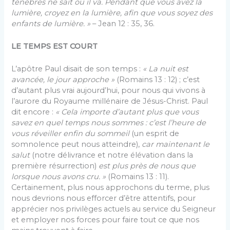
ténèbres ne sait où il va. Pendant que vous avez la
lumière, croyez en la lumière, afin que vous soyez des
enfants de lumière. »
– Jean 12 : 35, 36.
LE TEMPS EST COURT
L’apôtre Paul disait de son temps :
« La nuit est
avancée, le jour approche »
(Romains 13 : 12) ; c’est
d’autant plus vrai aujourd’hui, pour nous qui vivons à
l’aurore du Royaume millénaire de Jésus-Christ. Paul
dit encore :
« Cela importe d’autant plus que vous
savez en quel temps nous sommes : c’est l’heure de
vous réveiller enfin du sommeil
(un esprit de
somnolence peut nous atteindre),
car maintenant le
salut
(notre délivrance et notre élévation dans la
première résurrection)
est plus près de nous que
lorsque nous avons cru. »
(Romains 13 : 11).
Certainement, plus nous approchons du terme, plus
nous devrions nous efforcer d’être attentifs, pour
apprécier nos privilèges actuels au service du Seigneur
et employer nos forces pour faire tout ce que nos