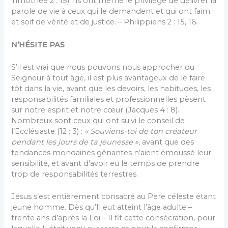
Timothée 2 : 15). Ils ont même le privilège de délivrer la
parole de vie à ceux qui le demandent et qui ont faim
et soif de vérité et de justice. – Philippiens 2 : 15, 16.
N’HÉSITE PAS
S’il est vrai que nous pouvons nous approcher du
Seigneur à tout âge, il est plus avantageux de le faire
tôt dans la vie, avant que les devoirs, les habitudes, les
responsabilités familiales et professionnelles pèsent
sur notre esprit et notre cœur (Jacques 4 : 8).
Nombreux sont ceux qui ont suivi le conseil de
l’Ecclésiaste (12 : 3) :
« Souviens-toi de ton créateur
pendant les jours de ta jeunesse »
, avant que des
tendances mondaines gênantes n’aient émoussé leur
sensibilité, et avant d’avoir eu le temps de prendre
trop de responsabilités terrestres.
Jésus s’est entièrement consacré au Père céleste étant
jeune homme. Dès qu’Il eut atteint l’âge adulte –
trente ans d’après la Loi – Il fit cette consécration, pour