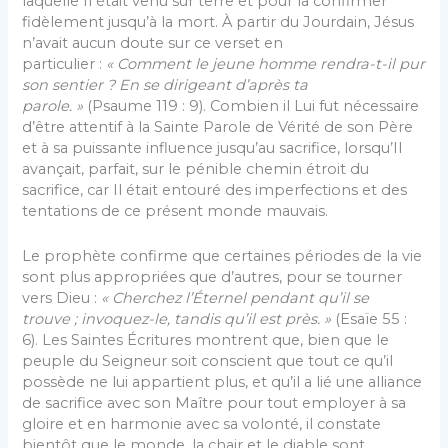
laquelle Il était venu sur terre et pour la confirmer
fidèlement jusqu’à la mort. À partir du Jourdain, Jésus
n’avait aucun doute sur ce verset en
particulier :
« Comment le jeune homme rendra-t-il pur
son sentier ? En se dirigeant d’après ta
parole. »
(Psaume 119 : 9). Combien il Lui fut nécessaire
d’être attentif à la Sainte Parole de Vérité de son Père
et à sa puissante influence jusqu’au sacrifice, lorsqu’Il
avançait, parfait, sur le pénible chemin étroit du
sacrifice, car Il était entouré des imperfections et des
tentations de ce présent monde mauvais.
Le prophète confirme que certaines périodes de la vie
sont plus appropriées que d’autres, pour se tourner
vers Dieu :
« Cherchez l’Éternel pendant qu’il se
trouve ; invoquez-le, tandis qu’il est près. »
(Esaïe 55 :
6). Les Saintes Écritures montrent que, bien que le
peuple du Seigneur soit conscient que tout ce qu’il
possède ne lui appartient plus, et qu’il a lié une alliance
de sacrifice avec son Maître pour tout employer à sa
gloire et en harmonie avec sa volonté, il constate
bientôt que le monde, la chair et le diable sont