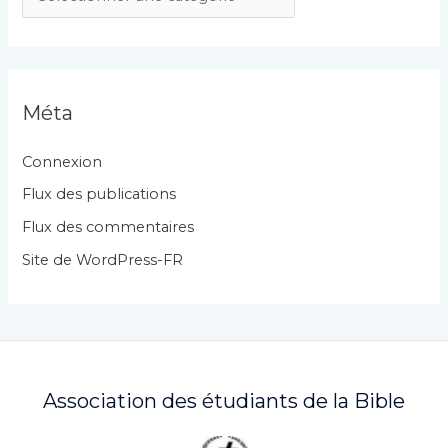
a
t
é
g
Méta
o
r
Connexion
i
Flux des publications
e
Flux des commentaires
s
Site de WordPress-FR
Association des étudiants de la Bible