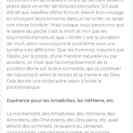
ces personnes qu’ils avaient ordre de détruire seraient
jetées dans un enfer de tortures éternelles ! S’il avait
été dit aux israélites d’être forts et d’avoir bon courage
en envoyant leurs ennemis dans un tel enfer, ce serait
une chose horrible ! Mais lorsque nous percevons que
le salaire du péché c’est la mort et non pas les
tourments éternels et que « l’enfer » est la condition
de mort, alors nous voyons le problème sous une
lumière très différente. Que les hommes meurent par
l’épée, par la peste, d’une manière naturelle ou par
accident, ce n’est que l’accomplissement de la
punition divine sur la race complète, qui va continuer
de s’accomplir selon le temps et la manière de Dieu.
Cela donne une toute autre vision à toute la
problématique.
Espérance pour les Amalécites, les Héthiens, etc.
La méchanceté des Amalécites, des Héthiens, des
Amoréens, des Phéréziens, des Jébusiens, etc. avait
atteint des sommets. Ils avaient eu certaines
opportunités, une certaine lumière, et la course