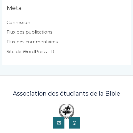
g
Méta
o
r
Connexion
i
Flux des publications
e
Flux des commentaires
s
Site de WordPress-FR
Association des étudiants de la Bible