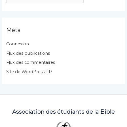
a
t
é
g
Méta
o
r
Connexion
i
Flux des publications
e
Flux des commentaires
s
Site de WordPress-FR
Association des étudiants de la Bible