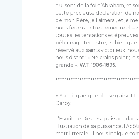
qui sont de la foi d’Abraham, et s
cette précieuse déclaration de no
de mon Père, je l’aimerai, et je me
nous ferons notre demeure chez lui 
toutes les tentations et épreuves
pèlerinage terrestre, et bien que 
réservé aux saints victorieux, no
nous disant : « Ne crains point ; j
grande ».
W.T. 1906-1895
.
**************************************
« Y a-t-il quelque chose qui soit tro
Darby.
L’Esprit de Dieu est puissant dan
illustration de sa puissance, l’A
mort littérale ; il nous indique c