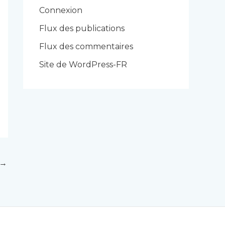
r
Connexion
i
Flux des publications
e
Flux des commentaires
s
Site de WordPress-FR
→