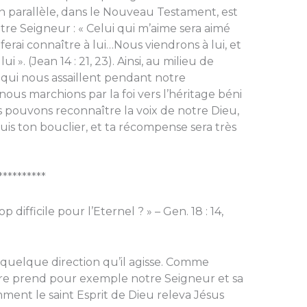
on parallèle, dans le Nouveau Testament, est
tre Seigneur : « Celui qui m’aime sera aimé
 ferai connaître à lui…Nous viendrons à lui, et
». (Jean 14 : 21, 23). Ainsi, au milieu de
 qui nous assaillent pendant notre
nous marchions par la foi vers l’héritage béni
us pouvons reconnaître la voix de notre Dieu,
e suis ton bouclier, et ta récompense sera très
**********
p difficile pour l’Eternel ? » – Gen. 18 : 14,
s quelque direction qu’il agisse. Comme
pôtre prend pour exemple notre Seigneur et sa
omment le saint Esprit de Dieu releva Jésus