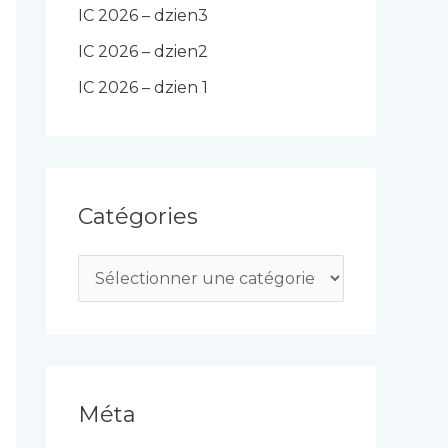
IC 2026 – dzien3
IC 2026 – dzien2
IC 2026 – dzien 1
Catégories
C
a
t
é
g
Méta
o