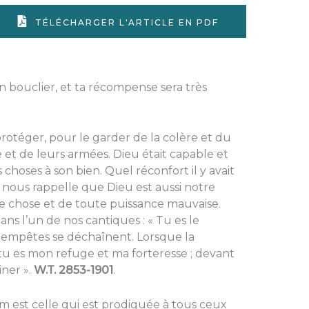
TÉLÉCHARGER L'ARTICLE EN PDF
ton bouclier, et ta récompense sera très
protéger, pour le garder de la colère et du
e et de leurs armées. Dieu était capable et
 choses à son bien. Quel réconfort il y avait
 nous rappelle que Dieu est aussi notre
te chose et de toute puissance mauvaise.
ns l’un de nos cantiques : « Tu es le
tempêtes se déchaînent. Lorsque la
tu es mon refuge et ma forteresse ; devant
iner ».
W.T. 2853-1901
.
am est celle qui est prodiguée à tous ceux