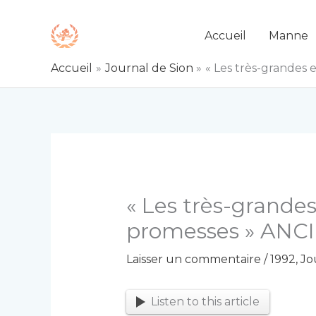
Aller
au
Accueil
Manne
contenu
Accueil
Journal de Sion
« Les très-grandes
« Les très-grandes
promesses » AN
Laisser un commentaire
/
1992
,
Jo
Listen to this article