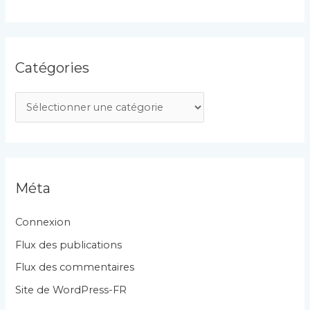
Catégories
C
a
t
é
g
Méta
o
r
Connexion
i
Flux des publications
e
Flux des commentaires
s
Site de WordPress-FR