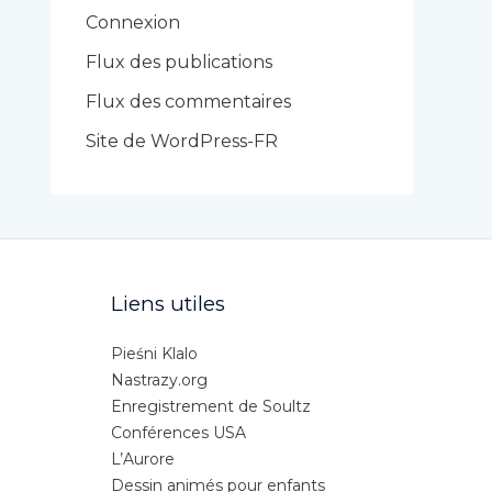
r
Connexion
i
Flux des publications
e
Flux des commentaires
s
Site de WordPress-FR
Liens utiles
Pieśni Klalo
Nastrazy.org
Enregistrement de Soultz
Conférences USA
L’Aurore
Dessin animés pour enfants