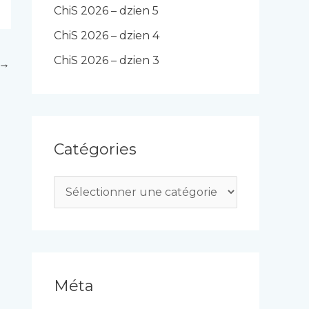
ChiS 2026 – dzien 5
ChiS 2026 – dzien 4
ChiS 2026 – dzien 3
→
Catégories
C
a
t
é
g
Méta
o