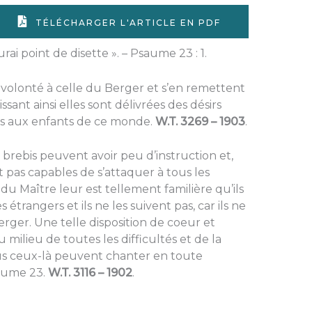
TÉLÉCHARGER L'ARTICLE EN PDF
rai point de disette ». – Psaume 23 : 1.
 volonté à celle du Berger et s’en remettent
ssant ainsi elles sont délivrées des désirs
s aux enfants de ce monde.
W.T. 3269 – 1903
.
 brebis peuvent avoir peu d’instruction et,
pas capables de s’attaquer à tous les
 du Maître leur est tellement familière qu’ils
étrangers et ils ne les suivent pas, car ils ne
erger. Une telle disposition de coeur et
u milieu de toutes les difficultés et de la
us ceux-là peuvent chanter en toute
saume 23.
W.T. 3116 – 1902
.