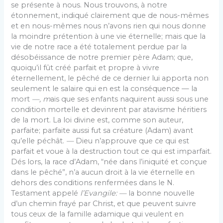
se présente à nous. Nous trouvons, à notre
étonnement, indiqué clairement que de nous-mêmes
et en nous-mêmes nous n’avons rien qui nous donne
la moindre prétention à une vie éternelle; mais que la
vie de notre race a été totalement perdue par la
désobéissance de notre premier père Adam; que,
quoiqu’il fût créé parfait et propre à vivre
éternellement, le pêché de ce dernier lui apporta non
seulement le salaire qui en est la consé­quence — la
mort
—, m
ais que ses enfants naquirent aussi sous une
condition mortelle et devinrent par atavisme héritiers
de la mort. La loi divine est, comme son auteur,
parfaite; parfaite aussi fut sa créature (Adam) avant
qu’elle péchât.
—
Dieu n’approuve que ce qui est
parfait et voue à la destruction tout ce qui est imparfait.
Dés lors, la race d’Adam, “née dans l’iniquité et conçue
dans le pêché”, n’a aucun droit à la vie éternelle en
dehors des conditions renfermées dans le N.
Testament appelé
l’Evangile: —
la bonne nouvelle
d’un chemin frayé par Christ, et que peuvent suivre
tous ceux de la famille adamique qui veulent en