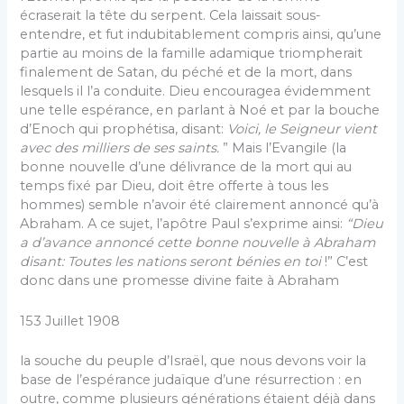
écraserait la tête du serpent. Cela laissait sous-
entendre, et fut indubi­tablement compris ainsi, qu’une
partie au moins de la famille adamique triompherait
finalement de Satan, du péché et de la mort, dans
lesquels il l’a conduite. Dieu encouragea évidemment
une telle espérance, en parlant à Noé et par la bouche
d’Enoch qui prophétisa, disant:
Voici, le Seigneur vient
avec des milliers de ses saints.
” Mais l’Evangile (la
bonne nouvelle d’une délivrance de la mort qui au
temps fixé par Dieu, doit être offerte à tous les
hommes) semble n’avoir été clairement an­noncé qu’à
Abraham. A ce sujet, l’apôtre Paul s’exprime ainsi:
“Dieu
a d’avance annoncé cette bonne nouvelle à Abraham
disant: Toutes les nations seront bénies en toi
!” C’est
donc dans une promesse divine faite à Abra­ham
153 Juillet 1908
la souche du peuple d’Israël, que nous devons voir la
base de l’espérance judaïque d’une résurrection : en
outre, comme plusieurs générations étaient déjà dans