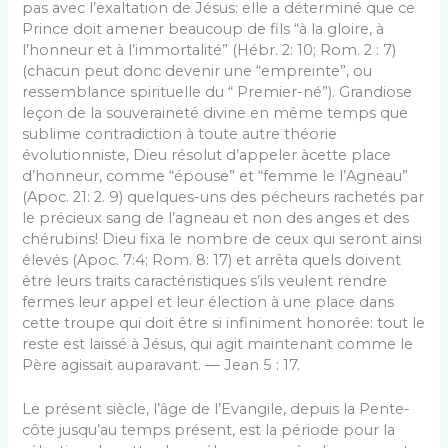
pas avec l’exaltation de Jésus: elle a déterminé que ce
Prince doit amener beaucoup de fils “à la gloire, à
l’honneur et à l’immortalité” (Hébr. 2: 10; Rom. 2 : 7)
(chacun peut donc devenir une “empreinte”, ou
ressem­blance spirituelle du “ Premier-né”). Grandiose
leçon de la souveraineté divine en même temps que
sublime contradiction à toute autre théorie
évolutionniste, Dieu résolut d’appeler àcette place
d’honneur, comme “épouse” et “femme le l’Agneau”
(Apoc. 21: 2. 9) quelques-uns des pécheurs rachetés par
le précieux sang de l’agneau et non des anges et des
chérubins! Dieu fixa le nombre de ceux qui seront ainsi
élevés (Apoc. 7:4; Rom. 8: 17) et arrêta quels doivent
être leurs traits caractéristiques s’ils veulent rendre
fermes leur appel et leur élection à une place dans
cette troupe qui doit être si infiniment honorée: tout le
reste est laissé à Jésus, qui agit main­tenant comme le
Père agissait auparavant. — Jean 5 : 17.
Le présent siècle, l’âge de l’Evangile, depuis la Pente­
côte jusqu’au temps présent, est la période pour la