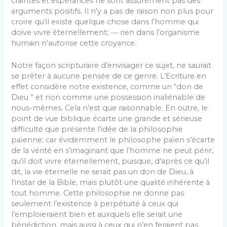
craintes et espérances ne sont assurément pas des
arguments positifs. Il n’y a pas de raison non plus pour
croire qu’il existe quelque chose dans l’homme qui
doive vivre éternellement;
—
rien dans l’organisme
humain n’au­torise cette croyance.
Notre façon scripturaire d’envisager ce sujet, ne sau­rait
se prêter à aucune pensée de ce genre. L’Ecriture en
effet considère notre existence, comme un “don de
Dieu ” et non comme une possession inaliénable de
nous-mêmes. Cela n’est que raisonnable. En outre, le
point de vue biblique écarte une grande et sérieuse
difficulté que présente l’idée de la philosophie
païenne; car évi­demment le philosophe païen s’écarte
de la vérité en s’imaginant que l’homme ne peut périr,
qu’il doit vivre éternellement, puisque, d’après ce qu’il
dit, la vie éternelle ne serait pas un don de Dieu, à
l’instar de la Bible, mais plutôt une qualité inhérente à
tout homme. Cette phi­losophie ne donne pas
seulement l’existence à perpétuité à ceux qui
l’emploieraient bien et auxquels elle serait une
bénédiction, mais aussi à ceux qui n’en feraient pas