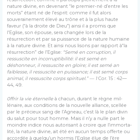
nature divine, en devenant “le premier-né d’entre les
morts” étant né de l’esprit: comme il fut alors
souverainement élevé au trône et à la plus haute
faveur (“à la droite de Dieu”) ainsi il a promis que
l’Eglise, son épouse, sera changée lors de la
résurrection et par sa puissance de la nature humaine
à la nature divine. Et ainsi nous lisons par rapport à“la
résurrection” de l’Eglise:
“Semé en corruption, il
ressuscite en incorruptibilité: il est semé en
déshonneur, il ressuscite en gloire; il est semé an
faiblesse, il ressuscite en puissance; il est semé corps
animal, il ressuscite corps spirituel.”
— 1
Cor. 15 : 42—
44, 49.
0ffrir la vie éternelle
à chacun, durant le règne mil­
lénaire, aux conditions de la nouvelle alliance, scellée
par le précieux sang de l’Agneau, c’est là le plan divin
du salut pour tout homme. Mais il n’y a nulle part le
moindre indice nous autorisant à croire que l’immorta­
lité, la nature divine, ait été en aucun temps offerte ou
accordée à quelqu’un hormis l’Eglise élue de l’ère