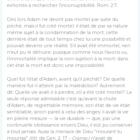
exhortés à rechercher l’incorruptibilité. Rom. 2:7.
Dès lors Adam ne devint pas mortel par suite du
péché, mais il fut créé mortel: il était de par sa nature
même sujet à la condamnation de la mort; cette
dernière était de tout temps chez lui une possibilité et
pouvait devenir une réalité. S’il avait été immortel, rien
n’eut pu le détruire; puisque comme nous l’avons vu,
l’immortalité implique la non-sujétion à la mort: dans
cet état la mort est donc une impossibilité.
Quel fut l’état d’Adam, avant qu’il pêchât? De quelle
manière fut-il atteint par la malédiction? Autrement
dit: Quelle vie avait-il à perdre, s’il a été créé mortel? La
seule réponse admissible c’est qu’avant la chute
d’Adam, de regrettable mémoire, son état de vie était
semblable, sinon pareil à celui des anges: il avait la vie
en pleine mesure
—
la vie durable — que, par une
continuelle obéissance envers Dieu, il eût pu conserver
à tout ja­mais. Aussi la menace de Dieu “mourant tu
mourras”
(litt.
de Gen. 2: 17
– Cramp.)
n’avait de