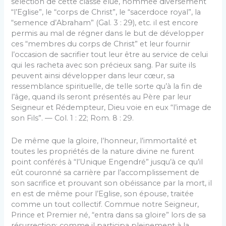
sélec­tion de cette classe élue, nommée diversement
“l’Eglise”, le “corps de Christ”, le “sacerdoce royal”, la
“semence d’Abraham” (Gal. 3 : 29), etc. il est encore
permis au mal de régner dans le but de développer
ces “membres du corps de Christ” et leur fournir
l’occasion de sacrifier tout leur être au service de celui
qui les racheta avec son précieux sang. Par suite ils
peuvent ainsi dévelop­per dans leur cœur, sa
ressemblance spirituelle, de telle sorte qu’à la fin de
l’âge, quand ils seront présentés au Père par leur
Seigneur et Rédempteur, Dieu voie en eux “l’image de
son Fils”. — Col. 1 : 22; Rom. 8 : 29.
De même que la gloire, l’honneur, l’immortalité et
toutes les propriétés de la nature divine ne furent
point conférés à “l’Unique Engendré” jusqu’à ce qu’il
eût couronné sa carrière par l’accomplissement de
son sacri­fice et prouvant son obéissance par la mort, il
en est de même pour l’Eglise, son épouse, traitée
comme un tout collectif. Commue notre Seigneur,
Prince et Premier­ né, “entra dans sa gloire” lors de sa
résurrection; comme il participa pleinement à la