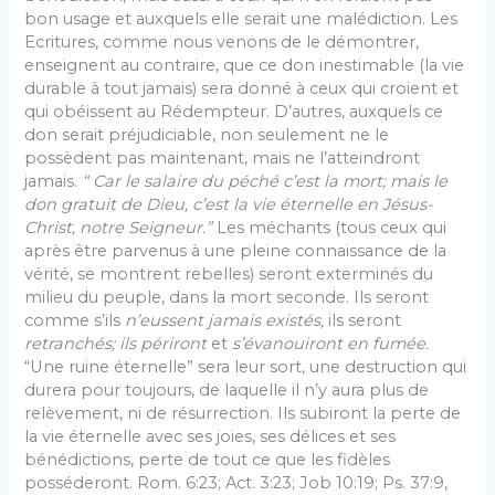
bon usage et auxquels elle serait une malédiction. Les
Ecritures, comme nous venons de le démontrer,
enseignent au contraire, que ce don inestimable (la vie
durable à tout jamais) sera donné à ceux qui croient et
qui obé­issent au Rédempteur. D’autres, auxquels ce
don serait préjudiciable, non seulement ne le
possèdent pas mainte­nant, mais ne l’atteindront
jamais.
“ Car le salaire du péché c’est la mort; mais le
don gratuit de Dieu, c’est la vie éternelle en Jésus-
Christ, notre Seigneur.”
Les méchants (tous ceux qui
après être parvenus à une pleine connaissance de la
vérité, se montrent rebelles) seront exterminés du
milieu du peuple, dans la mort seconde. Ils seront
comme s’ils
n’eussent jamais existés,
ils seront
retranchés; ils périront
et
s’évanouiront en fumée.
“Une ruine éternelle” sera leur sort, une destruction qui
durera pour toujours, de laquelle il n’y aura plus de
relèvement, ni de résurrection. Ils subiront la perte de
la vie éter­nelle avec ses joies, ses délices et ses
bénédictions, perte de tout ce que les fidèles
posséderont. Rom. 6:23; Act. 3:23; Job 10:19; Ps. 37:9,