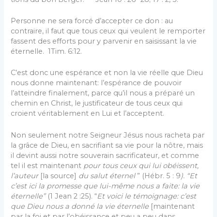
Personne ne sera forcé d’accepter ce don : au
contraire, il faut que tous ceux qui veulent le remporter
fassent des efforts pour y parvenir en saisissant la vie
éternelle. 1Tim. 6:12.
C’est donc une espérance et non la vie réelle que Dieu
nous donne maintenant: l’espérance de pouvoir
l’atteindre finalement, parce qu’il nous a préparé un
chemin en Christ, le justificateur de tous ceux qui
croient vérita­blement en Lui et l’acceptent.
Non seulement notre Seigneur Jésus nous racheta par
la grâce de Dieu, en sacrifiant sa vie pour la nôtre, mais
il devint aussi notre souverain sacrificateur, et comme
tel il est maintenant
pour tous ceux qui lui obéissent,
l’auteur
[la source]
du salut éternel
” (Hébr. 5 : 9
). “Et
c’est ici la promesse que lui-même nous a faite: la vie
éternelle”
(1 Jean 2 :25). “
Et voici le témoignage: c’est
que Dieu nous a donné la vie éternelle
[maintenant
par la foi et par l’obéissance et peu a peu dans