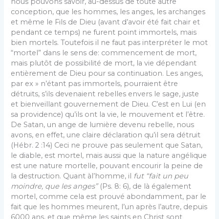
nous pouvons savoir, au-dessus de toute autre
conception, que les hom­mes, les anges, les archanges
et même le Fils de Dieu (avant d’avoir été fait chair et
pendant ce temps) ne furent point immortels, mais
bien mortels. Toutefois il ne faut pas interpréter le mot
“mortel” dans le sens de: commencement de mort,
mais plutôt de possibilité de mort, la vie dépendant
entièrement de Dieu pour sa continuation. Les anges,
par ex » n’étant pas immortels, pourraient être
détruits, s’ils devenaient rebelles envers le sage, juste
et bienveillant gouvernement de Dieu. C’est en Lui (en
sa providence) qu’ils ont la vie, le mouvement et l’être.
De Satan, un ange de lumière devenu rebelle, nous
avons, en effet, une claire déclaration qu’il sera détruit
(Hébr. 2 :14) Ceci ne prouve pas seule­ment que Satan,
le diable, est mortel, mais aussi que la nature angélique
est une nature mortelle, pouvant encourir la peine de
la destruction. Quant àl’homme, il
fut “fait un peu
moindre, que les anges”
(Ps. 8: 6), de là également
mortel, comme cela est prouvé abon­damment, par le
fait que les hommes meurent, l’un après l’autre, depuis
6000 ans, et que même les saints en Christ sont