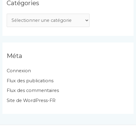
Catégories
C
a
t
é
g
Méta
o
r
Connexion
i
Flux des publications
e
Flux des commentaires
s
Site de WordPress-FR