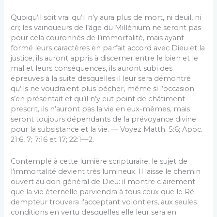
Quoiqu’il soit vrai qu’il n’y aura plus de mort, ni deuil, ni
cri; les vainqueurs de l’âge du Millénium ne seront pas
pour cela couronnés de l’immortalité, mais ayant
formé leurs caractères en parfait accord avec Dieu et la
justice, ils auront appris à discerner entre le bien et le
mal et leurs conséquences, ils auront subi des
épreuves à la suite desquelles il leur sera démontré
qu’ils ne voudraient plus pécher, même si l’occasion
s’en présentait et qu’il n’y eut point de châtiment
prescrit, ils n’auront pas la vie en eux-mêmes, mais
seront toujours dépendants de la prévoyance divine
pour la subsistance et la vie.
—
Voyez Matth. 5:6; Apoc.
21:6, 7; 7:16 et 17; 22:1—2.
Contemplé à cette lumière scripturaire, le sujet de
l’immortalité devient très lumineux. Il laisse le chemin
ouvert au don général de Dieu: il montre clairement
que la vie éternelle parviendra à tous ceux que le Ré­
dempteur trouvera l’acceptant volontiers, aux seules
con­ditions en vertu desquelles elle leur sera en