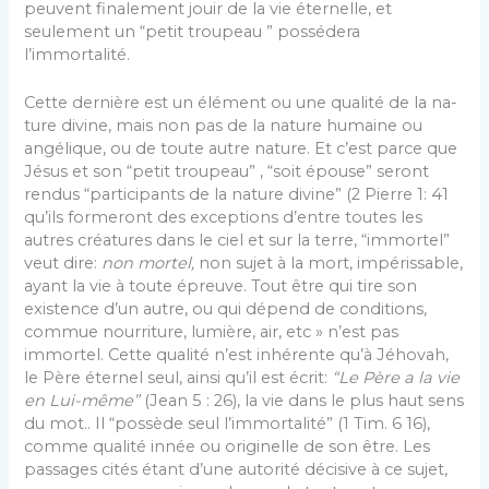
peuvent finalement jouir de la vie éternelle, et
seulement un “petit troupeau ” possédera
l’immortalité.
Cette dernière est un élément ou une qualité de la na­
ture divine, mais non pas de la nature humaine ou
angélique, ou de toute autre nature. Et c’est parce que
Jésus et son “petit troupeau” , “soit épouse” seront
rendus “participants de la nature divine” (2 Pierre 1: 41
qu’ils formeront des exceptions d’entre toutes les
autres créatures dans le ciel et sur la terre, “immortel”
veut dire:
non mortel,
non sujet à la mort, impérissable,
ayant la vie à toute épreuve. Tout être qui tire son
existence d’un autre, ou qui dépend de conditions,
commue nour­riture, lumière, air, etc » n’est pas
immortel. Cette qua­lité n’est inhérente qu’à Jéhovah,
le Père éternel seul, ainsi qu’il est écrit:
“Le Père a la vie
en Lui-même”
(Jean 5 : 26), la vie dans le plus haut sens
du mot.. Il “possède seul l’immortalité” (1 Tim. 6 16),
comme qua­lité innée ou originelle de son être. Les
passages cités étant d’une autorité décisive à ce sujet,