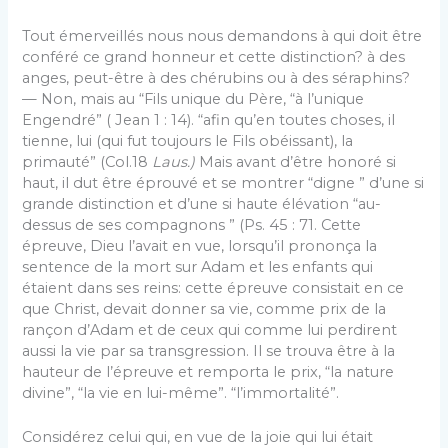
Tout émerveillés nous nous demandons à qui doit être
conféré ce grand honneur et cette distinction? à des
anges, peut-être à des chérubins ou à des séraphins?
— Non, mais au “Fils unique du Père, “à l’unique
Engendré” ( Jean 1 : 14). “afin qu’en toutes choses, il
tienne, lui (qui fut toujours le Fils obéissant), la
primauté” (Col.18
Laus.)
Mais avant d’être honoré si
haut, il dut être éprouvé et se montrer “digne ” d’une si
grande dis­tinction et d’une si haute élévation “au-
dessus de ses compagnons ” (Ps. 45 : 71. Cette
épreuve, Dieu l’avait en vue, lorsqu’il prononça la
sentence de la mort sur Adam et les enfants qui
étaient dans ses reins: cette épreuve consistait en ce
que Christ, devait donner sa vie, comme prix de la
rançon d’Adam et de ceux qui comme lui perdirent
aussi la vie par sa transgression. Il se trouva être à la
hauteur de l’épreuve et remporta le prix, “la nature
divine”, “la vie en lui-même”. “l’immortalité”.
Considérez celui qui, en vue de la joie qui lui était