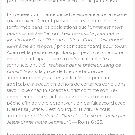
profiter pour retourner de la chute à la perfection.
La pensée dominante de cette espérance de la récon­
ciliation avec Dieu, et partant de la vie éternelle, est
renfermée dans les déclarations que “
Christ est mort
pour nos péchés”
et qu’“
il est ressuscité pour notre
justifi­cation”
: car
“l’homme, Jésus-Christ, s’est donné
lui-même en rançon, [
prix correspondant]
pour tous”.
Adam et la postérité, qui, lorsqu’il pécha, était encore
en lui et par­ticipait d’une manière naturelle à sa
semence, ont été
“rachetés par le précieux sang de
Christ”.
Mais si la grâce de Dieu a été prévue
abondamment
pour tous,
elle n’est cependant
applicable
a aucun
en dehors de certaines con­ditions,
savoir: que chacun accepte Christ comme son Ré­
dempteur et que par Lui il devienne victorieux du
péché afin de vivre dorénavant en parfait accord avec
Dieu et sa justice. C’est pourquoi l’Ecriture nous
apprend
que “le don de Dieu c’est la vie éternelle par
Jésus-Christ notre Seigneur”.
—
Rom. 6 : 23.