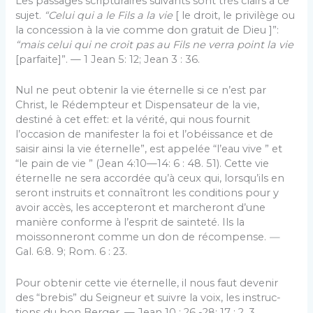
Les passages scripturaires suivants sont très clairs à ce
sujet.
“Celui qui a le Fils a la vie
[ le droit, le pri­vilège ou
la concession à la vie comme don gratuit de Dieu ]”:
“mais celui qui ne croit pas au Fils ne verra point la vie
[parfaite]”. — 1 Jean 5: 12; Jean 3 : 36.
Nul ne peut obtenir la vie éternelle si ce n’est par
Christ, le Rédempteur et Dispensateur de la vie,
destiné à cet effet: et la vérité, qui nous fournit
l’occasion de manifester la foi et l’obéissance et de
saisir ainsi la vie éternelle”, est appelée “l’eau vive ” et
“le pain de vie ” (Jean 4:10—14: 6 : 48. 51). Cette vie
éternelle ne sera accordée qu’à ceux qui, lorsqu’ils en
seront instruits et connaîtront les conditions pour y
avoir accès, les accep­teront et marcheront d’une
manière conforme à l’esprit de sainteté. Ils la
moissonneront comme un don de récompense.
—
Gal. 6:8. 9; Rom. 6 : 23.
Pour obtenir cette vie éternelle, il nous faut devenir
des “brebis” du Seigneur et suivre la voix, les instruc­
tions du bon Berger. — Jean 10 : 26 -28; 17 : 2, 3.