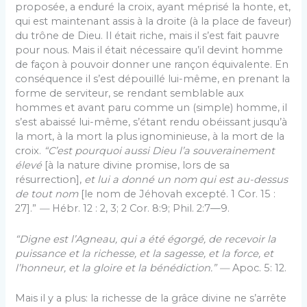
proposée, a enduré la croix, ayant méprisé la honte, et,
qui est maintenant assis à la droite (à la place de faveur)
du trône de Dieu. Il était riche, mais il s’est fait pauvre
pour nous. Mais il était nécessaire qu’il devint homme
de façon à pouvoir donner une rançon équivalente. En
conséquence il s’est dépouillé lui-même, en prenant la
forme de serviteur, se rendant semblable aux
hommes et avant paru comme un (simple) homme, il
s’est abaissé lui-même, s’étant rendu obéissant jusqu’à
la mort, à la mort la plus ignominieuse, à la mort de la
croix.
“C’est pourquoi aussi Dieu l’a souverainement
élevé
[à la na­ture divine promise, lors de sa
résurrection],
et lui a donné un nom qui est au-dessus
de tout nom
[le nom de Jéhovah excepté. 1 Cor. 15 :
27].”
—
Hébr. 12 : 2, 3; 2 Cor. 8:9; Phil. 2:7—9.
“Digne est l’Agneau, qui a été égorgé, de recevoir la
puissance et la richesse, et la sagesse, et la force, et
l’honneur, et la gloire et la bénédiction.”
—
Apoc. 5: 12.
Mais il y a plus: la richesse de la grâce divine ne s’arrête