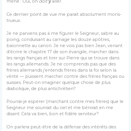
mène : Oui, on
doit
y
aller.
Ce dernier point de vue me parait absolument mons­
trueux.
Je ne parviens pas à me figurer le Seigneur, sabre au
poing, conduisant au carnage les douze apôtres,
baïon­nette au canon. Je ne vois pas bien Jean, venant
d’écrire le chapitre 17 de son évangile, marcher dans
les rangs français et tirer sur Pierre qui se trouve dans
les rangs allemands. Je ne comprends pas que des
frères allemands j’entends frères dans la foi selon la
vérité — puissent marcher contre des frères français ou
suisses. Peut-on imaginer quelque chose de plus
diabolique, de plus anti­chrétien?
Pourrai-je espérer (marchant contre mes frères) que le
Seigneur me sourirait du ciel et me bénirait en me
disant: Cela va bien, bon et fidèle serviteur?
On parlera peut-être de la défense des intérêts des