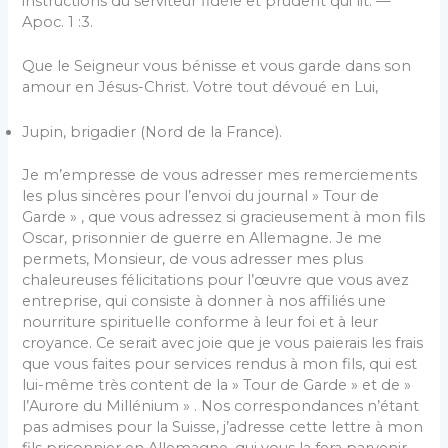
instructions du serviteur fidèle et prudent qui lit. —
Apoc. 1 :3.
Que le Seigneur vous bénisse et vous garde dans son
amour en Jésus-Christ. Votre tout dévoué en Lui,
Jupin, brigadier (Nord de la France).
Je m’empresse de vous adresser mes remerciements
les plus sincères pour l’envoi du journal » Tour de
Garde » , que vous adressez si gracieusement à mon fils
Oscar, prisonnier de guerre en Allemagne. Je me
permets, Monsieur, de vous adresser mes plus
chaleureuses félicitations pour l’œuvre que vous avez
entreprise, qui consiste à donner à nos affiliés une
nourriture spirituelle conforme à leur foi et à leur
croyance. Ce serait avec joie que je vous paierais les frais
que vous faites pour services rendus à mon fils, qui est
lui-même très content de la » Tour de Garde » et de »
l’Aurore du Millénium » . Nos correspondances n’étant
pas admises pour la Suisse, j’adresse cette lettre à mon
fils prisonnier en Allemagne, qui vous la fera parvenir.