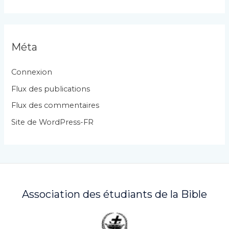
t
é
g
Méta
o
r
Connexion
i
Flux des publications
e
Flux des commentaires
s
Site de WordPress-FR
Association des étudiants de la Bible