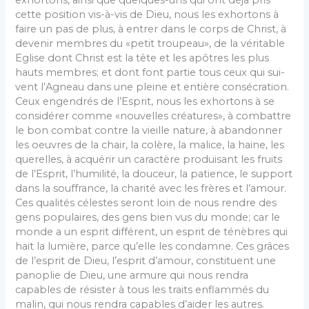
exhortons, ainsi que quel­ques-uns qui ont déjà pris
cette position vis-à-vis de Dieu, nous les exhortons à
faire un pas de plus, à entrer dans le corps de Christ, à
devenir membres du «petit troupeau», de la véritable
Eglise dont Christ est la tête et les apôtres les plus
hauts membres; et dont font partie tous ceux qui sui­
vent l’Agneau dans une pleine et entière consécration.
Ceux engendrés de l’Esprit, nous les exhortons à se
considérer comme «nouvelles créatures», à combattre
le bon combat contre la vieille nature, à abandonner
les oeuvres de la chair, la colère, la malice, la haine, les
querelles, à acquérir un caractère pro­duisant les fruits
de l’Esprit, l’humilité, la douceur, la patience, le support
dans la souffrance, la charité avec les frères et l’amour.
Ces qualités célestes seront loin de nous rendre des
gens populaires, des gens bien vus du monde; car le
monde a un esprit différent, un esprit de ténèbres qui
hait la lumière, parce qu’elle les condamne. Ces grâces
de l’esprit de Dieu, l’esprit d’amour, constituent une
panoplie de Dieu, une ar­mure qui nous rendra
capables de résister à tous les traits enflammés du
malin, qui nous rendra capables d’aider les autres.