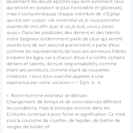
seulement les douze apôtres (qui sont sûrement ceux
qui seront en position la plus honorable et glorieuse),
mais il comprend aussi chaque membre de
«l’Eglise
qui est son corps»: «Je reviendrai et je vous prendrai
auprès de moi afin que, là où je suis, vous y soyez
aussi.»
Dans les paraboles des deniers et des talents
notre Seigneur évidemment parle de ceux qui seront
vivants lors de son second avènement; il parle d’eux
comme les re­présentants de tous ses serviteurs fidèles
à travers les âges, car à chacun d’eux il a confié certains
deniers et talents, dons et responsabilités, comme
étant ses serviteurs, comme étant de nouvelles
créatures. «
Vous tous avez été appelés à une
espérance par votre vocation.»
— Eph. 4 : 4.
« Notre homme extérieur se détruit».
Changement de temps et de circonstances diffèrent
les conditions, mais le principe énoncé dans les
Ecritures con­tinue à avoir force et signification. Ce n’est
plus la coutume de crucifier, de lapider, de battre de
verges, de brûler vif