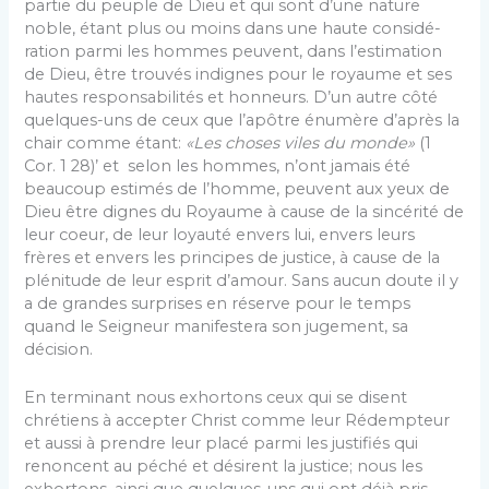
partie du peuple de Dieu et qui sont d’une nature
noble, étant plus ou moins dans une haute considé­
ration parmi les hommes peuvent, dans l’estimation
de Dieu, être trouvés indignes pour le royaume et ses
hautes respon­sabilités et honneurs. D’un autre côté
quelques-uns de ceux que l’apôtre énumère d’après la
chair comme étant:
«Les choses viles du monde»
(1
Cor. 1 28)’ et selon les hommes, n’ont jamais été
beaucoup estimés de l’homme, peu­vent aux yeux de
Dieu être dignes du Royaume à cause de la sincérité de
leur coeur, de leur loyauté envers lui, envers leurs
frères et envers les principes de justice, à cause de la
plénitude de leur esprit d’amour. Sans aucun doute il y
a de grandes surprises en réserve pour le temps
quand le Sei­gneur manifestera son jugement, sa
décision.
En terminant nous exhortons ceux qui se disent
chrétiens à accepter Christ comme leur Rédempteur
et aussi à prendre leur placé parmi les justifiés qui
renoncent au péché et désirent la justice; nous les