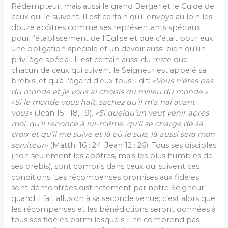
Rédempteur, mais aussi le grand Berger et le Guide de
ceux qui le sui­vent. Il est certain qu’il envoya au loin les
douze apôtres comme ses représentants spéciaux
pour l’établissement de l’Eglise et que c’était pour eux
une obligation spéciale et un devoir aussi bien qu’un
privilège spécial. Il est certain aussi du reste que
chacun de ceux qui suivent le Seigneur est ap­pelé sa
brebis, et qu’à l’égard d’eux tous il dit:
«Vous n’êtes pas
du monde et je vous ai choisis du milieu du monde.»
«Si le monde vous hait, sachez qu’il m’a haï avant
vous»
(Jean 15 : 18, 19).
«Si quelqu’un veut venir après
moi, qu’il renonce à lui-même, qu’il se charge de sa
croix et qu’il me suive et là où je suis, là aussi sera mon
serviteur»
(Matth. 16 : 24; Jean 12 : 26). Tous ses disciples
(non seulement les apôtres, mais les plus humbles de
ses brebis), sont compris dans ceux qui suivent ces
conditions. Les récompenses pro­mises aux fidèles
sont démontrées distinctement par notre Seigneur
quand il fait allusion à sa seconde venue; c’est alors que
les récompenses et les bénédictions seront données à
tous ses fidèles parmi lesquels il ne comprend pas