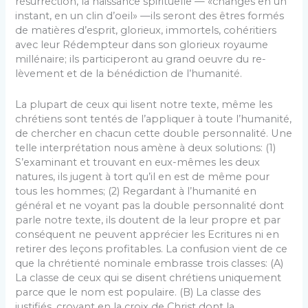
résurrection, la naissance spirituelle — «changés en un
instant, en un clin d’oeil» —ils seront des êtres formés
de matières d’esprit, glorieux, immortels, cohéritiers
avec leur Rédempteur dans son glorieux royaume
millénaire; ils participeront au grand oeuvre du re­
lèvement et de la bénédiction de l’humanité.
La plupart de ceux qui lisent notre texte, même les
chré­tiens sont tentés de l’appliquer à toute l’humanité,
de chercher en chacun cette double personnalité. Une
telle interprétation nous amène à deux solutions: (1)
S’examinant et trouvant en eux-mêmes les deux
natures, ils jugent à tort qu’il en est de même pour
tous les hommes; (2) Regardant à l’humanité en
général et ne voyant pas la double personnalité dont
parle notre texte, ils doutent de la leur propre et par
conséquent ne peuvent apprécier les Ecritures ni en
retirer des leçons profitables. La confusion vient de ce
que la chrétienté nomi­nale embrasse trois classes: (A)
La classe de ceux qui se disent chrétiens uniquement
parce que le nom est popu­laire. (B) La classe des
justifiés, croyant en la croix de Christ dont la