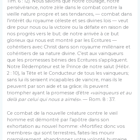
Tim. 6 : 12). Nous savons que notre courage, notre
persévérance, notre zèle dans le combat contre la
vieille na­ture propre et ses tendances, — combat dans
l’intérêt du royaume céleste et ses divines lois — veut
dire pour nous ou la victoire ou la défaite en raison de
nos progrès vers le but; de notre arrivée à ce but
glorieux qui nous est montré par les Ecritures —
cohéritiers avec Christ dans son royaume millénaire et
cohéritiers de sa nature divine. C’est aux vain­queurs
que les promesses bénies des Ecritures s’appliquent.
Notre Rédempteur est le Prince de notre salut (Hébr.
2 : 10), la Tête et le Conducteur de tous les vainqueurs;
sans lui ils seraient incapables de vaincre, mais ils le
peuvent par son aide et sa grâce; ils peuvent
triompher ayant la promesse d’être
«vainqueurs et au
delà par celui qui nous a aimés»
. — Rom. 8 : 37.
Ce combat de la nouvelle créature contre le vieil
homme est démontré par l’apôtre dans son
exhortation au nouvel homme: «Mortifiez donc vos
membres» qui sont terrestres, faites-les mourir
premièrement, abandonnez votre volonté humaine,