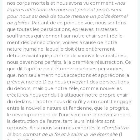
nos corps mortels et nous avons vu comment
«nos
légères afflic­tions du moment présent produisent
pour nous au delà de toute mesure un poids éternel
de gloire».
Partant de ce point de vue, nous sentons
que toutes les persécutions, épreuves, tristesses,
souffrances qui viennent sur notre chair sont réelle­
ment des bénédictions, voilées à cause de notre
nature hu­maine; laquelle doit être entièrement
détruite avant que, comme de «nouvelles créatures»,
nous devenions parfaits, à la première résurrection. Ce
que dit l’apôtre peut étonner quelques personnes,
que, non seulement nous acceptons et apprécions la
prévoyance de Dieu nous envoyant des persé­cutions
du dehors, mais que notre zèle, comme nouvelles
créatures nous conduit à attaquer notre propre chair
du dedans. L’apôtre nous dit qu’il y a un conflit engagé
entre la nou­velle nature et l’ancienne, que le progrès,
le développement de l’une veut dire le renversement,
la destruction de l’autre, tant leurs intérêts sont
opposés. Ainsi nous sommes exhortés à:
«Combattre
le bon combat de la foi et à saisir la vie éter­nelle
(1