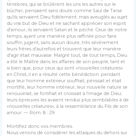
ténèbres, qui se brûlèrent les uns les autres sur le
bûcher, pensaient sans doute comme Saul de Tarse
qu’ils servaient Dieu fidèlement; mais aveuglés au sujet
du vrai but de Dieu et ne sachant apprécier son esprit
d’amour, ils servaient Satan et le péché. Ceux de notre
temps, ayant une manière plus raffinée pour faire
souffrir, jugent, sans aucun doute, très sévèrement
leurs frères d’autrefois et trouvent que leur ma­nière
d’agir était mauvaise. Malgré tout, de tout temps, Dieu
a été le Maître dans les affaires de son peuple, tant et
si bien que, pour ceux qui sont «nouvelles créatures»
en Christ, il en a résulté cette bénédiction: pendant
que leur homme extérieur souffrait, périssait et était
mortifié, leur homme intérieur, leur nouvelle nature se
renouvelait, se for­tifiait et croissait à l’image de Dieu;
leurs épreuves les avaient rendus plus semblables à de
«nouvelles créatures», à la res­semblance du Fils de son
amour. — Rom. 8 : 29.
Mortifiez donc vos membres.
Nous venons de considérer les attaques du dehors sur