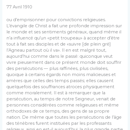
77 Avril 1910
ou d’emprisonner pour convictions religieuses.
L’évangile de Christ a fait une profonde impression sur
le monde et ses sentiments généraux, quand même il
n’a influencé qu’un «petit troupeau» à accepter d’être
tout à fait ses disciples et de «suivre [de plein gré]
l’Agneau partout où il va». Il en est malgré tout,
aujourd’hui comme dans le passé: quiconque veut
vivre pieusement dans ce présent monde doit souffrir
des persécutions — plus raffinées, plus civilisées,
quoique à certains égards non moins malicieuses et
amères que celles des temps passés; elles causent
quelquefois des souffrances atroces physiquement
comme moralement. Il est à remarquer que la
persécution, au temps de notre Seigneur, venait de
personnes considérées comme religieuses et même
orthodoxes de ce temps, des gens de sa propre
nation. De même que toutes les persécutions de l’âge
des ténèbres furent instituées par les professants
religieux, ainsi en est-il aujourd’hui; la plus grande partie