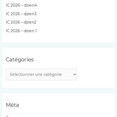
IC 2026 – dzien4
IC 2026 – dzien3
IC 2026 – dzien2
IC 2026 – dzien 1
Catégories
C
a
t
é
g
Méta
o