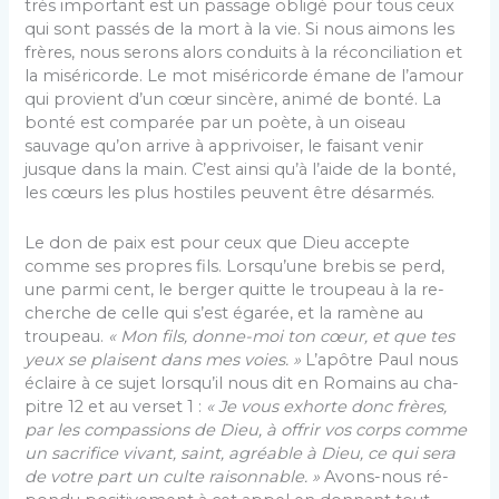
très important est un passage obligé pour tous ceux
qui sont passés de la mort à la vie. Si nous aimons les
frères, nous serons alors conduits à la réconciliation et
la miséricorde. Le mot miséricorde émane de l’amour
qui provient d’un cœur sincère, animé de bonté. La
bonté est comparée par un poète, à un oiseau
sauvage qu’on arrive à apprivoiser, le faisant venir
jusque dans la main. C’est ainsi qu’à l’aide de la bonté,
les cœurs les plus hostiles peuvent être désarmés.
Le don de paix est pour ceux que Dieu accepte
comme ses propres fils. Lorsqu’une brebis se perd,
une parmi cent, le berger quitte le troupeau à la re­
cherche de celle qui s’est égarée, et la ramène au
troupeau.
« Mon fils, donne-moi ton cœur, et que tes
yeux se plaisent dans mes voies. »
L’apôtre Paul nous
éclaire à ce sujet lorsqu’il nous dit en Romains au cha­
pitre 12 et au verset 1 :
« Je vous exhorte donc frères,
par les compassions de Dieu, à offrir vos corps comme
un sacrifice vivant, saint, agréable à Dieu, ce qui sera
de votre part un culte raisonnable. »
Avons-nous ré­