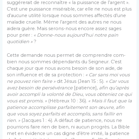
suggérerait de reconnaître « la puissance de l’argent ».
C’est une puissance misérable, car elle ne nous est plus
d’aucune utilité lorsque nous sommes affectés d’une
maladie cruelle. Même l’argent des au­tres ne nous
aidera guère. Mais serons-nous encore assez sages
pour prier :
« Donne-nous aujourd’hui no­tre pain
quotidien »
?
Cette demande nous permet de comprendre com­
bien nous sommes dépendants du Seigneur. C’est
chaque jour que nous avons besoin de son aide, de
son influence et de sa protection :
« Car sans moi vous
ne pouvez rien faire »
dit Jésus (Jean 15 : 5).
« Car vous
avez besoin de persévérance
[patience],
afin qu’après
avoir accompli la volonté de Dieu, vous obte­niez ce qui
vous est promis. »
(Hébreux 10 : 36).
« Mais il faut que la
patience accomplisse parfaitement son œuvre, afin
que vous soyez parfaits et accomplis, sans faillir en
rien. »
(Jacques 1 : 4). A défaut de pa­tience, nous ne
pourrions faire rien de bien, ni aucun progrès. La Bible
met en évidence un cas digne d’être imité, la patience