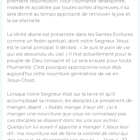
première résurrection. Pour l’humanité désespérée,
malade et accablée par toutes sortes d’épreuves, il lui
sera donné au temps approprié de retrouver la joie et
la vie éternelle.
La Vérité divine est présentée dans les Saintes Ecritures
comme un festin spirituel, dont notre Sei­gneur Jésus
est le canal principal. Il déclara :
« Je suis le pain de vie
qui est descendu du ciel. »
Il l’est actuel­lement pour le
peuple de Dieu consacré et Le sera en­suite pour toute
l’humanité. C’est pourquoi appro­prions-nous déjà
aujourd’hui cette nourriture généra­trice de vie en
Jésus-Christ.
Lorsque notre Seigneur était sur la terre et qu’Il
accomplissait sa mission, les disciples Le pressèrent de
manger, disant :
« Rabbi, mange.
Il leur dit :
j’ai à
manger une nourriture que vous ne connaissez pas.
Les disciples se disaient donc les uns aux autres :
Quelqu’un lui aurait-il apporté à manger ? Jésus leur
dit : ma nourriture est de faire la volonté de celui qui