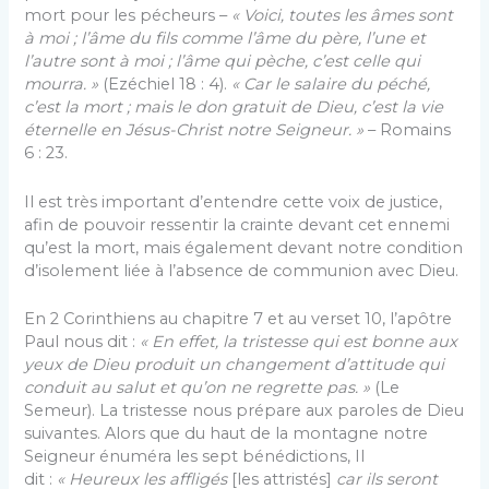
mort pour les pécheurs –
« Voici, toutes les âmes sont
à moi ; l’âme du fils comme l’âme du père, l’une et
l’autre sont à moi ; l’âme qui pèche, c’est celle qui
mourra. »
(Ezé­chiel 18 : 4).
« Car le salaire du péché,
c’est la mort ; mais le don gratuit de Dieu, c’est la vie
éternelle en Jésus-Christ notre Seigneur. »
– Romains
6 : 23.
Il est très important d’entendre cette voix de jus­tice,
afin de pouvoir ressentir la crainte devant cet en­nemi
qu’est la mort, mais également devant notre condition
d’isolement liée à l’absence de communion avec Dieu.
En 2 Corinthiens au chapitre 7 et au verset 10, l’apôtre
Paul nous dit :
« En effet, la tristesse qui est bonne aux
yeux de Dieu produit un changement d’attitude qui
conduit au salut et qu’on ne regrette pas. »
(Le
Semeur). La tristesse nous prépare aux pa­roles de Dieu
suivantes. Alors que du haut de la mon­tagne notre
Seigneur énuméra les sept bénédictions, Il
dit :
« Heureux les affligés
[les attristés]
car ils seront