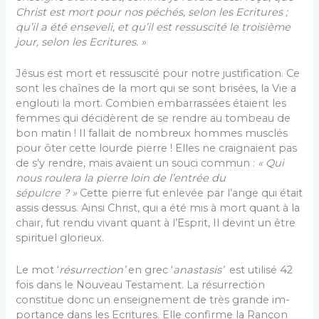
Christ est mort pour nos péchés, selon les Ecritures ;
qu’il a été enseveli, et qu’il est ressuscité le troisième
jour, selon les Ecritures. »
Jésus est mort et ressuscité pour notre justifica­tion. Ce
sont les chaînes de la mort qui se sont brisées, la Vie a
englouti la mort. Combien embarrassées étaient les
femmes qui décidèrent de se rendre au tombeau de
bon matin ! Il fallait de nombreux hommes musclés
pour ôter cette lourde pierre ! Elles ne crai­gnaient pas
de s’y rendre, mais avaient un souci com­mun :
« Qui
nous roulera la pierre loin de l’entrée du
sépulcre ? »
Cette pierre fut enlevée par l’ange qui était
assis dessus. Ainsi Christ, qui a été mis à mort quant à la
chair, fut rendu vivant quant à l’Esprit, Il de­vint un être
spirituel glorieux.
Le mot ‘
résurrection’
en grec ‘
anastasis
’
est utilisé 42
fois dans le Nouveau Testament. La résurrection
constitue donc un enseignement de très grande im­
portance dans les Ecritures. Elle confirme la Rançon