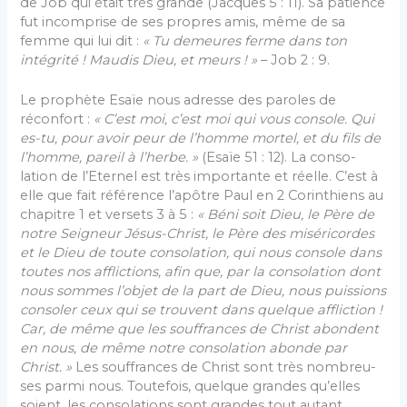
de Job qui était très grande (Jacques 5 : 11). Sa patience
fut incomprise de ses propres amis, même de sa
femme qui lui dit :
« Tu demeures ferme dans ton
intégrité ! Maudis Dieu, et meurs ! »
– Job 2 : 9.
Le prophète Esaïe nous adresse des paroles de
réconfort :
« C’est moi, c’est moi qui vous console. Qui
es-tu, pour avoir peur de l’homme mortel, et du fils de
l’homme, pareil à l’herbe. »
(Esaïe 51 : 12). La conso­
lation de l’Eternel est très importante et réelle. C’est à
elle que fait référence l’apôtre Paul en 2 Corinthiens au
chapitre 1 et versets 3 à 5 :
« Béni soit Dieu, le Père de
notre Seigneur Jésus-Christ, le Père des miséricordes
et le Dieu de toute consolation, qui nous console dans
toutes nos afflictions, afin que, par la consolation dont
nous sommes l’objet de la part de Dieu, nous puissions
consoler ceux qui se trouvent dans quelque affliction !
Car, de même que les souffrances de Christ abondent
en nous, de même notre consolation abonde par
Christ. »
Les souffrances de Christ sont très nombreu­
ses parmi nous. Toutefois, quelque grandes qu’elles
soient, les consolations sont grandes tout autant.