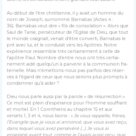
Au début de l’ère chrétienne, il y avait un homme du
nom de Joseph, surnommé Barnabas (Actes 4 :
36). Barnabas veut dire « fils de consolation ». Alors que
Saul de Tarse, persécuteur de l’Eglise de Dieu, que tout
le monde craignait, venait d’être converti, Bar­nabas le
prit avec lui, et le conduisit vers les Apôtres. Notre
expérience ressemble très certainement à celle de
l’apôtre Paul. Nombre d’entre nous ont très certai­
nement aidé quelqu’un à parvenir à la communion fra­
ternelle. Mais n’émettons-nous pas parfois des réser­
ves à l’égard de ceux que nous serions plus prompts à
condamner qu’à aider ?
Dieu nous parle aussi par la parole « de résurrec­tion ».
Ce mot est plein d’espérance pour l’homme souffrant
et mortel. En 1 Corinthiens au chapitre 15 et aux
versets 1, 3 et 4, nous lisons :
« Je vous rappelle, frères,
l’Evangile que je vous ai annoncé, que vous avez reçu,
dans lequel vous avez persévéré (…) Je vous ai
enseigné avant tout, comme je l’avais aussi reçu, que