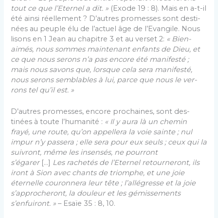
tout ce que l’Eternel a dit. »
(Exode 19 : 8). Mais en a-t-il
été ainsi réellement ? D’autres promesses sont desti­
nées au peuple élu de l’actuel âge de l’Evangile. Nous
lisons en 1 Jean au chapitre 3 et au verset 2:
« Bien-
aimés, nous sommes maintenant enfants de Dieu, et
ce que nous serons n’a pas encore été manifesté ;
mais nous savons que, lorsque cela sera manifesté,
nous serons semblables à lui, parce que nous le ver­
rons tel qu’il est. »
D’autres promesses, encore prochaines, sont des­
tinées à toute l’humanité :
« Il y aura là un chemin
frayé, une route, qu’on appellera la voie sainte ; nul
impur n’y passera ; elle sera pour eux seuls ; ceux qui la
suivront, même les insensés, ne pourront
s’égarer
[…]
Les rachetés de l’Eternel retourneront, ils
iront à Sion avec chants de triomphe, et une joie
éternelle couronnera leur tête ; l’allégresse et la joie
s’approcheront, la douleur et les gémissements
s’enfuiront. »
– Esaïe 35 : 8, 10.