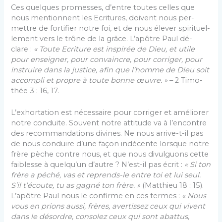
Ces quelques promesses, d’entre toutes celles que
nous mentionnent les Ecritures, doivent nous per­
mettre de fortifier notre foi, et de nous élever spirituel­
lement vers le trône de la grâce. L’apôtre Paul dé­
clare :
« Toute Ecriture est inspirée de Dieu, et utile
pour enseigner, pour convaincre, pour corriger, pour
instruire dans la justice, afin que l’homme de Dieu soit
accompli et propre à toute bonne œuvre. »
– 2 Timo­
thée 3 : 16, 17.
L’exhortation est nécessaire pour corriger et amé­liorer
notre conduite. Souvent notre attitude va à l’encontre
des recommandations divines. Ne nous ar­rive-t-il pas
de nous conduire d’une façon indécente lorsque notre
frère pèche contre nous, et que nous di­vulguons cette
faiblesse à quelqu’un d’autre ? N’est-il pas écrit :
« Si ton
frère a péché, vas et reprends-le entre toi et lui seul.
S’il t’écoute, tu as gagné ton frère. »
(Matthieu 18 : 15).
L’apôtre Paul nous le confirme en ces termes :
« Nous
vous en prions aussi, frères, avertissez ceux qui vivent
dans le désordre, consolez ceux qui sont abattus,