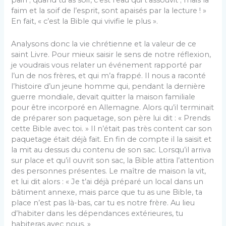
pain ; quand tu as soif, c’est l’eau qui t’assouvit ; mais la
faim et la soif de l’esprit, sont apaisés par la lecture ! »
En fait, « c’est la Bible qui vivifie le plus ».
Analysons donc la vie chrétienne et la valeur de ce
saint Livre. Pour mieux saisir le sens de notre réflexion,
je voudrais vous relater un événement rapporté par
l’un de nos frères, et qui m’a frappé. Il nous a raconté
l’histoire d’un jeune homme qui, pendant la dernière
guerre mondiale, devait quitter la maison familiale
pour être incorporé en Allemagne. Alors qu’il terminait
de préparer son paquetage, son père lui dit : « Prends
cette Bible avec toi. » Il n’était pas très content car son
paquetage était déjà fait. En fin de compte il la saisit et
la mit au dessus du contenu de son sac. Lorsqu’il ar­riva
sur place et qu’il ouvrit son sac, la Bible attira l’attention
des personnes présentes. Le maître de mai­son la vit,
et lui dit alors : « Je t’ai déjà préparé un local dans un
bâtiment annexe, mais parce que tu as une Bible, ta
place n’est pas là-bas, car tu es notre frère. Au lieu
d’habiter dans les dépendances extérieures, tu
habiteras avec nous. »