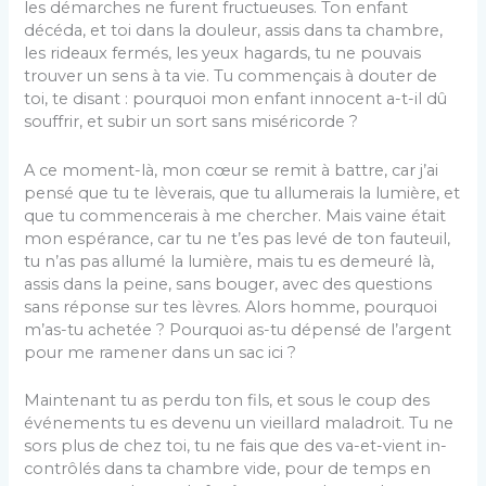
les démarches ne furent fructueuses. Ton enfant
décéda, et toi dans la douleur, assis dans ta chambre,
les rideaux fermés, les yeux hagards, tu ne pouvais
trouver un sens à ta vie. Tu commençais à douter de
toi, te disant : pourquoi mon enfant innocent a-t-il dû
souffrir, et subir un sort sans miséricorde ?
A ce moment-là, mon cœur se remit à battre, car j’ai
pensé que tu te lèverais, que tu allumerais la lu­mière, et
que tu commencerais à me chercher. Mais vaine était
mon espérance, car tu ne t’es pas levé de ton fauteuil,
tu n’as pas allumé la lumière, mais tu es demeuré là,
assis dans la peine, sans bouger, avec des questions
sans réponse sur tes lèvres. Alors homme, pourquoi
m’as-tu achetée ? Pourquoi as-tu dépensé de l’argent
pour me ramener dans un sac ici ?
Maintenant tu as perdu ton fils, et sous le coup des
événements tu es devenu un vieillard maladroit. Tu ne
sors plus de chez toi, tu ne fais que des va-et-vient in­
contrôlés dans ta chambre vide, pour de temps en