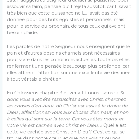
Satan suggéra au Seigneur d’utiliser sa puissance pour
assouvir sa faim, pensée qu’Il rejeta aussitôt, car Il savait
très bien que cette puissance ne Lui avait pas été
donnée pour des buts égoïstes et personnels, mais
pour le service du prochain, de tous ceux qui avaient
besoin d’aide.
Les paroles de notre Seigneur nous enseignent que le
pain et d’autres besoins charnels sont nécessai­res
pour vivre dans les conditions actuelles, toutefois elles
renferment une pensée beaucoup plus profonde, car
elles attirent l’attention sur une excellente vie desti­née
à tout véritable chrétien.
En Colossiens chapitre 3 et verset 1 nous lisons : «
Si
donc vous avez été ressuscités avec Christ, cher­chez
les choses d’en-haut, où Christ est assis à la droite de
Dieu ; affectionnez-vous aux choses d’en haut, et non
à celles qui sont sur la terre. Car vous êtes morts, et
votre vie est cachée avec Christ en Dieu. »
Quelle est
cette vie cachée avec Christ en Dieu ? C’est ce qui se
trouve dans notre cœur, et que nos voisins ou nos