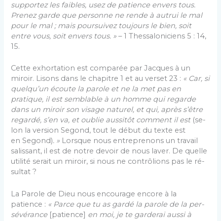
supportez les faibles, usez de patience envers tous.
Prenez garde que per­sonne ne rende à autrui le mal
pour le mal ; mais pour­suivez toujours le bien, soit
entre vous, soit envers tous. »
– 1 Thessaloniciens 5 : 14,
15.
Cette exhortation est comparée par Jacques à un
miroir. Lisons dans le chapitre 1 et au verset 23 :
« Car, si
quelqu’un écoute la parole et ne la met pas en
pratique, il est semblable à un homme qui regarde
dans un miroir son visage naturel, et qui, après s’être
regardé, s’en va, et oublie aussitôt comment il est
(se­
lon la version Segond, tout le début du texte est
en Segond)
. »
Lorsque nous entreprenons un travail
salis­sant, il est de notre devoir de nous laver. De quelle
uti­lité serait un miroir, si nous ne contrôlions pas le ré­
sultat ?
La Parole de Dieu nous encourage encore à la
patience :
« Parce que tu as gardé la parole de la per­
sévérance
[patience]
en moi, je te garderai aussi à