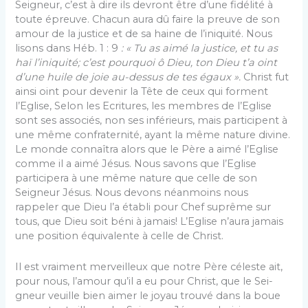
Seigneur, c’est à dire ils devront être d’une fidélité à
toute épreuve. Chacun aura dû faire la preuve de son
amour de la justice et de sa haine de l’iniquité. Nous
lisons dans Héb. 1 : 9
: « Tu as aimé la justice, et tu as
haï l’ini­quité; c’est pourquoi ô Dieu, ton Dieu t’a oint
d’une huile de joie au-dessus de tes égaux ».
Christ fut
ainsi oint pour devenir la Tête de ceux qui forment
l’Eglise, Selon les Ecritures, les membres de l’Eglise
sont ses associés, non ses inférieurs, mais participent à
une même confraternité, ayant la même nature divine.
Le monde connaîtra alors que le Père a aimé l’Eglise
comme il a aimé Jésus. Nous savons que l’Eglise
participera à une même nature que celle de son
Seigneur Jésus. Nous devons néanmoins nous
rappeler que Dieu l’a établi pour Chef suprême sur
tous, que Dieu soit béni à jamais! L’Eglise n’aura jamais
une position équivalente à celle de Christ.
Il est vraiment merveilleux que notre Père céleste ait,
pour nous, l’amour qu’il a eu pour Christ, que le Sei­
gneur veuille bien aimer le joyau trouvé dans la boue