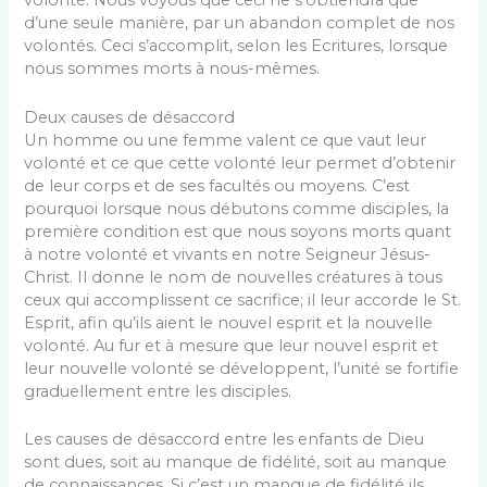
volonté. Nous voyous que ceci ne s’obtiendra que
d’une seule manière, par un abandon complet de nos
volontés. Ceci s’accomplit, selon les Ecritures, lorsque
nous sommes morts à nous-mêmes.
Deux causes de désaccord
Un homme ou une femme valent ce que vaut leur
volonté et ce que cette volonté leur permet d’obtenir
de leur corps et de ses facultés ou moyens. C’est
pourquoi lorsque nous débutons comme disciples, la
première condition est que nous soyons morts quant
à notre volonté et vivants en notre Seigneur Jésus-
Christ. Il donne le nom de nouvelles créatures à tous
ceux qui accomplissent ce sacrifice; il leur accorde le St.
Esprit, afin qu’ils aient le nouvel esprit et la nouvelle
volonté. Au fur et à mesure que leur nouvel esprit et
leur nou­velle volonté se développent, l’unité se fortifie
graduel­lement entre les disciples.
Les causes de désaccord entre les enfants de Dieu
sont dues, soit au manque de fidélité, soit au manque
de connaissances. Si c’est un manque de fidélité ils