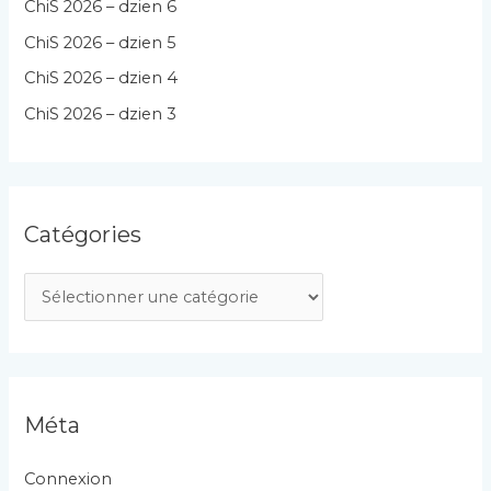
ChiS 2026 – dzien 6
ChiS 2026 – dzien 5
ChiS 2026 – dzien 4
ChiS 2026 – dzien 3
Catégories
C
a
t
é
g
Méta
o
r
Connexion