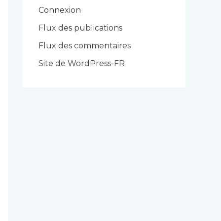
r
Connexion
i
Flux des publications
e
Flux des commentaires
s
Site de WordPress-FR