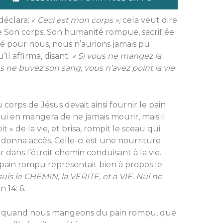
déclara: «
Ceci est mon corps »;
cela veut dire
e Son corps, Son humanité rompue, sacrifiée
ifié pour nous, nous n’aurions jamais pu
’Il affirma, disant:
« Si vous ne mangez la
us ne buvez son sang, vous n’avez point la vie
rps de Jésus devait ainsi fournir le pain
ui en mangera de ne jamais mourir, mais il
 » de la vie, et brisa, rompit le sceau qui
ous donna accès. Celle-ci est une nourriture
r dans l’étroit chemin conduisant à la vie.
 pain rompu représentait bien à propos le
suis le CHEMIN, la VERITE, et a VIE. Nul ne
 14: 6.
, quand nous mangeons du pain rompu, que