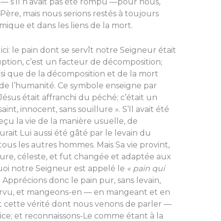
 — s’Il n’avait pas été rompu —pour nous,
Père, mais nous serions restés à toujours
ique et dans les liens de la mort.
ici: le pain dont se servît notre Seigneur était
rruption, c’est un facteur de décomposition;
nsi que de la décomposition et de la mort
de l’humanité. Ce symbole enseigne par
sus était affranchi du péché; c’était un
int, innocent, sans souillure ». S’Il avait été
reçu la vie de la manière usuelle, de
urait Lui aussi été gâté par le levain du
us les autres hommes. Mais Sa vie provint,
re, céleste, et fut changée et adaptée aux
quoi notre Seigneur est appelé le
« pain qui
). Apprécions donc le pain pur, sans levain,
ourvu, et mangeons-en — en mangeant et en
nt cette vérité dont nous venons de parler —
tice; et reconnaissons-Le comme étant à la