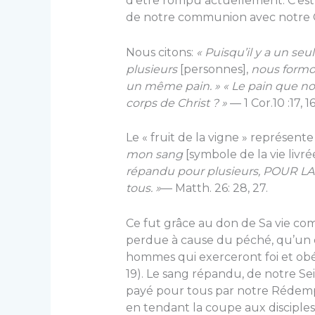
d’être rompu actuellement. C’est 
de notre communion avec notre 
Nous citons:
« Puisqu’il y a un se
plusieurs
[personnes],
nous formon
un même pain. » « Le pain que no
corps de Christ ? »
— 1 Cor.10 :17, 16
Le « fruit de la vigne » représente
mon sang
[symbole de la vie livré
répandu pour plusieurs, POUR L
tous. »
— Matth. 26: 28, 27.
Ce fut grâce au don de Sa vie co
perdue à cause du péché, qu’un dr
hommes qui exerceront foi et obéi
19). Le sang répandu, de notre Se
payé pour tous par notre Rédempt
en tendant la coupe aux disciples