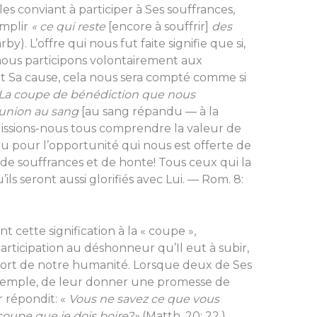
 les conviant à participer à Ses souffrances,
omplir
« ce qui reste
[encore à souffrir]
des
arby). L’offre qui nous fut faite signifie que si,
i, nous participons volontairement aux
nt Sa cause, cela nous sera compté comme si
 La coupe de bénédiction que nous
munion au sang
[au sang répandu — à la
. Puissions-nous tous comprendre la valeur de
eu pour l’opportunité qui nous est offerte de
 de souffrances et de honte! Tous ceux qui la
ls seront aussi glorifiés avec Lui. — Rom. 8:
cette signification à la « coupe »,
participation au déshonneur qu’Il eut à subir,
 mort de notre humanité. Lorsque deux de Ses
exemple, de leur donner une promesse de
r répondit: «
Vous ne savez ce que vous
oupe que je dois boire?»
(Matth. 20: 22.)