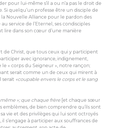
der pour lui-même s’il a ou n’a pas le droit de
e. Si quelqu’un professe être un disciple de
e la Nouvelle Alliance pour le pardon des
au service de l’Eternel, ses condisciples
eut lire dans son cœur d’une manière
de Christ, que tous ceux qui y participent
articiper avec ignorance, indignement,
le « corps du Seigneur », notre rançon;
icipant serait comme un de ceux qui mirent à
 serait
«coupable envers le corps et le sang
-même »; que chaque frère
[et chaque sœur
à ces emblèmes, de bien comprendre qu’ils sont
 vie et des privilèges qui lui sont octroyés
, il s’engage à participer aux souffrances de
utres; autrement, son acte de