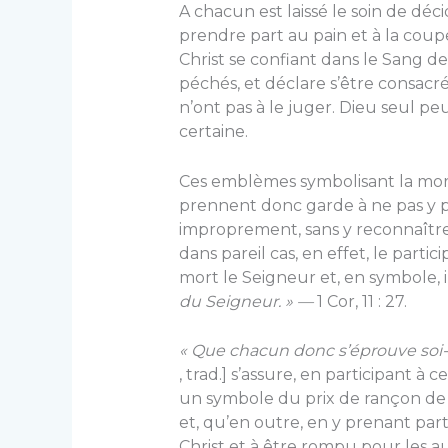
A chacun est laissé le soin de déci
prendre part au pain et à la coup
Christ se confiant dans le Sang d
péchés, et déclare s’être consacré 
n’ont pas à le juger. Dieu seul p
certaine.
Ces emblèmes symbolisant la mort 
prennent donc garde à ne pas y p
improprement, sans y reconnaître 
dans pareil cas, en effet, le part
mort le Seigneur et, en symbole, il
du Seigneur. » —
1 Cor, 11 : 27.
« Que chacun donc s’éprouve soi
, trad.] s’assure, en participant 
un symbole du prix de rançon de sa
et, qu’en outre, en y prenant part
Christ et à être rompu pour les a