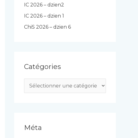
IC 2026 – dzien2
IC 2026 – dzien 1
ChiS 2026 – dzien 6
Catégories
C
a
t
é
g
Méta
o