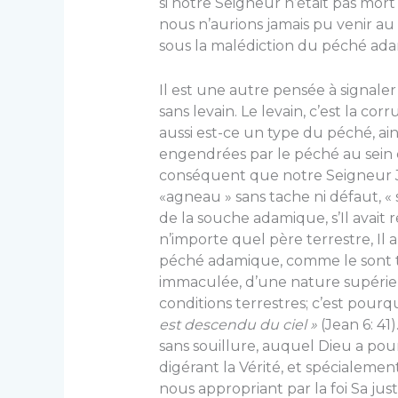
si notre Seigneur n’était pas mort
nous n’aurions jamais pu venir au 
sous la malédiction du péché adam
Il est une autre pensée à signaler 
sans levain. Le levain, c’est la co
aussi est-ce un type du péché, ai
engendrées par le péché au sein 
conséquent que notre Seigneur Jé
«agneau » sans tache ni défaut, « sa
de la souche adamique, s’Il avait 
n’importe quel père terrestre, Il a
péché adamique, comme le sont to
immaculée, d’une nature supérieu
conditions terrestres; c’est pour
est descendu du ciel »
(Jean 6: 41
sans souillure, auquel Dieu a p
digérant la Vérité, et spécialeme
nous appropriant par la foi Sa jus