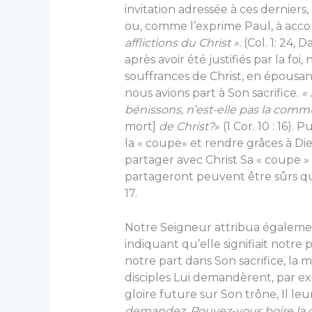
invitation adressée à ces derniers,
ou, comme l’exprime Paul, à acc
afflictions du Christ ».
(Col. 1: 24, D
après avoir été justifiés par la fo
souffrances de Christ, en épousa
nous avions part à Son sacrifice.
«
bénissons, n’est-elle pas la com
mort]
de Christ?
» (1 Cor. 10 : 16)
la « coupe» et rendre grâces à Di
partager avec Christ Sa « coupe »
partageront peuvent être sûrs qu’i
17.
Notre Seigneur attribua également 
indiquant qu’elle signifiait notre 
notre part dans Son sacrifice, la
disciples Lui demandèrent, par 
gloire future sur Son trône, Il leu
demandez. Pouvez-vous boire la c