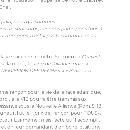
une illustration frappante de notre union et
Chef.
ul pain, nous qui sommes
s un seul corps; car nous participons tous à
us rompons, n’est-il pas la communion au
.
 la vie sacrifiée de notre Seigneur. «
Ceci est
e à la mort],
le sang de l’alliance qui est
A REMISSION DES PECHES. » « Buvez-en
mme rançon pour la vie de la race adamique,
oit à la VIE pourra être transmis aux
ssance sous la Nouvelle Alliance (Rom. 5: 18,
igneur, fut le «[prix de] rançon pour TOUS»,
eur Lui-même ; mais l’acte qu’Il accomplit,
 et en leur demandant d’en boire, était une