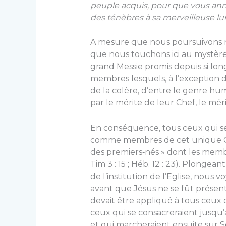
peuple acquis, pour que vous anno
des ténèbres à sa merveilleuse lu
A mesure que nous poursuivons 
que nous touchons ici au mystère 
grand Messie promis depuis si l
membres lesquels, à l’exception d
de la colère, d’entre le genre huma
par le mérite de leur Chef, le mér
En conséquence, tous ceux qui se
comme membres de cet unique Corps
des premiers‑nés » dont les membr
Tim 3 : 15 ; Héb. 12 : 23). Plongea
de l’institution de l’Eglise, nous 
avant que Jésus ne se fût présenté
devait être appliqué à tous ceux
ceux qui se consacreraient jusqu’
et qui marcheraient ensuite sur Se