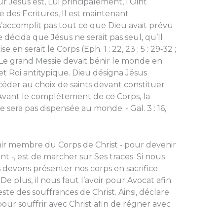
 Jésus est, Lui principalement, l’Oint
 des Ecritures, Il est maintenant
’accomplit pas tout ce que Dieu avait prévu
 décida que Jésus ne serait pas seul, qu’Il
se en serait le Corps (Eph. 1 : 22, 23 ; 5 : 29‑32 ;
re. Le grand Messie devait bénir le monde en
et Roi antitypique. Dieu désigna Jésus
er au choix de saints devant constituer
Avant le complètement de ce Corps, la
sera pas dispensée au monde. ‑ Gal. 3 : 16,
nir membre du Corps de Christ ‑ pour devenir
t ‑, est de marcher sur Ses traces. Si nous
s devons présenter nos corps en sacrifice
De plus, il nous faut l’avoir pour Avocat afin
te des souffrances de Christ. Ainsi, déclare
our souffrir avec Christ afin de régner avec