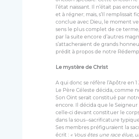
l’état naissant. Il n’était pas en
et à régner; mais, s’Il remplissait 
conclue avec Dieu, le moment ven
sens le plus complet de ce terme, I
par la suite encore d’autres magn
s’attacheraient de grands honneur
prédit à propos de notre Rédemp
Le mystère de Christ
A qui donc se réfère l’Apôtre en 1 
Le Père Céleste décida, comme n
Son Oint serait constitué par no
encore. Il décida que le Seigneur J
celle‑ci devant constituer le corp
dans la sous-‑sacrificature typiqu
Ses membres préfiguraient la sacrif
écrit :
« Vous êtes une race élue, u