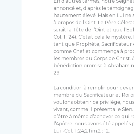
En d’autres termes, notre Seigneur
annoncé et, d’après le témoignage
hautement élevé. Mais en Lui ne s
à propos de l’Oint. Le Père Céleste
serait la Tête de l’Oint et que l’Egli
Col. 1 : 24). C’était cela le mystè
tant que Prophète, Sacrificateur 
comme Chef et commença à procéd
les membres du Corps de Christ. 
bénédiction promise à Abraham ne 
29.
La condition à remplir pour deve
membre du Sacrificateur et Roi oin
voulons obtenir ce privilège, nou
vivant, comme Il présenta le Sien. 
d’être à même d’achever ce qui res
l’Apôtre, nous avons été appelés p
Lui. ‑Col. 1 :24;2Tim.2 : 12.