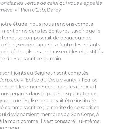
nciez les vertus de celui qui vous a appelés
mière. »
1 Pierre 2 : 9, Darby.
notre étude, nous nous rendons compte
mentionné dans les Ecritures, savoir que le
ongtemps se composerait de beaucoup de
u Chef, seraient appelés d’entre les enfants
in déchu ; ils seraient rassemblés et justifiés
ite de Son sacrifice humain.
 sont joints au Seigneur sont comptés
, de «l’Eglise du Dieu vivant», « l’Eglise
es ont leur nom « écrit dans les cieux » (1
nt nos regards dans le passé, jusqu’au temps
voyons que l’Eglise ne pouvait être instituée
 comme sacrifice ; le mérite de ce sacrifice
 qui deviendraient membres de Son Corps, à
à la mort comme Il s’est consacré Lui‑même,
s traces.