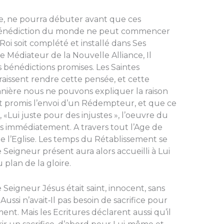
e, ne pourra débuter avant que ces
a bénédiction du monde ne peut commencer
oi soit complété et installé dans Ses
de Médiateur de la Nouvelle Alliance, Il
s bénédictions promises. Les Saintes
raissent rendre cette pensée, et cette
ière nous ne pouvons expliquer la raison
t promis l’envoi d’un Rédempteur, et que ce
«Lui juste pour des injustes », l’oeuvre du
immédiatement. A travers tout l’Age de
 de l’Eglise. Les temps du Rétablissement se
 Seigneur présent aura alors accueilli à Lui
plan de la gloire.
Seigneur Jésus était saint, innocent, sans
ussi n’avait‑Il pas besoin de sacrifice pour
nt. Mais les Ecritures déclarent aussi qu’il