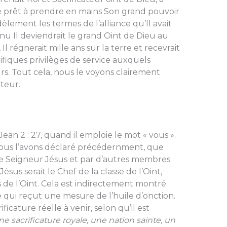
core prêt à prendre en mains Son grand pouvoir
fidèlement les termes de l’alliance qu’Il avait
u Il deviendrait le grand Oint de Dieu au
l régnerait mille ans sur la terre et recevrait
ifiques privilèges de service auxquels
s. Tout cela, nous le voyons clairement
teur.
Jean 2 : 27, quand il emploie le mot « vous ».
ous l’avons déclaré précédernment, que
tre Seigneur Jésus et par d’autres membres
ésus serait le Chef de la classe de l’Oint,
s de l’Oint. Cela est indirectement montré
e qui reçut une mesure de l’huile d’onction.
icature réelle à venir, selon qu’il est
ne sacrificature royale, une nation sainte, un