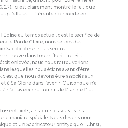
rir un sacrifice, d’abord pour Lui‑même et
, 27). Ici est clairement montré le fait que
me, qu’elle est différente du monde en
Eglise au temps actuel, c’est le sacrifice de
ra le Roi de Gloire, nous serons des
rain Sacrificateur, nous serons
 se trouve dans toute l’Ecriture. Si la
tait enlevée, nous nous retrouverions
ans lesquelles nous étions avant d’être
e», c’est que nous devons être associés aux
et à Sa Gloire dans l’avenir. Quiconque n’a
-là n’a pas encore compris le Plan de Dieu
fussent oints, ainsi que les souverains
 d’une manière spéciale. Nous devons nous
pique et un Sacrificateur antitypique ‑ Christ,