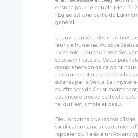
était nécessaire au Seigneur d’off
ensuite pour le peuple (Héb. 7 : 26
l’Eglise est une partie de Lui‑mê
général.
L’oeuvre entière des membres de l’
leur vie humaine. Puisque Jésus se
« vice‑rois » ; puisqu’Il sera Souve
sous‑sacrificateurs. Cette parallèle
compréhension de ce point nous é
pratiquement dans les ténèbres d
éclairés par la Vérité. Le «mystèr
souffrances de Christ maintenant, 
pas encore trouvé cette clé, celui
tel qu’il est, simple et beau.
Dieu ordonna que les rois d’Israël 
sacrificateurs, mais ces derniers
rappeler qu’il existe un Roi antity