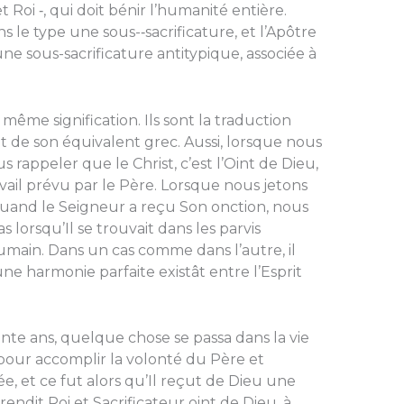
 Roi ‑, qui doit bénir l’humanité entière.
ns le type une sous-‑sacrificature, et l’Apôtre
une sous-sacrificature antitypique, associée à
 même signification. Ils sont la traduction
 de son équivalent grec. Aussi, lorsque nous
 rappeler que le Christ, c’est l’Oint de Dieu,
avail prévu par le Père. Lorsque nous jetons
quand le Seigneur a reçu Son onction, nous
lorsqu’Il se trouvait dans les parvis
 humain. Dans un cas comme dans l’autre, il
une harmonie parfaite existât entre l’Esprit
rente ans, quelque chose se passa dans la vie
 pour accomplir la volonté du Père et
e, et ce fut alors qu’Il reçut de Dieu une
rendit Roi et Sacrificateur oint de Dieu, à