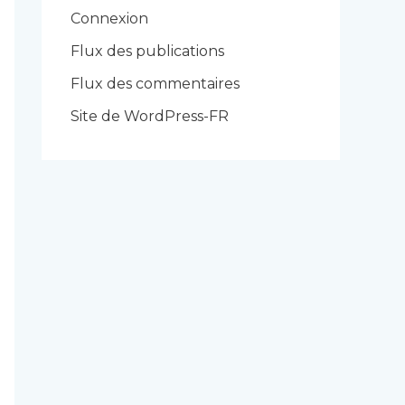
r
Connexion
i
Flux des publications
e
Flux des commentaires
s
Site de WordPress-FR