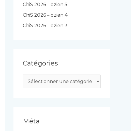
ChiS 2026 – dzien 5
ChiS 2026 – dzien 4
ChiS 2026 – dzien 3
Catégories
C
a
t
é
g
Méta
o