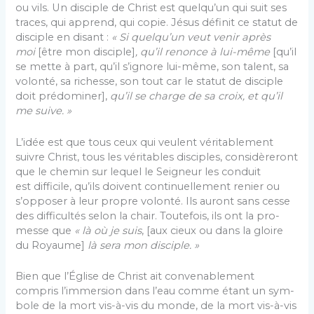
ou vils. Un disciple de Christ est quelqu’un qui suit ses
traces, qui apprend, qui copie. Jésus définit ce statut de
disciple en disant :
« Si quelqu’un veut venir après
moi
[être mon disciple]
, qu’il renonce à lui-même
[qu’il
se mette à part, qu’il s’ignore lui-même, son ta­lent, sa
volonté, sa richesse, son tout car le statut de disciple
doit prédominer],
qu’il se charge de sa croix, et qu’il
me suive. »
L’idée est que tous ceux qui veulent véritablement
suivre Christ, tous les véritables disciples, considère­ront
que le chemin sur lequel le Seigneur les conduit
est difficile, qu’ils doivent continuellement renier ou
s’opposer à leur propre volonté. Ils auront sans cesse
des difficultés selon la chair. Toutefois, ils ont la pro­
messe que
« là où je suis
, [aux cieux ou dans la gloire
du Royaume]
là sera mon disciple. »
Bien que l’Église de Christ ait convenablement
compris l’immersion dans l’eau comme étant un sym­
bole de la mort vis-à-vis du monde, de la mort vis-à-vis