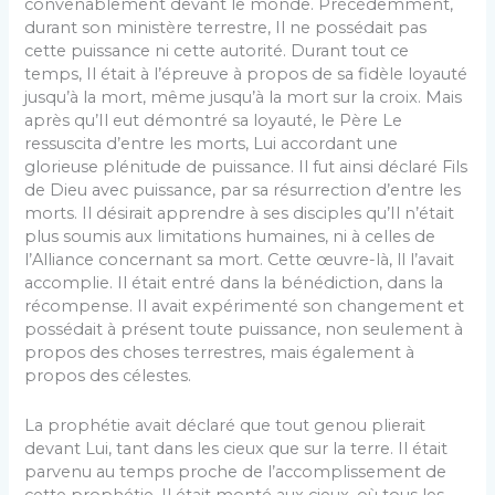
convenablement devant le monde. Précédemment,
durant son ministère terrestre, Il ne possédait pas
cette puissance ni cette autorité. Durant tout ce
temps, Il était à l’épreuve à propos de sa fidèle loyauté
jusqu’à la mort, même jus­qu’à la mort sur la croix. Mais
après qu’Il eut démontré sa loyauté, le Père Le
ressuscita d’entre les morts, Lui accordant une
glorieuse plénitude de puissance. Il fut ainsi déclaré Fils
de Dieu avec puissance, par sa ré­surrection d’entre les
morts. Il désirait apprendre à ses disciples qu’Il n’était
plus soumis aux limitations hu­maines, ni à celles de
l’Alliance concernant sa mort. Cette œuvre-là, ll l’avait
accomplie. Il était entré dans la bénédiction, dans la
récompense. Il avait expéri­menté son changement et
possédait à présent toute puissance, non seulement à
propos des choses ter­restres, mais également à
propos des célestes.
La prophétie avait déclaré que tout genou plierait
devant Lui, tant dans les cieux que sur la terre. Il était
parvenu au temps proche de l’accomplissement de
cette prophétie. Il était monté aux cieux, où tous les