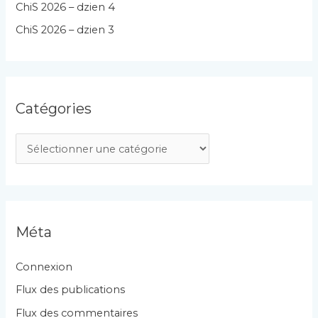
ChiS 2026 – dzien 4
ChiS 2026 – dzien 3
Catégories
C
a
t
é
g
Méta
o
r
Connexion
i
Flux des publications
e
Flux des commentaires