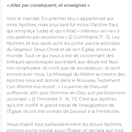
« Allez par conséquent, et enseignez »
Voici le mandat. En premier lieu, il appartenait aux
onze Apôtres, mais plus tard fut inclus l’Apôtre Paul,
qui remplaça Judas et qui n’était
« inférieur en rien à
ces apôtres par excellence »
(2 Corinthiens 11 : 5). Les
Apôtres, et eux seuls, sont les porte-parole autori­sés
du Seigneur Jésus Christ et de son Église, envers le
monde. Tout ce qui nous a été dit concernant des
évêques apostoliques succédant aux douze est faux,
non scripturaire. Ils n’ont pas de successeurs ; ils sont
encore avec nous. Le Message du Maître au travers des
Apôtres nous est donné dans le Nouveau Testa­ment.
L’un d’entre eux écrivit :
« La parole de Dieu est
suffisante, afin que l’homme de Dieu soit parfaitement
accompli. »
(2 Timothée 3 : 16, 17). C’est aux Apôtres
qu’a été confié le grand travail de l’inauguration de
l’Église. Ils ont été investis de pouvoir à la Pentecôte.
Jésus établit tout particulièrement les douze Apô­tres
comme porte-parole pour l’Église, et déclara que tout