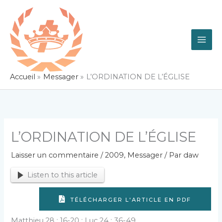
Aller
au
contenu
Accueil
Messager
L’ORDINATION DE L’ÉGLISE
L’ORDINATION DE L’ÉGLISE
Laisser un commentaire
/
2009
,
Messager
/ Par
daw
Listen to this article
TÉLÉCHARGER L'ARTICLE EN PDF
Matthieu 28 : 16-20 ; Luc 24 : 36-49