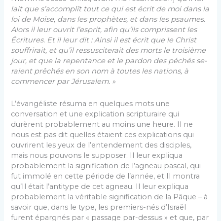
lait que s’accomplît tout ce qui est écrit de moi dans la
loi de Moïse, dans les prophètes, et dans les psaumes.
Alors il leur ouvrit l’esprit, afin qu’ils comprissent les
Écritures. Et il leur dit : Ainsi il est écrit que le Christ
souffrirait, et qu’il ressusciterait des morts le troisième
jour, et que la repentance et le pardon des péchés se­
raient prêchés en son nom à toutes les nations, à
commencer par Jérusalem. »
L’évangéliste résuma en quelques mots une
conversation et une explication scripturaire qui
durèrent probablement au moins une heure. Il ne
nous est pas dit quelles étaient ces explications qui
ouvrirent les yeux de l’entendement des disciples,
mais nous pou­vons le supposer. Il leur expliqua
probablement la si­gnification de l’agneau pascal, qui
fut immolé en cette période de l’année, et Il montra
qu’Il était l’antitype de cet agneau. Il leur expliqua
probablement la véritable signification de la Pâque – à
savoir que, dans le type, les premiers-nés d’Israël
furent épargnés par « passage par-dessus » et que, par