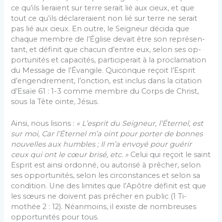
ce qu’ils lieraient sur terre serait lié aux cieux, et que
tout ce qu’ils déclareraient non lié sur terre ne se­rait
pas lié aux cieux. En outre, le Seigneur décida que
chaque membre de l’Église devait être son représen­
tant, et définit que chacun d’entre eux, selon ses op­
portunités et capacités, participerait à la proclamation
du Message de l’Évangile. Quiconque reçoit l’Esprit
d’engendrement, l’onction, est inclus dans la citation
d’Esaïe 61 : 1-3 comme membre du Corps de Christ,
sous la Tête ointe, Jésus.
Ainsi, nous lisons :
« L’esprit du Seigneur, l’Éternel, est
sur moi, Car l’Éternel m’a oint pour porter de bon­nes
nouvelles aux humbles ; Il m’a envoyé pour guérir
ceux qui ont le cœur brisé, etc. »
Celui qui reçoit le saint
Esprit est ainsi ordonné, ou autorisé à prêcher, selon
ses opportunités, selon les circonstances et se­lon sa
condition. Une des limites que l’Apôtre définit est que
les sœurs ne doivent pas prêcher en public (1 Ti­
mothée 2 : 12). Néanmoins, il existe de nombreuses
opportunités pour tous.