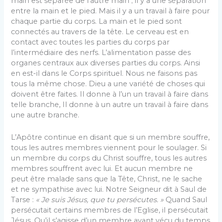
main est séparée de l’autre main ; il y a une séparation
entre la main et le pied. Mais il y a un travail à faire pour
chaque partie du corps. La main et le pied sont
connectés au travers de la tête. Le cerveau est en
contact avec toutes les parties du corps par
l’intermédiaire des nerfs. L’alimentation passe des
organes centraux aux diverses parties du corps. Ainsi
en est-il dans le Corps spirituel. Nous ne faisons pas
tous la même chose. Dieu a une variété de choses qui
doivent être faites. Il donne à l’un un travail à faire dans
telle branche, Il donne à un autre un travail à faire dans
une autre branche.
L’Apôtre continue en disant que si un membre souffre,
tous les autres membres viennent pour le soulager. Si
un membre du corps du Christ souffre, tous les autres
membres souffrent avec lui. Et aucun membre ne
peut être malade sans que la Tête, Christ, ne le sache
et ne sympathise avec lui. Notre Seigneur dit à Saul de
Tarse :
« Je suis Jésus, que tu
persécutes
. »
Quand Saul
persécutait certains membres de l’Eglise, il persécutait
Jésus. Qu’il s’agisse d’un membre ayant vécu du temps