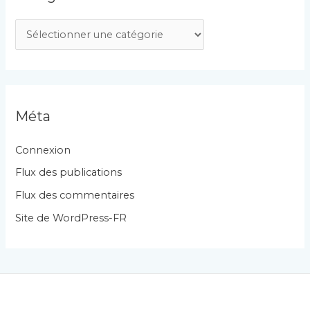
C
a
t
é
g
Méta
o
r
Connexion
i
Flux des publications
e
Flux des commentaires
s
Site de WordPress-FR