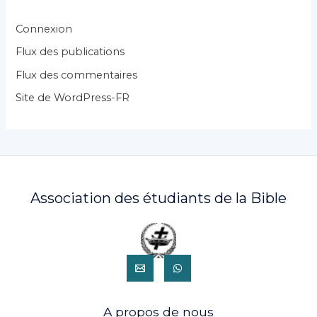
o
r
Connexion
i
Flux des publications
e
Flux des commentaires
s
Site de WordPress-FR
Association des étudiants de la Bible
A propos de nous