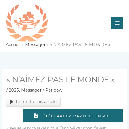
Aller
au
contenu
Accueil
Messager
« N’AİMEZ PAS LE MONDE »
« N’AİMEZ PAS LE MONDE »
/
2025
,
Messager
/ Par
daw
Listen to this article
TÉLÉCHARGER L'ARTICLE EN PDF
« Ne savez-vous pas que l’amitié du monde est