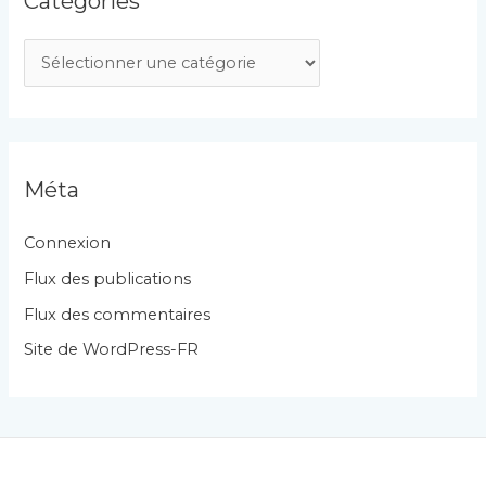
Catégories
C
a
t
é
g
Méta
o
r
Connexion
i
Flux des publications
e
Flux des commentaires
s
Site de WordPress-FR